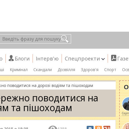
о
Блоги
Інтерв'ю
Спецпроекти
Газе
ші
Кримінал
Скандали
Дозвілля
Здоров'я
Спорт
Осв
О
жно поводитися на дорозі водіям та пішоходам
ережно поводитися на
іям та пішоходам
Серг
я 2015 о 18:38
1358