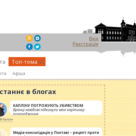
Вхід
Реєстрація
та
Топ-тема
іта
Афіша
станнє в блогах
КАПЛІНУ ПОГРОЖУЮТЬ УБИВСТВОМ
Вранці невідомі підкинули мені картинку-
попередження
ій Каплін
Медіа-консолідація у Полтаві – рецепт проти