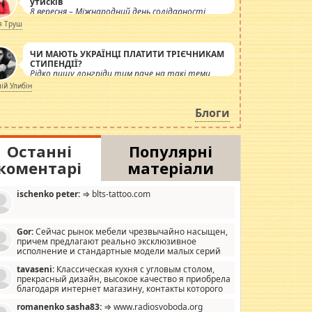
утисків
8 вересня – Міжнародний день солідарності
журналістів.
я Труш
ЧИ МАЮТЬ УКРАЇНЦІ ПЛАТИТИ ТРІЄЧНИКАМ
СТИПЕНДІЇ?
Рідко пишу лонгріди тим паче на такі теми,
але вже просто дістало! Обурюють сьогоднішні
лій Улибін
інсенуації навколо стипендіального питання.
Штучно роздувається ще одна соціальна
Блоги
катастрофа.
Останні
Популярні
коментарі
матеріали
ischenko peter:
⇒ blts-tattoo.com
Gor:
Сейчас рынок мебели чрезвычайно насыщен,
причем предлагают реально эксклюзивное
исполнение и стандартные модели малых серий
хонь, пока видел отличную кухонную мебель по
tavaseni:
Классическая кухня с угловым столом,
зайну, мало походит на стандартные формы, в MebelOk,
прекрасный дизайн, высокое качество я приобрела
еативненько и что главное - со вкусом все в порядке,
благодаря интернет магазину, контакты которого
з ненужных наворотов удорожающих мебель, а это не
 можете просмотреть https://mwood.com.ua.
следний фактор.
romanenko sasha83:
⇒ www.radiosvoboda.org