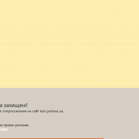
ва захищені!
 гіперпосилання на сайт kolo.poltava.ua,
на правах реклами.
UMPP)