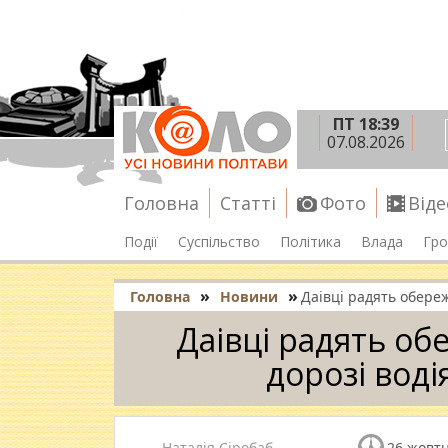
ПТ 18:39
07.08.2026
Головна
Статті
Фото
Віде
Події
Суспільство
Політика
Влада
Гро
»
»
Головна
Новини
Даівці радять обере
Даівці радять об
дорозі вод
Наталія Сіробаб
26 жовтн