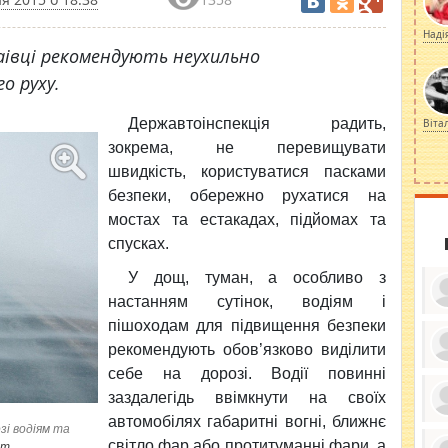
Наді
аівці рекомендують неухильно
о руху.
Державтоінспекція радить
,
Віта
зокрема, не перевищувати
швидкість, користуватися пасками
безпеки,
обережно рухатися на
мостах
та естакадах, підйомах та
спусках.
У дощ, туман, а особливо з
настанням сутінок, водіям і
пішоходам для підвищення безпеки
рекомендують обов’язково виділити
себе на дорозі. Водії повинні
ку
ди
заздалегідь ввімкнути на своїх
кр
бе
автомобілях габаритні вогні, ближнє
вы
зі водіям та
по
світло фар або протитуманні фари, а
om