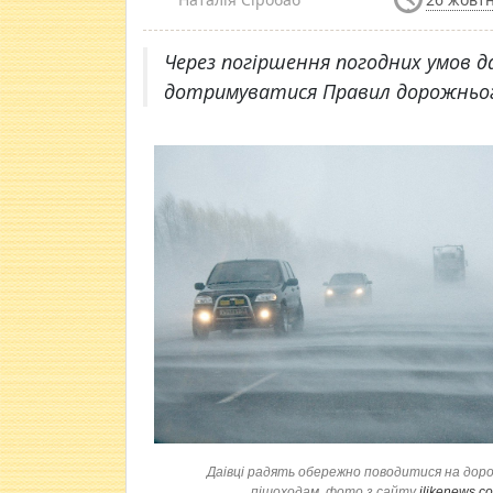
Через погіршення погодних умов д
дотримуватися Правил дорожньог
Даівці радять обережно поводитися на доро
пішоходам, фото з сайту
ilikenews.c