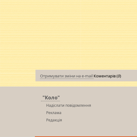
Отримувати зміни на e-mail
Коментарів (
0
)
"Коло"
Надіслати повідомлення
Реклама
Редакція