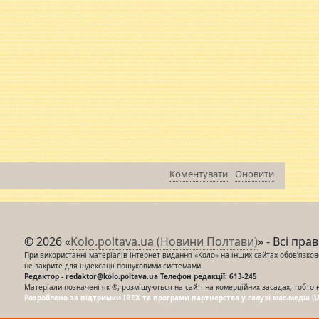
Коментувати
Оновити
© 2026 «
Kolo.poltava.ua (Новини Полтави)
» - Всі пра
При використанні матеріалів інтернет-видання «Коло» на інших сайтах обов’язкове
не закрите для індексації пошуковими системами.
Редактор - redaktor@kolo.poltava.ua Телефон редакції: 613-245
Матеріали позначені як ®, розміщуються на сайті на комерційних засадах, тобто 
Розроблено за підтримки IREX та програми партнерства у галузі мас-медіа (