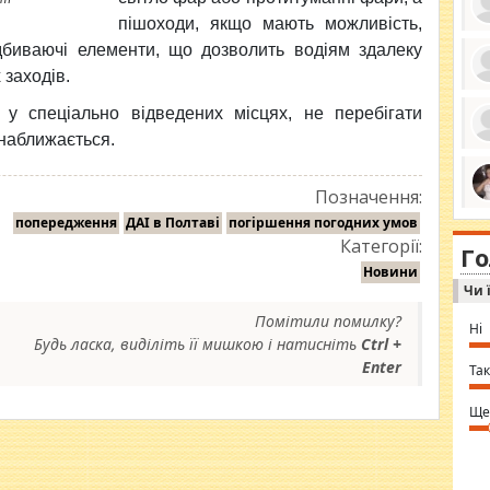
пішоходи, якщо мають можливість,
ідбиваючі елементи, що дозволить водіям здалеку
 заходів.
ро
се
у спеціально відведених місцях, не перебігати
да
наближається.
ос
ін
за
тіл
Позначення:
ком
bea
ми
попередження
ДАІ в Полтаві
погіршення погодних умов
tha
на
Категорії:
nig
Г
по
in 
Новини
Sol
Чи 
Ind
gir
Помітили помилку?
bod
Ні
alw
Будь ласка, виділіть її мишкою і натисніть
Ctrl +
Mir
Enter
you
Так
⇒ 
Ще