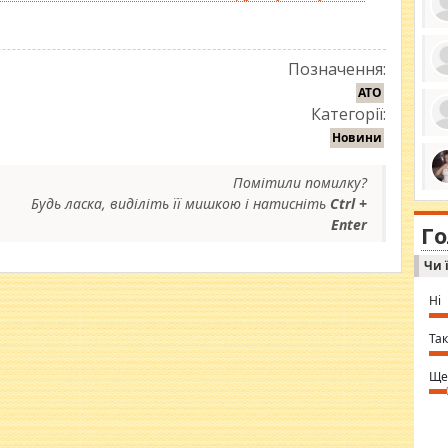
Позначення:
ро
АТО
се
Категорії:
да
ос
Новини
ін
за
тіл
Помітили помилку?
ком
bea
ми
Будь ласка, виділіть її мишкою і натисніть
Ctrl +
tha
на
Enter
nig
Г
по
in 
Sol
Чи 
Ind
gir
bod
Ні
alw
Mir
you
Так
⇒ 
Ще