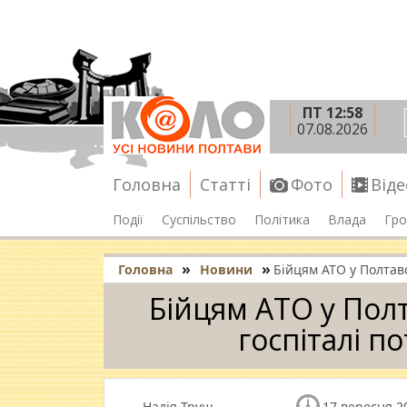
ПТ 12:58
07.08.2026
Головна
Статті
Фото
Віде
Події
Суспільство
Політика
Влада
Гро
»
»
Головна
Новини
Бійцям АТО у Полтав
Бійцям АТО у Пол
госпіталі п
Надія Труш
17 вересня 2