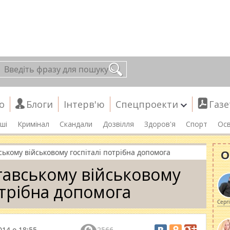
о
Блоги
Інтерв'ю
Спецпроекти
Газе
ші
Кримінал
Скандали
Дозвілля
Здоров'я
Спорт
Осв
О
ському військовому госпіталі потрібна допомога
тавському військовому
отрібна допомога
Серг
014 о 18:55
2566