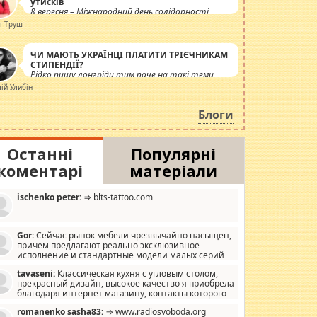
утисків
8 вересня – Міжнародний день солідарності
журналістів.
я Труш
ЧИ МАЮТЬ УКРАЇНЦІ ПЛАТИТИ ТРІЄЧНИКАМ
СТИПЕНДІЇ?
Рідко пишу лонгріди тим паче на такі теми,
але вже просто дістало! Обурюють сьогоднішні
лій Улибін
інсенуації навколо стипендіального питання.
Штучно роздувається ще одна соціальна
Блоги
катастрофа.
Останні
Популярні
коментарі
матеріали
ischenko peter:
⇒ blts-tattoo.com
Gor:
Сейчас рынок мебели чрезвычайно насыщен,
причем предлагают реально эксклюзивное
исполнение и стандартные модели малых серий
хонь, пока видел отличную кухонную мебель по
tavaseni:
Классическая кухня с угловым столом,
зайну, мало походит на стандартные формы, в MebelOk,
прекрасный дизайн, высокое качество я приобрела
еативненько и что главное - со вкусом все в порядке,
благодаря интернет магазину, контакты которого
з ненужных наворотов удорожающих мебель, а это не
 можете просмотреть https://mwood.com.ua.
следний фактор.
romanenko sasha83:
⇒ www.radiosvoboda.org