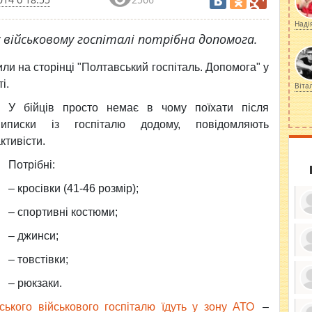
Наді
військовому госпіталі потрібна допомога.
ли на сторінці "Полтавський госпіталь. Допомога" у
і.
Віта
У бійців просто немає в чому поїхати після
виписки із госпіталю додому, повідомляють
ктивісти.
Потрібні:
– кросівки (41-46 розмір);
– спортивні костюми;
– джинси;
– товстівки;
ку
ди
кр
– рюкзаки.
бе
вы
по
ького військового госпіталю їдуть у зону АТО
–