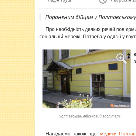
Пораненим бійцям у Полтавському 
Про необхідність деяких речей повідоми
соціальній мережі. Потреба у одязі і у взутт
а
Полтавський військовий госпіталь
Нагадаємо також, що
медики Полтавс