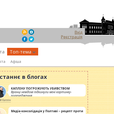
Вхід
Реєстрація
та
Топ-тема
іта
Афіша
станнє в блогах
КАПЛІНУ ПОГРОЖУЮТЬ УБИВСТВОМ
Вранці невідомі підкинули мені картинку-
попередження
ій Каплін
Медіа-консолідація у Полтаві – рецепт проти