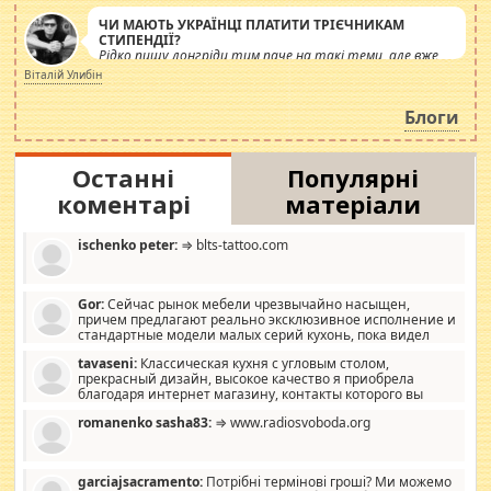
ЧИ МАЮТЬ УКРАЇНЦІ ПЛАТИТИ ТРІЄЧНИКАМ
СТИПЕНДІЇ?
Рідко пишу лонгріди тим паче на такі теми, але вже
просто дістало! Обурюють сьогоднішні інсенуації
Віталій Улибін
навколо стипендіального питання. Штучно
роздувається ще одна соціальна катастрофа.
Блоги
Останні
Популярні
коментарі
матеріали
ischenko peter:
⇒ blts-tattoo.com
Gor:
Сейчас рынок мебели чрезвычайно насыщен,
причем предлагают реально эксклюзивное исполнение и
стандартные модели малых серий кухонь, пока видел
отличную кухонную мебель по дизайну, мало походит на
tavaseni:
Классическая кухня с угловым столом,
стандартные формы, в MebelOk, креативненько и что главное -
прекрасный дизайн, высокое качество я приобрела
со вкусом все в порядке, без ненужных наворотов удорожающих
благодаря интернет магазину, контакты которого вы
мебель, а это не последний фактор.
можете просмотреть https://mwood.com.ua.
romanenko sasha83:
⇒ www.radiosvoboda.org
garciajsacramento:
Потрібні термінові гроші? Ми можемо