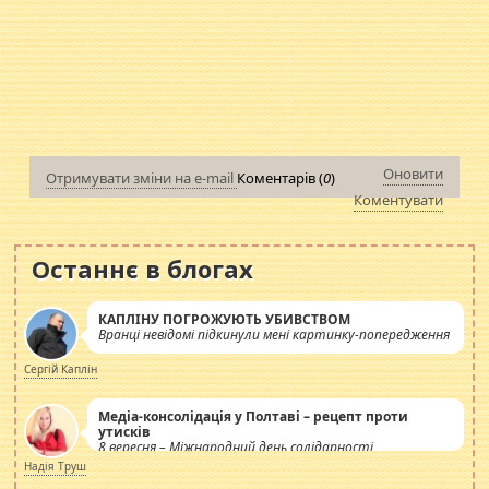
Оновити
Отримувати зміни на e-mail
Коментарів (
0
)
Коментувати
Останнє в блогах
КАПЛІНУ ПОГРОЖУЮТЬ УБИВСТВОМ
Вранці невідомі підкинули мені картинку-попередження
Сергій Каплін
Медіа-консолідація у Полтаві – рецепт проти
утисків
8 вересня – Міжнародний день солідарності
журналістів.
Надія Труш