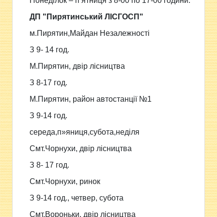
Понеділок – п’ятниця з 8-00 по 17-00 години.
ДП "Пирятинський ЛІСГОСП"
м.Пирятин,Майдан Незалежності
З 9- 14 год.
М.Пирятин, двір лісництва
З 8-17 год.
М.Пирятин, район автостанції №1
З 9-14 год.
середа,п»яниця,субота,неділя
Смт.Чорнухи, двір лісництва
З 8- 17 год.
Смт.Чорнухи, ринок
З 9-14 год., четвер, субота
Смт.Вороньки, двір лісництва