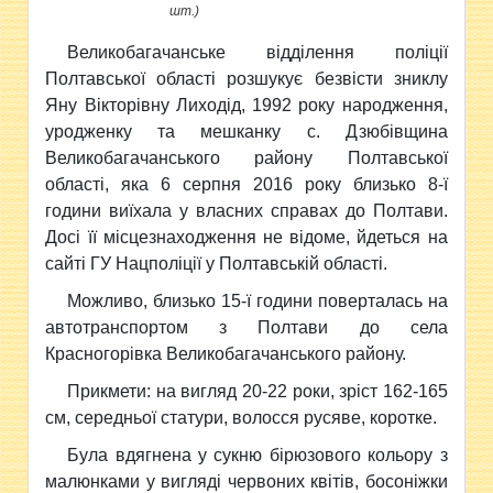
шт.)
Великобагачанське відділення поліції
Полтавської
області розшукує безвісти зниклу
Яну Вікторівну Лиходід, 1992 року народження,
уродженку та мешканку с. Дзюбівщина
Великобагачанського району Полтавської
області, яка 6 серпня 2016 року близько 8-ї
години виїхала у власних справах до Полтави.
Досі її місцезнаходження не відоме, йдеться на
сайті ГУ Нацполіції у Полтавській області.
Можливо, близько 15-ї години поверталась на
автотранспортом з Полтави до села
Красногорівка Великобагачанського району.
Прикмети: на вигляд 20-22 роки, зріст 162-165
см, середньої статури, волосся русяве, коротке.
Була вдягнена у сукню бірюзового кольору з
малюнками у вигляді червоних квітів, босоніжки