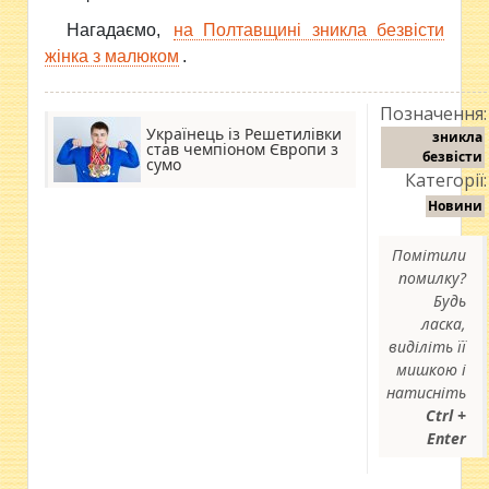
Нагадаємо,
на Полтавщині зникла безвісти
жінка з малюком
.
Позначення:
Українець із Решетилівки
зникла
став чемпіоном Європи з
безвісти
сумо
Категорії:
Новини
Помітили
помилку?
Будь
ласка,
виділіть її
мишкою і
натисніть
Ctrl +
Enter