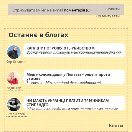
Оновити
Отримувати зміни на e-mail
Коментарів (
0
)
Коментувати
Останнє в блогах
КАПЛІНУ ПОГРОЖУЮТЬ УБИВСТВОМ
Вранці невідомі підкинули мені картинку-попередження
Сергій Каплін
Медіа-консолідація у Полтаві – рецепт проти
утисків
8 вересня – Міжнародний день солідарності
журналістів.
Надія Труш
ЧИ МАЮТЬ УКРАЇНЦІ ПЛАТИТИ ТРІЄЧНИКАМ
СТИПЕНДІЇ?
Рідко пишу лонгріди тим паче на такі теми, але вже
просто дістало! Обурюють сьогоднішні інсенуації
Віталій Улибін
навколо стипендіального питання. Штучно
роздувається ще одна соціальна катастрофа.
Блоги