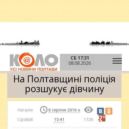
СБ 17:31
»
»
Головна
Новини
На Полтавщині поліція
08.08.2026
розшукує дівчину
На Полтавщині поліція
розшукує дівчину
Наталія
8 серпня 2016 о
Сіробаб
15:41
1726