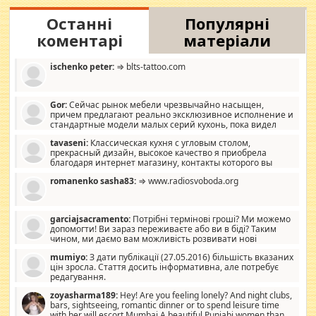
Останні
Популярні
коментарі
матеріали
ischenko peter:
⇒ blts-tattoo.com
Gor:
Сейчас рынок мебели чрезвычайно насыщен,
причем предлагают реально эксклюзивное исполнение и
стандартные модели малых серий кухонь, пока видел
отличную кухонную мебель по дизайну, мало походит на
tavaseni:
Классическая кухня с угловым столом,
стандартные формы, в MebelOk, креативненько и что главное -
прекрасный дизайн, высокое качество я приобрела
со вкусом все в порядке, без ненужных наворотов удорожающих
благодаря интернет магазину, контакты которого вы
мебель, а это не последний фактор.
можете просмотреть https://mwood.com.ua.
romanenko sasha83:
⇒ www.radiosvoboda.org
garciajsacramento:
Потрібні термінові гроші? Ми можемо
допомогти! Ви зараз переживаєте або ви в біді? Таким
чином, ми даємо вам можливість розвивати нові
розробки. Як багата людина, я почуваю себе зобов'язаним
mumiyo:
З дати публікації (27.05.2016) більшість вказаних
допомагати людям, які намагаються дати їм шанс. Кожен
цін зросла. Стаття досить інформативна, але потребує
заслуговує на другий шанс, і, оскільки влада не зможе, вони
редагування.
повинні приймати від інших. Для нас нема багато суми, і зрілість
ми визначаємо за взаємною згодою. Ні сюрпризів, ні додаткових
zoyasharma189:
Hey! Are you feeling lonely? And night clubs,
витрат, а тільки узгоджених сум і нічого іншого. Не чекайте і не
bars, sightseeing, romantic dinner or to spend leisure time
коментуйте цей пост. Введіть суму, яку ви хочете подати, і ми
with her will escort Mumbai A beautiful Punjabi women than