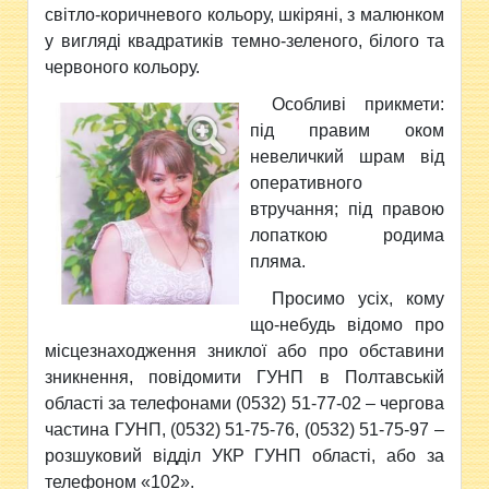
світло-коричневого кольору, шкіряні, з малюнком
у вигляді квадратиків темно-зеленого, білого та
червоного кольору.
Особливі прикмети:
під правим оком
невеличкий шрам від
оперативного
втручання; під правою
лопаткою родима
пляма.
Просимо усіх, кому
що-небудь відомо про
місцезнаходження зниклої або про обставини
зникнення, повідомити ГУНП в Полтавській
області за телефонами (0532) 51-77-02 – чергова
частина ГУНП, (0532) 51-75-76, (0532) 51-75-97 –
розшуковий відділ УКР ГУНП області, або за
телефоном «102».