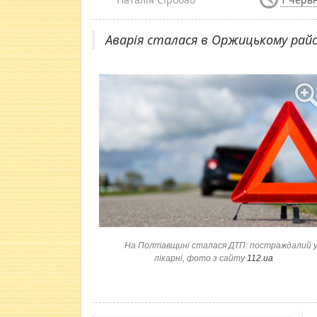
Аварія сталася в Оржицькому райо
На Полтавщині сталася ДТП: постраждалий 
лікарні, фото з сайту
112.ua