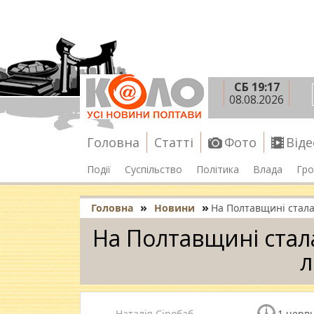
СБ 19:17
08.08.2026
Головна
Статті
Фото
Віде
Події
Суспільство
Політика
Влада
Гро
»
»
Головна
Новини
На Полтавщині стала
На Полтавщині стал
л
Наталія Сіробаб
1 червн