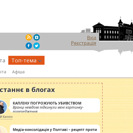
Вхід
Реєстрація
та
Топ-тема
іта
Афіша
станнє в блогах
КАПЛІНУ ПОГРОЖУЮТЬ УБИВСТВОМ
Вранці невідомі підкинули мені картинку-
попередження
ій Каплін
Медіа-консолідація у Полтаві – рецепт проти