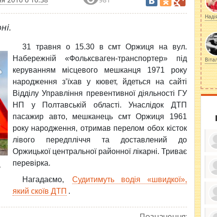
Наді
ні.
31 травня о 15.30 в смт
Оржиця на вул.
Набережній «Фольксваген-транспортер» під
Віта
керуванням місцевого мешканця 1971 року
народження з’їхав у кювет, йдеться на сайті
Відділу Управління превентивної діяльності ГУ
НП у Полтавській області. Унаслідок ДТП
пасажир авто, мешканець смт Оржиця 1961
року народження, отримав перелом обох кісток
лівого передпліччя та доставлений до
Оржицької центральної районної лікарні. Триває
перевірка.
у
Нагадаємо,
Судитимуть водія «швидкої»,
ку
ди
який скоїв ДТП
.
кр
бе
вы
по
Позначення: