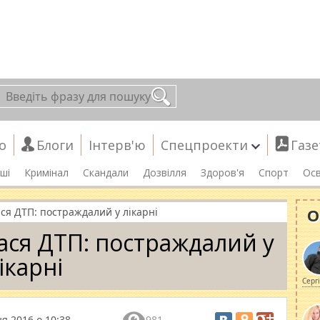
о
Блоги
Інтерв'ю
Спецпроекти
Газе
ші
Кримінал
Скандали
Дозвілля
Здоров'я
Спорт
Осв
О
ся ДТП: постраждалий у лікарні
ася ДТП: постраждалий у
ікарні
Серг
я 2016 о 10:38
981