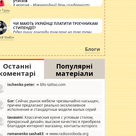
утисків
8 вересня – Міжнародний день солідарності
журналістів.
я Труш
ЧИ МАЮТЬ УКРАЇНЦІ ПЛАТИТИ ТРІЄЧНИКАМ
СТИПЕНДІЇ?
Рідко пишу лонгріди тим паче на такі теми,
але вже просто дістало! Обурюють сьогоднішні
лій Улибін
інсенуації навколо стипендіального питання.
Штучно роздувається ще одна соціальна
Блоги
катастрофа.
Останні
Популярні
коментарі
матеріали
ischenko peter:
⇒ blts-tattoo.com
Gor:
Сейчас рынок мебели чрезвычайно насыщен,
причем предлагают реально эксклюзивное
исполнение и стандартные модели малых серий
хонь, пока видел отличную кухонную мебель по
tavaseni:
Классическая кухня с угловым столом,
зайну, мало походит на стандартные формы, в MebelOk,
прекрасный дизайн, высокое качество я приобрела
еативненько и что главное - со вкусом все в порядке,
благодаря интернет магазину, контакты которого
з ненужных наворотов удорожающих мебель, а это не
 можете просмотреть https://mwood.com.ua.
следний фактор.
romanenko sasha83:
⇒ www.radiosvoboda.org