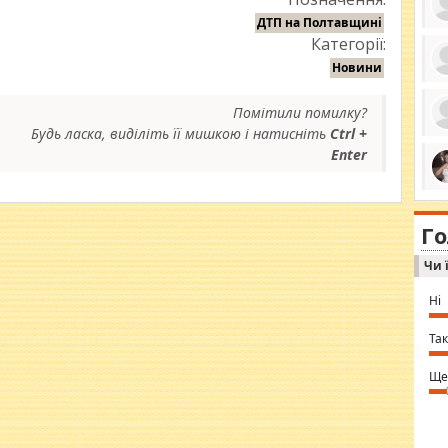
ДТП на Полтавщині
Категорії:
Новини
ро
се
Помітили помилку?
да
ос
Будь ласка, виділіть її мишкою і натисніть
Ctrl +
ін
Enter
за
тіл
ком
bea
ми
tha
на
nig
Г
по
in 
Sol
Чи 
Ind
gir
bod
Ні
alw
Mir
you
Так
⇒ 
Ще