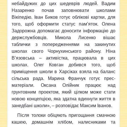
небайдужих до цих шедеврів людей. Вадим
Назаренко почав заповнювати школами
Вікіпедію. Іван Биков готує облікові картки, для
того, щоб оформити статус пам’яток. Олена
Задорожна допомагає доносити інформацію до
держслужбовців. Микола Лисенко вішає
таблички з попередженнями на закинутих
школах свого Чорнухинського району. Ніна
В’язовська – активістка, працювала в цих
школах. Олег Ковган добився того, щоб
приміщення школи в Харсіках взяла на баланс
сільська рада. Марина Франчук готує прес-
матеріали. Оксана Олійник працює над
грунтовним проектом, який цілком може стати
новою концепцією, яка здатна вдихнути життя в
занедбані школи», – розповідає Максим Іванов.
Після толоки обіцяють пригощання смачною
кашею, домашнім хлібом, налисниками та