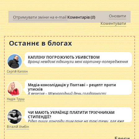
Оновити
Отримувати зміни на e-mail
Коментарів (
0
)
Коментувати
Останнє в блогах
КАПЛІНУ ПОГРОЖУЮТЬ УБИВСТВОМ
Вранці невідомі підкинули мені картинку-попередження
Сергій Каплін
Медіа-консолідація у Полтаві – рецепт проти
утисків
8 вересня – Міжнародний день солідарності
журналістів.
Надія Труш
ЧИ МАЮТЬ УКРАЇНЦІ ПЛАТИТИ ТРІЄЧНИКАМ
СТИПЕНДІЇ?
Рідко пишу лонгріди тим паче на такі теми, але вже
просто дістало! Обурюють сьогоднішні інсенуації
Віталій Улибін
навколо стипендіального питання. Штучно
роздувається ще одна соціальна катастрофа.
Блоги