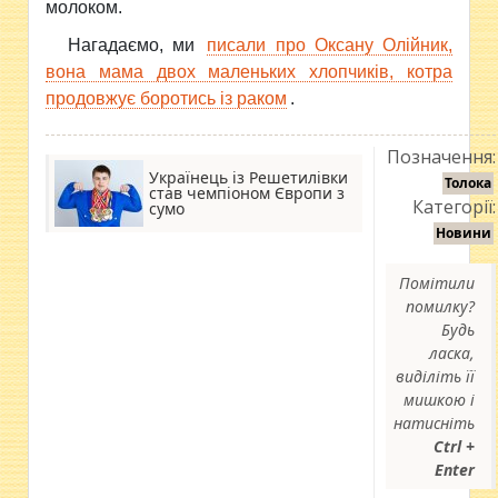
молоком.
Нагадаємо, ми
писали про Оксану Олійник,
вона мама двох маленьких хлопчиків, котра
продовжує боротись із раком
.
Позначення:
Українець із Решетилівки
Толока
став чемпіоном Європи з
Категорії:
сумо
Новини
Помітили
помилку?
Будь
ласка,
виділіть її
мишкою і
натисніть
Ctrl +
Enter