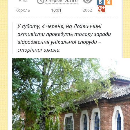
Ніна
3 червня 2016 о
Король
10:01
2062
У суботу, 4 червня, на Лохвиччині
активісти проведуть толоку заради
відродження унікальної споруди –
сторічної школи.