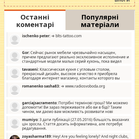
Останні
Популярні
коментарі
матеріали
ischenko peter:
⇒ blts-tattoo.com
Gor:
Сейчас рынок мебели чрезвычайно насыщен,
причем предлагают реально эксклюзивное исполнение и
стандартные модели малых серий кухонь, пока видел
отличную кухонную мебель по дизайну, мало походит на
tavaseni:
Классическая кухня с угловым столом,
стандартные формы, в MebelOk, креативненько и что главное -
прекрасный дизайн, высокое качество я приобрела
со вкусом все в порядке, без ненужных наворотов удорожающих
благодаря интернет магазину, контакты которого вы
мебель, а это не последний фактор.
можете просмотреть https://mwood.com.ua.
romanenko sasha83:
⇒ www.radiosvoboda.org
garciajsacramento:
Потрібні термінові гроші? Ми можемо
допомогти! Ви зараз переживаєте або ви в біді? Таким
чином, ми даємо вам можливість розвивати нові
розробки. Як багата людина, я почуваю себе зобов'язаним
mumiyo:
З дати публікації (27.05.2016) більшість вказаних
допомагати людям, які намагаються дати їм шанс. Кожен
цін зросла. Стаття досить інформативна, але потребує
заслуговує на другий шанс, і, оскільки влада не зможе, вони
редагування.
повинні приймати від інших. Для нас нема багато суми, і зрілість
ми визначаємо за взаємною згодою. Ні сюрпризів, ні додаткових
zoyasharma189:
Hey! Are you feeling lonely? And night clubs,
витрат, а тільки узгоджених сум і нічого іншого. Не чекайте і не