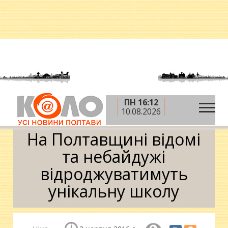
ПН 16:12
»
»
Головна
Новини
На Полтавщині відомі та
10.08.2026
небайдужі відроджуватимуть унікальну школу
На Полтавщині відомі
та небайдужі
відроджуватимуть
унікальну школу