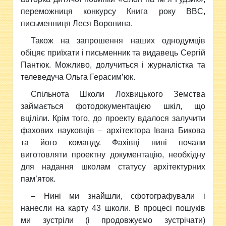
переможниця конкурсу Книга року BBC,
письменниця Леся Воронина.
Також на запрошення наших однодумців
обіцяє приїхати і письменник та видавець Сергій
Пантюк. Можливо, долучиться і журналістка та
телеведуча Ольга Герасим’юк.
Спільнота Школи Лохвицького Земства
займається фотодокументацією шкіл, що
вціліли. Крім того, до проекту вдалося залучити
фахових науковців – архітектора Івана Бикова
та його команду. Фахівці нині почали
виготовляти проектну документацію, необхідну
для надання школам статусу архітектурних
пам’яток.
– Нині ми знайшли, сфотографували і
нанесли на карту 43 школи. В процесі пошуків
ми зустріли (і продовжуємо зустрічати)