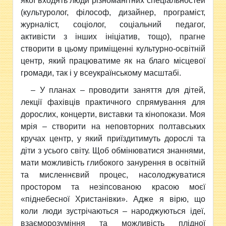
якої входять люди різноманітних спеціальностей
(культуролог, філософ, дизайнер, програміст,
журналіст, соціолог, соціальний педагог,
активісти з інших ініціатив, тощо), прагне
створити в цьому приміщенні культурно-освітній
центр, який працюватиме як на благо місцевої
громади, так і у всеукраїнському масштабі.
– У планах – проводити заняття для дітей,
лекції фахівців практичного спрямування для
дорослих, концерти, виставки та кінопокази. Моя
мрія – створити на неповторних полтавських
кручах центр, у який приїздитимуть дорослі та
діти з усього світу. Щоб обмінюватися знаннями,
мати можливість глибокого занурення в освітній
та мисленнєвий процес, насолоджуватися
простором та незіпсованою красою моєї
«піднебесної Христанівки». Адже я вірю, що
коли люди зустрічаються – народжуються ідеї,
взаєморозуміння та можливість плідної