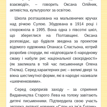
взаємодії», – говорить Оксана Олійник,
активістка, культуролог за освітою.
Школа розташована на мальовничих кручах
над річкою Сулою. Збудована в 1914 році і
спорожніла в 1995. Вона одна з півсотні шкіл,
що збереглися на Полтавщині. Оксана
розповідає, що будівля зведена за проектом
відомого художника Опанаса Сластьона, котрий
розробив споруди, які «відповідали б народному
смаку і набули рис національної своєрідності»
(як закликала в той час письменниця Олена
Пчілка). Серед характерних рис – великі двері та
вікна шестикутної форми, які в народні називали
«шевченковими».
Серед сюрпризів заходу – за сприяння
Видавництва Старого Лева на толоку завітають
дитячі письменники. Підтвердила свою участь
авторка дитячої новинки «Слон на ім`я Ґудзик»,