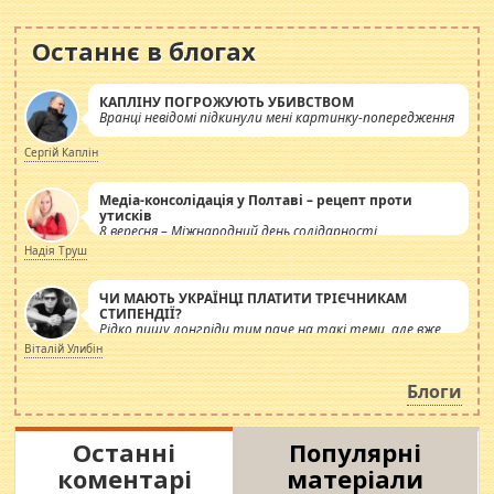
Останнє в блогах
КАПЛІНУ ПОГРОЖУЮТЬ УБИВСТВОМ
Вранці невідомі підкинули мені картинку-попередження
Сергій Каплін
Медіа-консолідація у Полтаві – рецепт проти
утисків
8 вересня – Міжнародний день солідарності
журналістів.
Надія Труш
ЧИ МАЮТЬ УКРАЇНЦІ ПЛАТИТИ ТРІЄЧНИКАМ
СТИПЕНДІЇ?
Рідко пишу лонгріди тим паче на такі теми, але вже
просто дістало! Обурюють сьогоднішні інсенуації
Віталій Улибін
навколо стипендіального питання. Штучно
роздувається ще одна соціальна катастрофа.
Блоги
Останні
Популярні
коментарі
матеріали