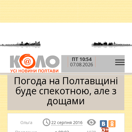
ПТ 10:54
»
»
Головна
Новини
Погода на Полтавщині буде
07.08.2026
спекотною, але з дощами
Погода на Полтавщині
буде спекотною, але з
дощами
Ольга
22 серпня 2016