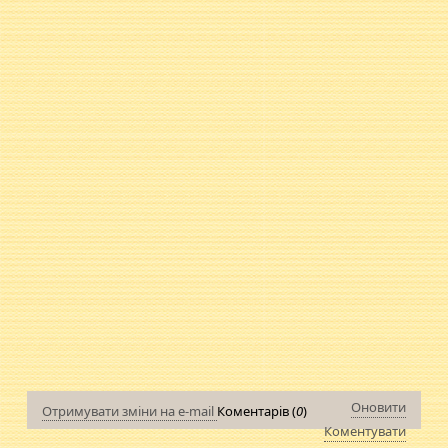
Оновити
Отримувати зміни на e-mail
Коментарів (
0
)
Коментувати