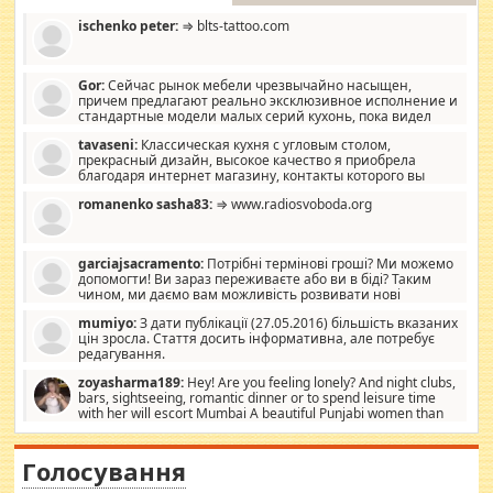
ischenko peter:
⇒ blts-tattoo.com
Gor:
Сейчас рынок мебели чрезвычайно насыщен,
причем предлагают реально эксклюзивное исполнение и
стандартные модели малых серий кухонь, пока видел
отличную кухонную мебель по дизайну, мало походит на
tavaseni:
Классическая кухня с угловым столом,
стандартные формы, в MebelOk, креативненько и что главное -
прекрасный дизайн, высокое качество я приобрела
со вкусом все в порядке, без ненужных наворотов удорожающих
благодаря интернет магазину, контакты которого вы
мебель, а это не последний фактор.
можете просмотреть https://mwood.com.ua.
romanenko sasha83:
⇒ www.radiosvoboda.org
garciajsacramento:
Потрібні термінові гроші? Ми можемо
допомогти! Ви зараз переживаєте або ви в біді? Таким
чином, ми даємо вам можливість розвивати нові
розробки. Як багата людина, я почуваю себе зобов'язаним
mumiyo:
З дати публікації (27.05.2016) більшість вказаних
допомагати людям, які намагаються дати їм шанс. Кожен
цін зросла. Стаття досить інформативна, але потребує
заслуговує на другий шанс, і, оскільки влада не зможе, вони
редагування.
повинні приймати від інших. Для нас нема багато суми, і зрілість
ми визначаємо за взаємною згодою. Ні сюрпризів, ні додаткових
zoyasharma189:
Hey! Are you feeling lonely? And night clubs,
витрат, а тільки узгоджених сум і нічого іншого. Не чекайте і не
bars, sightseeing, romantic dinner or to spend leisure time
коментуйте цей пост. Введіть суму, яку ви хочете подати, і ми
with her will escort Mumbai A beautiful Punjabi women than
зв'яжемося з вами з усіма варіантами. зв'яжіться з нами
sexy escort companion in arms that you guys feel like 5 star luxury
сьогодні на garciajsacramento@gmail.com Вам потрібні термінові
hotel had to spend the night in their search for loved solitaire free
гроші? Ми можемо допомогти!
maintenance stops in Mumbai. Here we offer fair and very attractive
Голосування
woman "Love Solitaire" beautiful figure and shapely body shapes.
Independent escort in Mumbai, truthful, friendly and cheerful girl.