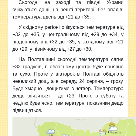
Сьогодні на заході та півдні України
очікуються дощі, на решті території без опадів,
температура вдень від +21 до +35.
У східному регіоні очікується температура від
+32 до +35, у центральному від +29 до +34, у
південному від +32 до +35, у західному від +21
до +29, у північному від +27 до +30.
На Полтавщині сьогодні температура сягне
+33 градусів, в обласному центрі буде сонячно
та сухо. Проте у вівторок в Полтаві обіцяють
невеликий дощ, а в середу, 24 серпня, – грозу.
Буде хмарно і дощитиме в четвер. Температура
дещо знизиться – до +23. Проте в суботу та
неділю буде ясно, температурні показники дещо
підвищаться.