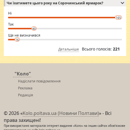
Чи їхатимете цього року на Сорочинський ярмарок?
WhatsApp via an easily can see the latest pictures of her body and the
godly. Variety is the spice of life, he believes, so always travel and
want to meet new people. Sakshi Mirchandani health and figure
Ні
conscious in order to keep yourself fit and regularly go to the health
165
club.
⇒ sakshimirchandani.com
Так
40
Ще не визначився
16
Всього голосів:
221
Детальніше
"Коло"
Надіслати повідомлення
Реклама
Редакція
© 2026 «
Kolo.poltava.ua (Новини Полтави)
» - Всі
права захищені!
При використанні матеріалів інтернет-видання «Коло» на інших сайтах обов’язкове