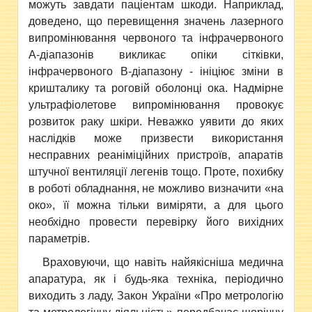
можуть завдати паціентам шкоди. Наприклад,
доведено, що перевищення значень лазерного
випромінювання червоного та інфрачервоного
А-діапазонів викликає опіки сітківки,
інфрачервоного В-діапазону - ініціює зміни в
кришталику та роговій оболонці ока. Надмірне
ультрафіолетове випромінювання провокує
розвиток раку шкіри. Неважко уявити до яких
наслідків може призвести використання
несправних реаніміційних пристроїв, апаратів
штучної вентиляції легенів тощо. Проте, похибку
в роботі обладнання, не можливо визначити «на
око», її можна тільки виміряти, а для цього
необхідно провести перевірку його вихідних
параметрів.
Враховуючи, що навіть найякісніша медична
апаратура, як і будь-яка техніка, періодично
виходить з ладу, Закон України «Про метрологію