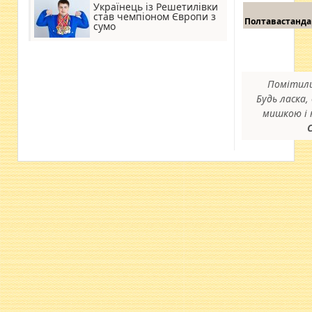
Українець із Решетилівки
став чемпіоном Європи з
Полтавастанда
сумо
Помітили
Будь ласка, 
мишкою і 
C