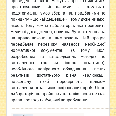
проведенні аналізів, можуть запросто виявитися
простроченими, зіпсованими в результаті
недотримання умов зберігання, придбаними по
принципу «що найдешевше» і тому дуже низької
якості. Тому кожна лабораторія, яка проводить
медичні дослідження, повинна бути аттестована
на право виконання вимірювань. Цей процес
передбачає перевірку наявності необхідної
нормативної документації (в тому числі
розроблених та затверджених методик по
визначенню тих чи інших показників),
необхідного повіреного обладнання, якісних
реактивів, достатнього рівня кваліфікації
персоналу, який перевіряють шляхом
визначення показників шифрованих проб.
Якщо
лабораторія не пройшла атестацію, вона не має
права проводити будь-які випробування.