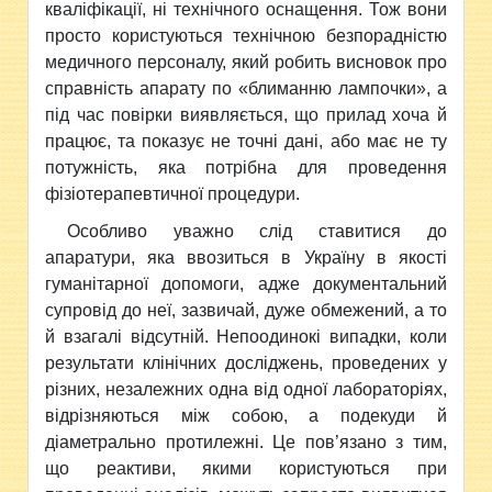
кваліфікації, ні технічного оснащення. Тож вони
просто користуються технічною безпорадністю
медичного персоналу, який робить висновок про
справність апарату по «блиманню лампочки», а
під час повірки виявляється, що прилад хоча й
працює, та показує не точні дані, або має не ту
потужність, яка потрібна для проведення
фізіотерапевтичної процедури.
Особливо уважно слід ставитися до
апаратури, яка ввозиться в Україну в якості
гуманітарної допомоги, адже документальний
супровід до неї, зазвичай, дуже обмежений, а то
й взагалі відсутній. Непоодинокі випадки, коли
результати клінічних досліджень, проведених у
різних, незалежних одна від одної лабораторіях,
відрізняються між собою, а подекуди й
діаметрально протилежні. Це пов’язано з тим,
що реактиви, якими користуються при