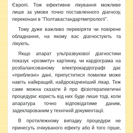
Європі. Тож ефективне лікування можливе
лише за умови точно поставленного діагнозу,
переконані в "Полтавастандартметрології".
Тому дуже важливо перевіряти
чи повірене
обладнання, на якому вас діагностують та
лікують.
Якщо апарат ультразвукової діагностики
показує «розмиту» картинку, чи кардіограма на
розбалансованому електрокардіографі дає
«приблизні» дані, припуститися помилки може
навіть найкращий, найдосвідченіший лікар. Теж
саме можна сказати й про фізіотерапевтичні
процедури: користь від них буде лише тоді, коли
апаратура точно відповідатиме даним,
задекларованим у технічній документації.
В протилежному випадку процедури не
принесуть очікуваного ефекту або й того гірше,