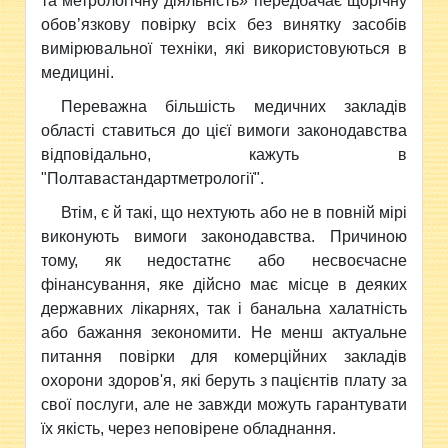
та метрологічну діяльність» передбачає щорічну
обов’язкову повірку всіх без винятку засобів
вимірювальної техніки, які використовуються в
медицині.
Переважна більшість медичних закладів
області ставиться до цієї вимоги законодавства
відповідально, кажуть в
"Полтавастандартметрології".
Втім, є й такі, що нехтують або не в повній мірі
виконують вимоги законодавства. Причиною
тому, як недостатнє або несвоєчасне
фінансування, яке дійсно має місце в деяких
державних лікарнях, так і банальна халатність
або бажання зекономити. Не менш актуальне
питання повірки для комерційних закладів
охорони здоров'я, які беруть з пацієнтів плату за
свої послуги, але не завжди можуть гарантувати
їх якість, через неповірене обладнання.