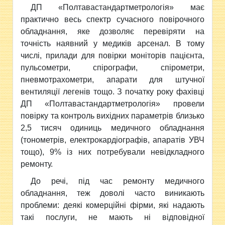
ДП «Полтавастандартметрологія» має
практично весь спектр сучасного повірочного
обладнання, яке дозволяє перевіряти на
точність наявний у медиків арсенал. В тому
числі, прилади для повірки моніторів пацієнта,
пульсометри, спірографи, спірометри,
пневмотрахометри, апарати для штучної
вентиляції легенів тощо. З початку року фахівці
ДП «Полтавастандартметрологія» провели
повірку та контроль вихідних параметрів близько
2,5 тисяч одиниць медичного обладнання
(тонометрів, електрокардіографів, апаратів УВЧ
тощо), 9% із них потребували невідкладного
ремонту.
До речі, під час ремонту медичного
обладнання, теж доволі часто виникають
проблеми: деякі комерційні фірми, які надають
такі послуги, не мають ні відповідної