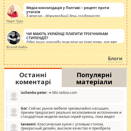
Медіа-консолідація у Полтаві – рецепт проти
утисків
8 вересня – Міжнародний день солідарності
журналістів.
Надія Труш
ЧИ МАЮТЬ УКРАЇНЦІ ПЛАТИТИ ТРІЄЧНИКАМ
СТИПЕНДІЇ?
Рідко пишу лонгріди тим паче на такі теми, але вже
просто дістало! Обурюють сьогоднішні інсенуації
Віталій Улибін
навколо стипендіального питання. Штучно
роздувається ще одна соціальна катастрофа.
Блоги
Останні
Популярні
коментарі
матеріали
ischenko peter:
⇒ blts-tattoo.com
Gor:
Сейчас рынок мебели чрезвычайно насыщен,
причем предлагают реально эксклюзивное исполнение и
стандартные модели малых серий кухонь, пока видел
отличную кухонную мебель по дизайну, мало походит на
tavaseni:
Классическая кухня с угловым столом,
стандартные формы, в MebelOk, креативненько и что главное -
прекрасный дизайн, высокое качество я приобрела
со вкусом все в порядке, без ненужных наворотов удорожающих