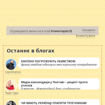
Оновити
Отримувати зміни на e-mail
Коментарів (
0
)
Коментувати
Останнє в блогах
КАПЛІНУ ПОГРОЖУЮТЬ УБИВСТВОМ
Вранці невідомі підкинули мені картинку-попередження
Сергій Каплін
Медіа-консолідація у Полтаві – рецепт проти
утисків
8 вересня – Міжнародний день солідарності
журналістів.
Надія Труш
ЧИ МАЮТЬ УКРАЇНЦІ ПЛАТИТИ ТРІЄЧНИКАМ