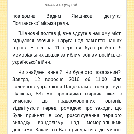
Фото з соцмережі
повідомив Вадим Ямщиков, депутат
Полтавської міської ради.
"Шановні полтавці, вже вдруге в нашому місті
відбулися злочини, наруга над пам'яттю наших
героїв. В ніч на 11 вересня було розбито 5
меморіальних дошок загиблим воїнам російсько-
української війни.
Чи знайдені винні?! Чи буде хто покараний?!
Завтра, 12 вересня 2016 об 11:00 біля
Головного управління Національної поліції (вул.
Пушкіна, 83) ми проводимо мирний пікет з
вимогою до правоохоронних органів
відзвітувати перед громадою про заходи, що
були прийняті в ході розслідування першого
випадку вандалізму над меморіальними
дошками. Закликаю Вас приєднатися до мирної