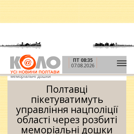
ПТ 08:35
»
»
Головна
Новини
Полтавці пікетуватимуть
07.08.2026
управління нацполіції області через розбиті
меморіальні дошки
Полтавці
пікетуватимуть
управління нацполіції
області через розбиті
меморіальні дошки