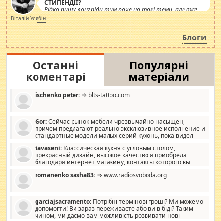
СТИПЕНДІЇ?
Рідко пишу лонгріди тим паче на такі теми, але вже
просто дістало! Обурюють сьогоднішні інсенуації
Віталій Улибін
навколо стипендіального питання. Штучно
роздувається ще одна соціальна катастрофа.
Блоги
Останні
Популярні
коментарі
матеріали
ischenko peter:
⇒ blts-tattoo.com
Gor:
Сейчас рынок мебели чрезвычайно насыщен,
причем предлагают реально эксклюзивное исполнение и
стандартные модели малых серий кухонь, пока видел
отличную кухонную мебель по дизайну, мало походит на
tavaseni:
Классическая кухня с угловым столом,
стандартные формы, в MebelOk, креативненько и что главное -
прекрасный дизайн, высокое качество я приобрела
со вкусом все в порядке, без ненужных наворотов удорожающих
благодаря интернет магазину, контакты которого вы
мебель, а это не последний фактор.
можете просмотреть https://mwood.com.ua.
romanenko sasha83:
⇒ www.radiosvoboda.org
garciajsacramento:
Потрібні термінові гроші? Ми можемо
допомогти! Ви зараз переживаєте або ви в біді? Таким
чином, ми даємо вам можливість розвивати нові