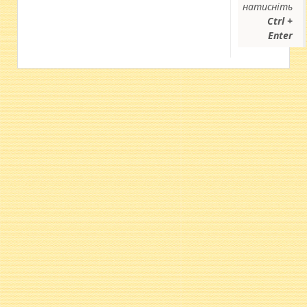
натисніть
Ctrl +
Enter