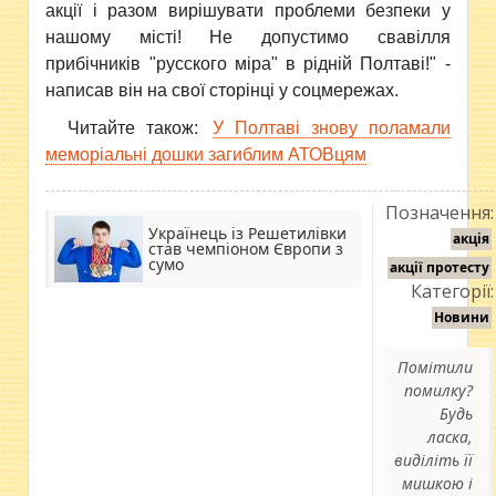
акції і разом вирішувати проблеми безпеки у
нашому місті! Не допустимо свавілля
прибічників "русского міра" в рідній Полтаві!" -
написав він на свої сторінці у соцмережах.
Читайте також:
У Полтаві знову поламали
меморіальні дошки загиблим АТОВцям
Позначення:
Українець із Решетилівки
акція
став чемпіоном Європи з
сумо
акції протесту
Категорії:
Новини
Помітили
помилку?
Будь
ласка,
виділіть її
мишкою і