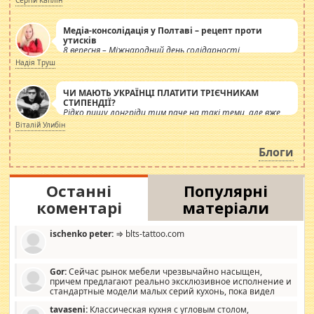
Сергій Каплін
Медіа-консолідація у Полтаві – рецепт проти
утисків
8 вересня – Міжнародний день солідарності
журналістів.
Надія Труш
ЧИ МАЮТЬ УКРАЇНЦІ ПЛАТИТИ ТРІЄЧНИКАМ
СТИПЕНДІЇ?
Рідко пишу лонгріди тим паче на такі теми, але вже
просто дістало! Обурюють сьогоднішні інсенуації
Віталій Улибін
навколо стипендіального питання. Штучно
роздувається ще одна соціальна катастрофа.
Блоги
Останні
Популярні
коментарі
матеріали
ischenko peter:
⇒ blts-tattoo.com
Gor:
Сейчас рынок мебели чрезвычайно насыщен,
причем предлагают реально эксклюзивное исполнение и
стандартные модели малых серий кухонь, пока видел
отличную кухонную мебель по дизайну, мало походит на
tavaseni:
Классическая кухня с угловым столом,
стандартные формы, в MebelOk, креативненько и что главное -