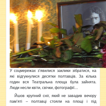
У соцмережах з’явилися заклики зібратися, на
які відгукнулися десятки полтавців. За кілька
годин вся Театральна площа була зайнята.
Люди несли квіти, свічки, фотографії…
Йшов крупний сніг, який не завадив вечору
пам’яті – полтавці стояли на площі і під