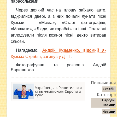
парасольками.
Через деякий час на площу заїхало авто,
відкрилися двері, а з них почали лунати пісні
Кузьми – «М
ама
»
,
«С
тарі фотографії
»
,
«М
овчати
»
,
«
Люди,
як кораблі
»
та інші. Полтавці
аплодували після кожної пісні, дехто витирав
сльози.
Нагадаємо,
Андрій Кузьменко, відомий як
Кузьма Скрябін, загинув у ДТП
.
Фотографував та розповів Андрій
Баришніков
Позначення:
Українець із Решетилівки
Скрябін
став чемпіоном Європи з
Категорії:
сумо
Народні
новини
Новини