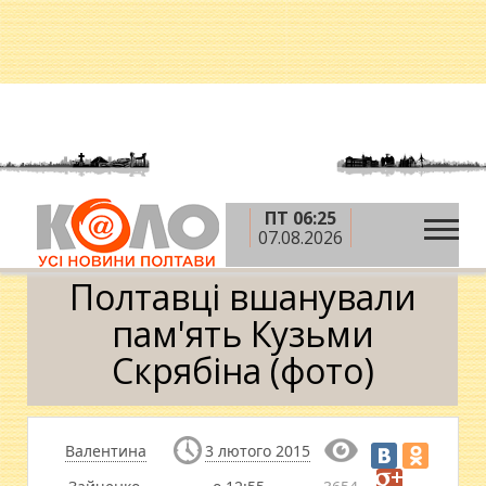
ПТ 06:25
»
»
Головна
Новини
Полтавці вшанували
07.08.2026
пам'ять Кузьми Скрябіна (фото)
Полтавці вшанували
пам'ять Кузьми
Скрябіна (фото)
Валентина
3 лютого 2015