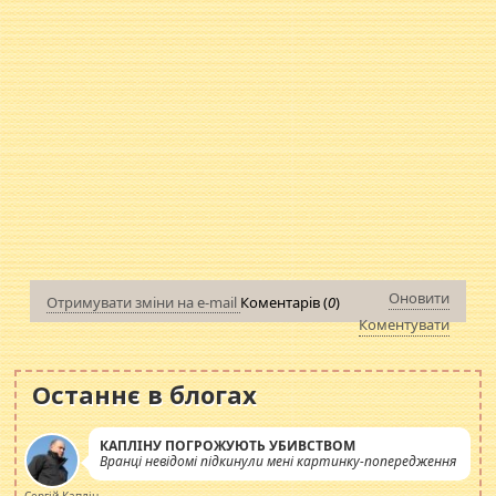
Оновити
Отримувати зміни на e-mail
Коментарів (
0
)
Коментувати
Останнє в блогах
КАПЛІНУ ПОГРОЖУЮТЬ УБИВСТВОМ
Вранці невідомі підкинули мені картинку-попередження