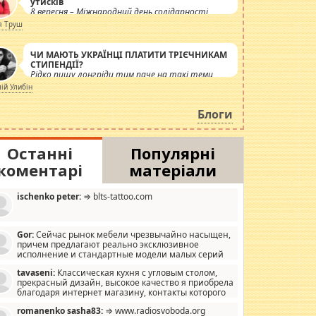
утисків
8 вересня – Міжнародний день солідарності
журналістів.
я Труш
ЧИ МАЮТЬ УКРАЇНЦІ ПЛАТИТИ ТРІЄЧНИКАМ
СТИПЕНДІЇ?
Рідко пишу лонгріди тим паче на такі теми,
але вже просто дістало! Обурюють сьогоднішні
лій Улибін
інсенуації навколо стипендіального питання.
Штучно роздувається ще одна соціальна
Блоги
катастрофа.
Останні
Популярні
коментарі
матеріали
ischenko peter:
⇒ blts-tattoo.com
Gor:
Сейчас рынок мебели чрезвычайно насыщен,
причем предлагают реально эксклюзивное
исполнение и стандартные модели малых серий
хонь, пока видел отличную кухонную мебель по
tavaseni:
Классическая кухня с угловым столом,
зайну, мало походит на стандартные формы, в MebelOk,
прекрасный дизайн, высокое качество я приобрела
еативненько и что главное - со вкусом все в порядке,
благодаря интернет магазину, контакты которого
з ненужных наворотов удорожающих мебель, а это не
 можете просмотреть https://mwood.com.ua.
следний фактор.
romanenko sasha83:
⇒ www.radiosvoboda.org