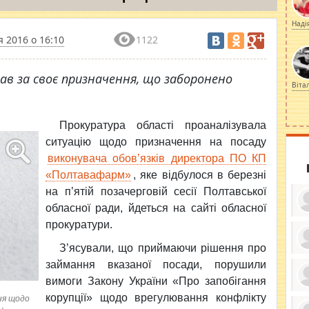
Наді
я 2016 о 16:10
1122
ав за своє призначення, що заборонено
Віта
Прокуратура області
проаналізувала
ситуацію щодо призначення на посаду
виконувача обов’язків директора ПО КП
«Полтавафарм»
, яке відбулося в березні
на п’ятій позачерговій сесії Полтавської
обласної ради, йдеться на сайті обласної
прокуратури.
З’ясували, що приймаючи рішення про
ку
займання вказаної посади, порушили
ди
кр
вимоги Закону України «Про запобігання
бе
вы
по
корупції» щодо врегулювання конфлікту
ня щодо