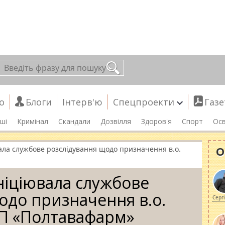
о
Блоги
Інтерв'ю
Спецпроекти
Газе
ші
Кримінал
Скандали
Дозвілля
Здоров'я
Спорт
Осв
О
ала службове розслідування щодо призначення в.о.
ніціювала службове
одо призначення в.о.
Серг
П «Полтавафарм»