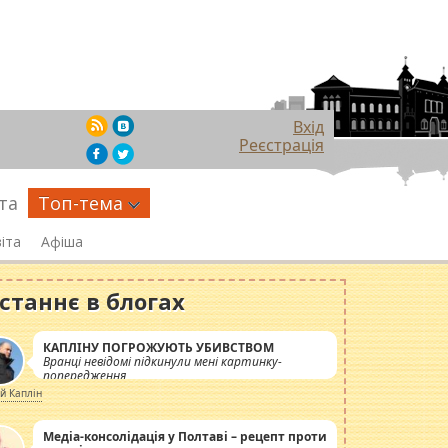
Вхід
Реєстрація
та
Топ-тема
іта
Афіша
станнє в блогах
КАПЛІНУ ПОГРОЖУЮТЬ УБИВСТВОМ
Вранці невідомі підкинули мені картинку-
попередження
ій Каплін
Медіа-консолідація у Полтаві – рецепт проти