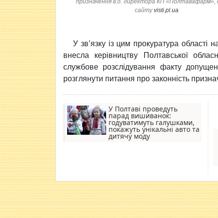
призначення в.о. директора КП «Полтавафарм»,
сайту
visti.pl.ua
У зв’язку із цим прокуратура області на
внесла керівництву Полтавської облас
службове розслідування факту допущен
розглянути питання про законність призна
У Полтаві проведуть
парад вишиванок:
годуватимуть галушками,
покажуть унікальні авто та
дитячу моду