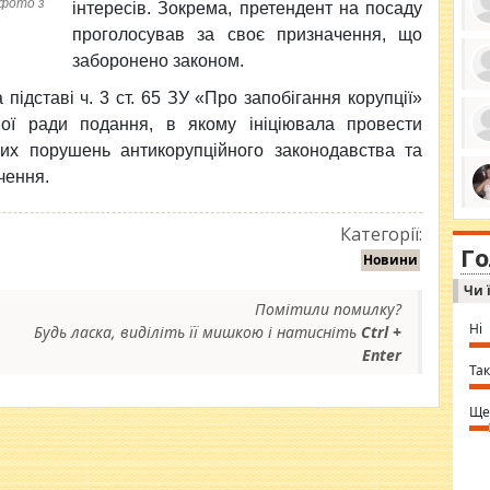
 фото з
інтересів. Зокрема, претендент на посаду
проголосував за своє призначення, що
заборонено законом.
ро
 підставі ч. 3 ст. 65 ЗУ «Про запобігання корупції»
се
ної ради подання, в якому ініціювала провести
да
ос
их порушень антикорупційного законодавства та
ін
за
чення.
тіл
ком
bea
ми
tha
Категорії:
на
nig
Г
по
Новини
in 
Sol
Чи 
Ind
gir
Помітили помилку?
bod
Ні
Будь ласка, виділіть її мишкою і натисніть
Ctrl +
alw
Mir
Enter
you
Так
⇒ 
Ще