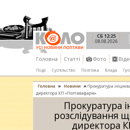
СБ 12:25
08.08.2026
Головна
Статті
Фото
Віде
Події
Суспільство
Політика
Влада
Гро
»
»
Головна
Новини
Прокуратура ініціюв
директора КП «Полтавафарм»
Прокуратура і
розслідування щ
директора К