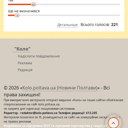
Так
40
Ще не визначився
16
Всього голосів:
221
Детальніше
"Коло"
Надіслати повідомлення
Реклама
Редакція
© 2026 «
Kolo.poltava.ua (Новини Полтави)
» - Всі
права захищені!
При використанні матеріалів інтернет-видання «Коло» на інших сайтах обов’язкове
гіперпосилання на сайт kolo.poltava.ua,
не закрите для індексації пошуковими системами.
Редактор - redaktor@kolo.poltava.ua Телефон редакції: 613-245
Матеріали позначені як ®, розміщуються на сайті на комерційних засадах, тобто
на правах реклами.
Розроблено за підтримки IREX та програми партнерства у галузі мас-медіа