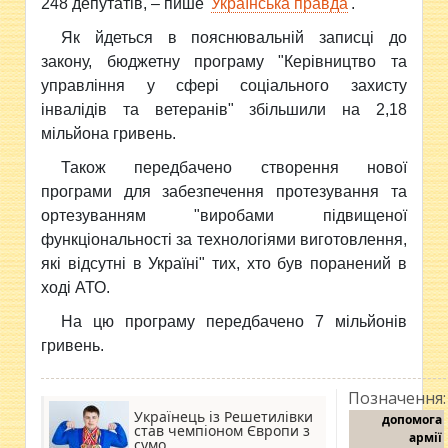
248 депутатів, – пише
Українська правда
.
Як йдеться в пояснювальній записці до
закону, бюджетну програму "Керівництво та
управління у сфері соціального захисту
інвалідів та ветеранів" збільшили на 2,18
мільйона гривень.
Також передбачено створення нової
програми для забезпечення протезування та
ортезуванням "виробами підвищеної
функціональності за технологіями виготовлення,
які відсутні в Україні" тих, хто був поранений в
ході АТО.
На цю програму передбачено 7 мільйонів
гривень.
Позначення:
Українець із Решетилівки
допомога
став чемпіоном Європи з
армії
сумо