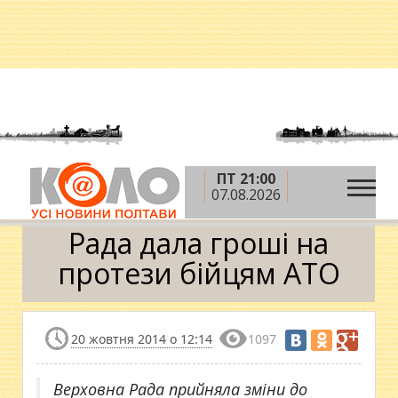
ПТ 21:00
»
»
Головна
Новини
Рада дала гроші на протези
07.08.2026
бійцям АТО
Рада дала гроші на
протези бійцям АТО
20 жовтня 2014 о 12:14
1097
Верховна Рада прийняла зміни до