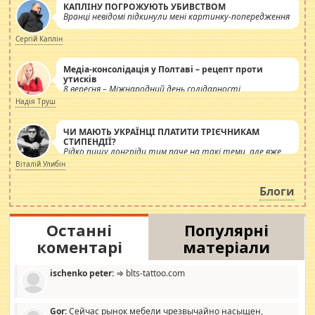
КАПЛІНУ ПОГРОЖУЮТЬ УБИВСТВОМ
Вранці невідомі підкинули мені картинку-попередження
Сергій Каплін
Медіа-консолідація у Полтаві – рецепт проти
утисків
8 вересня – Міжнародний день солідарності
журналістів.
Надія Труш
ЧИ МАЮТЬ УКРАЇНЦІ ПЛАТИТИ ТРІЄЧНИКАМ
СТИПЕНДІЇ?
Рідко пишу лонгріди тим паче на такі теми, але вже
просто дістало! Обурюють сьогоднішні інсенуації
Віталій Улибін
навколо стипендіального питання. Штучно
роздувається ще одна соціальна катастрофа.
Блоги
Останні
Популярні
коментарі
матеріали
ischenko peter:
⇒ blts-tattoo.com
Gor:
Сейчас рынок мебели чрезвычайно насыщен,