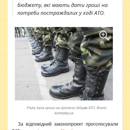
бюджету, які мають дати гроші на
потреби постраждалих у ході АТО.
Рада дала гроші на протези бійцям АТО. Фото
kontrakty.ua
З
а відповідний законопроект проголосували