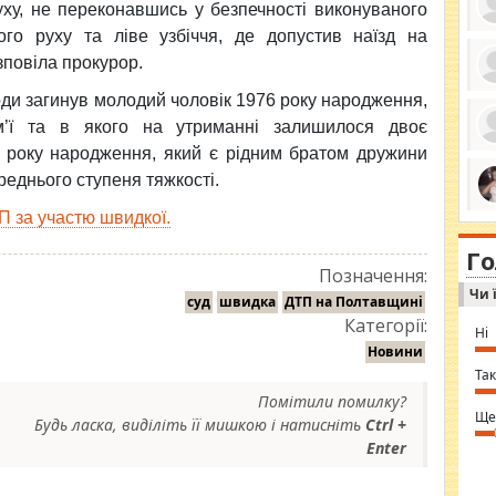
уху, не переконавшись у безпечності виконуваного
ого руху та ліве узбіччя, де допустив наїзд на
озповіла прокурор.
ро
ди загинув молодий чоловік 1976 року народження,
се
м’ї та в якого на утриманні залишилося двоє
да
ос
85 року народження, який є рідним братом дружини
ін
за
реднього ступеня тяжкості.
тіл
ком
 за участю швидкої.
bea
ми
tha
на
nig
Г
по
in 
Позначення:
Sol
Чи 
Ind
суд
швидка
ДТП на Полтавщині
gir
Категорії:
bod
Ні
alw
Новини
Mir
you
Так
⇒ 
Помітили помилку?
Ще
Будь ласка, виділіть її мишкою і натисніть
Ctrl +
Enter