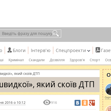
о
Блоги
Інтерв'ю
Спецпроекти
Газе
ші
Кримінал
Скандали
Дозвілля
Здоров'я
Спорт
Осв
О
идкої», який скоїв ДТП
швидкої», який скоїв ДТП
Серг
ня 2016 о 10:12
916