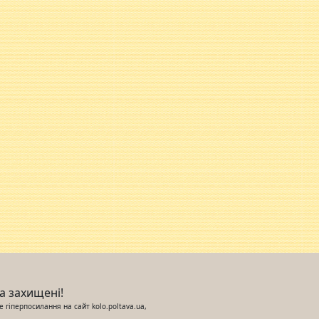
ва захищені!
 гіперпосилання на сайт kolo.poltava.ua,