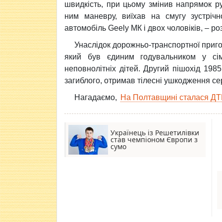
швидкість, при цьому змінив напрямок р
ним маневру, виїхав на смугу зустрічн
автомобіль Geely МК і двох чоловіків, – р
Унаслідок дорожньо-транспортної приго
який був єдиним годувальником у сі
неповнолітніх дітей. Другий пішохід 19
загиблого, отримав тілесні ушкодження се
Нагадаємо,
На Полтавщині сталася ДТП
Українець із Решетилівки
став чемпіоном Європи з
сумо