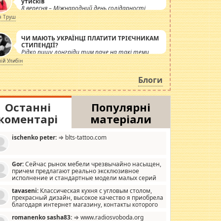
утисків
8 вересня – Міжнародний день солідарності
журналістів.
я Труш
ЧИ МАЮТЬ УКРАЇНЦІ ПЛАТИТИ ТРІЄЧНИКАМ
СТИПЕНДІЇ?
Рідко пишу лонгріди тим паче на такі теми,
але вже просто дістало! Обурюють сьогоднішні
лій Улибін
інсенуації навколо стипендіального питання.
Штучно роздувається ще одна соціальна
Блоги
катастрофа.
Останні
Популярні
коментарі
матеріали
ischenko peter:
⇒ blts-tattoo.com
Gor:
Сейчас рынок мебели чрезвычайно насыщен,
причем предлагают реально эксклюзивное
исполнение и стандартные модели малых серий
хонь, пока видел отличную кухонную мебель по
tavaseni:
Классическая кухня с угловым столом,
зайну, мало походит на стандартные формы, в MebelOk,
прекрасный дизайн, высокое качество я приобрела
еативненько и что главное - со вкусом все в порядке,
благодаря интернет магазину, контакты которого
з ненужных наворотов удорожающих мебель, а это не
 можете просмотреть https://mwood.com.ua.
следний фактор.
romanenko sasha83:
⇒ www.radiosvoboda.org