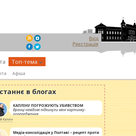
Вхід
Реєстрація
та
Топ-тема
іта
Афіша
станнє в блогах
КАПЛІНУ ПОГРОЖУЮТЬ УБИВСТВОМ
Вранці невідомі підкинули мені картинку-
попередження
ій Каплін
Медіа-консолідація у Полтаві – рецепт проти