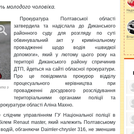
ь молодого чоловіка.
Наді
Прокуратура
Полтавської області
затвердила та надіслала до Диканського
районного суду для розгляду по суті
Віта
обвинувальний акт у кримінальному
провадженні щодо водія «швидкої
допомоги», який у лютому цього року на
території Диканського району спричинив
ДТП, йдеться на сайті обласної прокуратури.
Про це повідомила прокурор відділу
процесуального керівництва при
ото з
провадженні досудового розслідування
територіальними органами поліції та
рокуратури області Аліна Махно.
ку
 слідчим управлінням ГУ Національної поліції в
ди
кр
білем Renaut master, який належить Полтавському
бе
вы
по
водій, обганяючи Daimler-chrysler 316, не зменшив