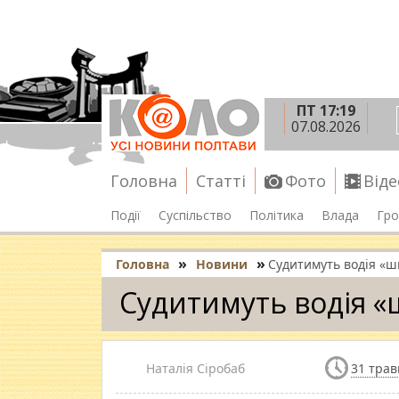
ПТ 17:19
07.08.2026
Головна
Статті
Фото
Віде
Події
Суспільство
Політика
Влада
Гро
»
»
Головна
Новини
Судитимуть водія «шв
Судитимуть водія «
Наталія Сіробаб
31 трав