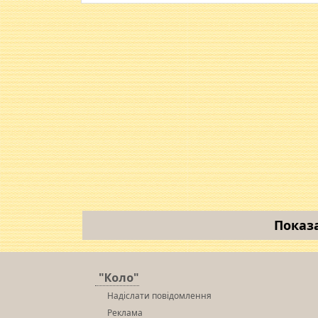
Показ
"Коло"
Надіслати повідомлення
Реклама