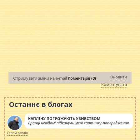
Оновити
Отримувати зміни на e-mail
Коментарів (
0
)
Коментувати
Останнє в блогах
КАПЛІНУ ПОГРОЖУЮТЬ УБИВСТВОМ
Вранці невідомі підкинули мені картинку-попередження
Сергій Каплін