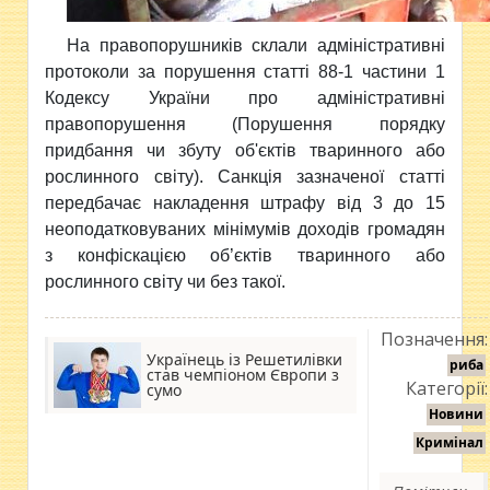
На правопорушників склали адміністративні
протоколи за порушення статті 88-1 частини 1
Кодексу України про адміністративні
правопорушення (Порушення порядку
придбання чи збуту об'єктів тваринного або
рослинного світу). Санкція зазначеної статті
передбачає накладення штрафу від 3 до 15
неоподатковуваних мінімумів доходів громадян
з конфіскацією об’єктів тваринного або
рослинного світу чи без такої.
Позначення:
Українець із Решетилівки
риба
став чемпіоном Європи з
Категорії:
сумо
Новини
Кримінал