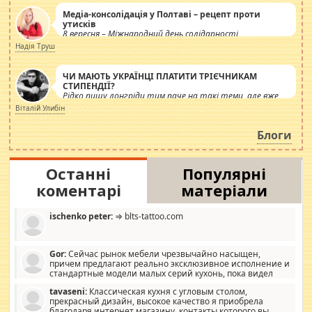
Медіа-консолідація у Полтаві – рецепт проти
утисків
8 вересня – Міжнародний день солідарності
журналістів.
Надія Труш
ЧИ МАЮТЬ УКРАЇНЦІ ПЛАТИТИ ТРІЄЧНИКАМ
СТИПЕНДІЇ?
Рідко пишу лонгріди тим паче на такі теми, але вже
просто дістало! Обурюють сьогоднішні інсенуації
Віталій Улибін
навколо стипендіального питання. Штучно
роздувається ще одна соціальна катастрофа.
Блоги
Останні
Популярні
коментарі
матеріали
ischenko peter:
⇒ blts-tattoo.com
Gor:
Сейчас рынок мебели чрезвычайно насыщен,
причем предлагают реально эксклюзивное исполнение и
стандартные модели малых серий кухонь, пока видел
отличную кухонную мебель по дизайну, мало походит на
tavaseni:
Классическая кухня с угловым столом,
стандартные формы, в MebelOk, креативненько и что главное -
прекрасный дизайн, высокое качество я приобрела
со вкусом все в порядке, без ненужных наворотов удорожающих
благодаря интернет магазину, контакты которого вы