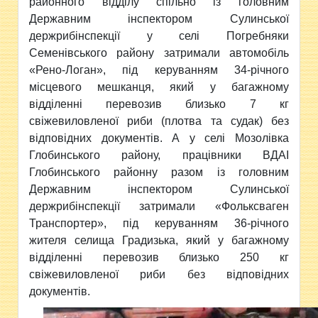
районного відділу спільно із головним
Державним інспектором Сулинської
держрибінспекції у селі Погребняки
Семенівського району затримали автомобіль
«Рено-Логан», під керуванням 34-річного
місцевого мешканця, який у багажному
відділенні перевозив близько 7 кг
свіжевиловленої риби (плотва та судак) без
відповідних документів. А у селі Мозолівка
Глобинського району, працівники ВДАІ
Глобинського районну разом із головним
Державним інспектором Сулинської
держрибінспекції затримали «Фольксваген
Транспортер», під керуванням 36-річного
жителя селища Градизька, який у багажному
відділенні перевозив близько 250 кг
свіжевиловленої риби без відповідних
документів.