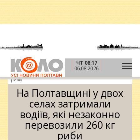
ЧТ 08:17
»
»
Головна
Новини
На Полтавщині у двох селах
06.08.2026
затримали водіїв, які незаконно перевозили 260 кг
риби
На Полтавщині у двох
селах затримали
водіїв, які незаконно
перевозили 260 кг
риби