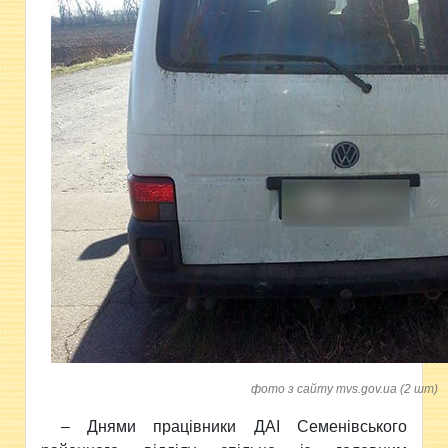
фото з сайту mvs.gov.ua (2 шт)
– Днями працівники ДАІ Семенівського