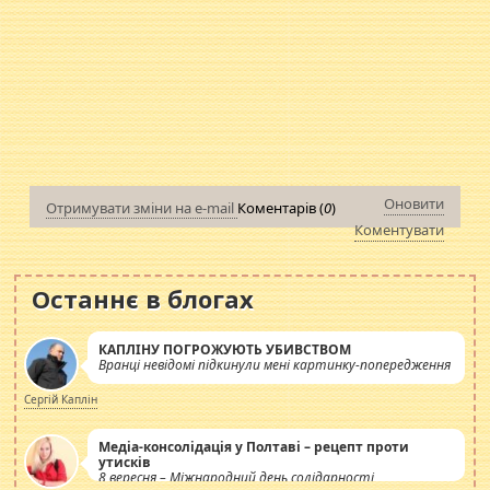
Оновити
Отримувати зміни на e-mail
Коментарів (
0
)
Коментувати
Останнє в блогах
КАПЛІНУ ПОГРОЖУЮТЬ УБИВСТВОМ
Вранці невідомі підкинули мені картинку-попередження
Сергій Каплін
Медіа-консолідація у Полтаві – рецепт проти
утисків
8 вересня – Міжнародний день солідарності