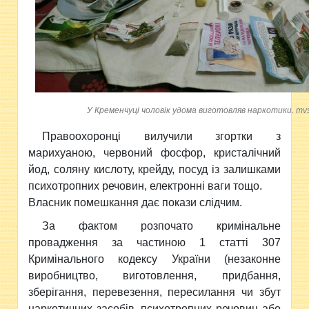
У Кременчуці чоловік удома виготовляв наркотики. mvs
Правоохоронці вилучили згортки з
марихуаною, червоний фосфор, кристалічний
йод, соляну кислоту, крейду, посуд із залишками
психотропних речовин, електронні ваги тощо.
Власник помешкання дає покази слідчим.
За фактом розпочато кримінальне
провадження за частиною 1 статті 307
Кримінального кодексу України (незаконне
виробництво, виготовлення, придбання,
зберігання, перевезення, пересилання чи збут
наркотичних засобів, психотропних речовин або