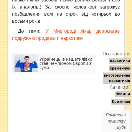
їх аналогів.) За скоєне чоловікові загрожує
позбавлення волі на строк від чотирьох до
восьми років.
До теми:
У Миргороді лікар допомагав
подружжю продавати наркотики
Позначення:
Українець із Решетилівки
наркотики
став чемпіоном Європи з
сумо
Кременчук
виготовлення
наркотиків
Категорії:
Новини
Кримінал
Помітили
помилку?
Будь