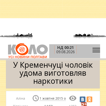
НД 00:21
»
»
Головна
Новини
У Кременчуці чоловік удома
09.08.2026
виготовляв наркотики
У Кременчуці чоловік
удома виготовляв
наркотики
Аліна
1 жовтня 2015 о