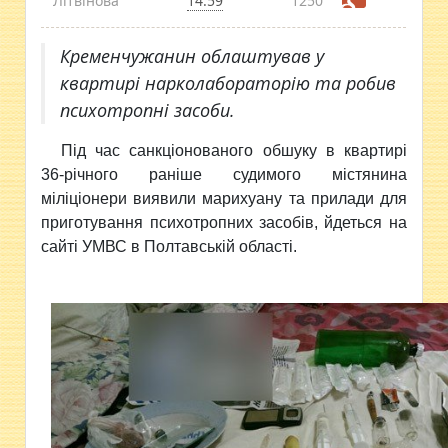
Літвінова
14:59
1250
Кременчужанин облаштував у
квартирі нарколабораторію та робив
психотропні засоби.
Під час санкціонованого обшуку в квартирі
36-річного раніше судимого містянина
міліціонери виявили марихуану та прилади для
приготування психотропних засобів, йдеться на
сайті УМВС в Полтавській області.