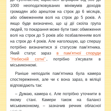
1000 неоподатковуваних мінімумів доходів
громадян або арештом на строк до 6 місяців,
або обмеженням волі на строк до 5 років. А
якщо буде визначено, що ці дії скоїла група
людей, то покарання може бути таке:
обмеження
волі на строк до 5 років або позбавленням волі
на строк до 4 років. Але наголошую, що спершу
потрібно визначитися зі статусом пам’ятника.
Який статус зараз
в пам'ятної споруди
"Небесній сотні"
, потрібно з'ясувати в
місьвиконкомі.
Раніше неподалік пам’ятника була камера
спостереження, але чи є вона зараз, в міліції
відповідають так:
–
Думаю, камера є. Але потрібно уточнити в
якому стані. Камери також на балансі
міськвиконкому, – зазначив речник обласної