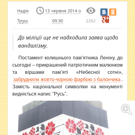
Надія
13 червня 2014 о
Труш
09:30
2262
До міліції ще не надходила заява щодо
вандалізму.
Постамент колишнього пам’ятника Леніну, до
сьогодні – прикрашений патріотичним малюнком
та віршами пам’яті «Небесної сотні»,
забруднили жовто-чорною фарбою з балончика
.
Замість національної символіки на монументі
видніється напис "Русь".