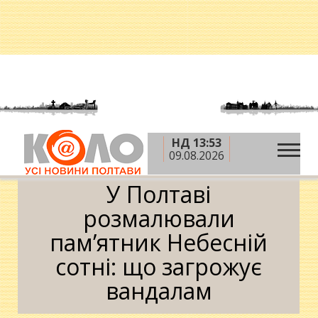
НД 13:53
»
»
Головна
Новини
У Полтаві розмалювали
09.08.2026
пам’ятник Небесній сотні: що загрожує вандалам
У Полтаві
розмалювали
пам’ятник Небесній
сотні: що загрожує
вандалам