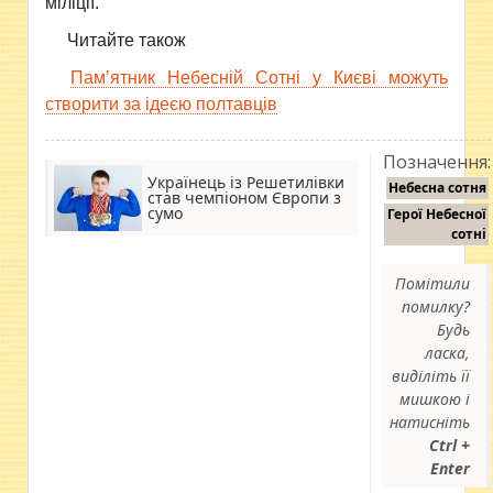
міліції.
Читайте також
Пам’ятник Небесній Сотні у Києві можуть
створити за ідеєю полтавців
Позначення:
Українець із Решетилівки
Небесна сотня
став чемпіоном Європи з
сумо
Герої Небесної
сотні
Помітили
помилку?
Будь
ласка,
виділіть її
мишкою і
натисніть
Ctrl +
Enter