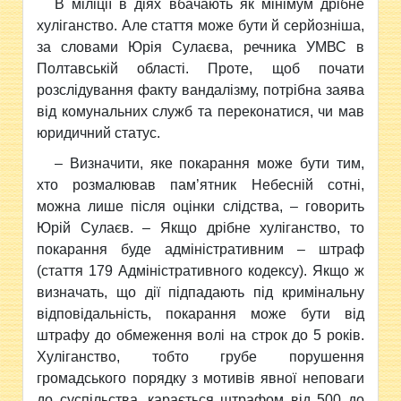
В міліції в діях вбачають як мінімум дрібне
хуліганство. Але стаття може бути й серйозніша,
за словами Юрія Сулаєва, речника УМВС в
Полтавській області. Проте, щоб почати
розслідування факту вандалізму, потрібна заява
від комунальних служб та переконатися, чи мав
юридичний статус.
– Визначити, яке покарання може бути тим,
хто розмалював пам’ятник Небесній сотні,
можна лише після оцінки слідства, – говорить
Юрій Сулаєв. – Якщо дрібне хуліганство, то
покарання буде адміністративним – штраф
(стаття 179 Адміністративного кодексу). Якщо ж
визначать, що дії підпадають під кримінальну
відповідальність, покарання може бути від
штрафу до
обмеження волі на строк до 5 років.
Хуліганство, тобто грубе порушення
громадського порядку з мотивів явної неповаги
до суспільства,
карається штрафом від 500 до