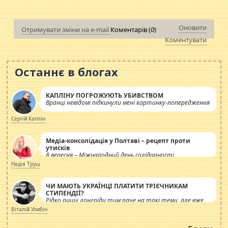
Оновити
Отримувати зміни на e-mail
Коментарів (
0
)
Коментувати
Останнє в блогах
КАПЛІНУ ПОГРОЖУЮТЬ УБИВСТВОМ
Вранці невідомі підкинули мені картинку-попередження
Сергій Каплін
Медіа-консолідація у Полтаві – рецепт проти
утисків
8 вересня – Міжнародний день солідарності
журналістів.
Надія Труш
ЧИ МАЮТЬ УКРАЇНЦІ ПЛАТИТИ ТРІЄЧНИКАМ
СТИПЕНДІЇ?
Рідко пишу лонгріди тим паче на такі теми, але вже
просто дістало! Обурюють сьогоднішні інсенуації
Віталій Улибін
навколо стипендіального питання. Штучно
роздувається ще одна соціальна катастрофа.