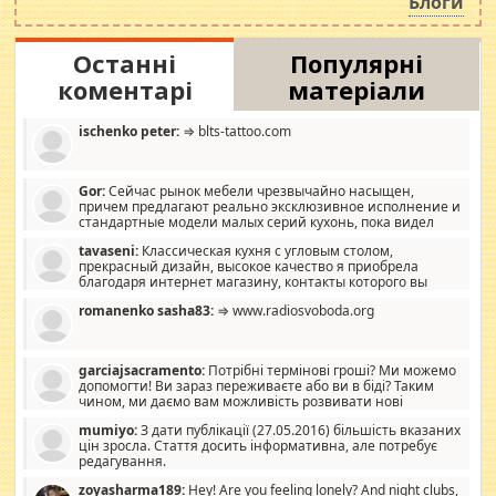
Блоги
Останні
Популярні
коментарі
матеріали
ischenko peter:
⇒ blts-tattoo.com
Gor:
Сейчас рынок мебели чрезвычайно насыщен,
причем предлагают реально эксклюзивное исполнение и
стандартные модели малых серий кухонь, пока видел
отличную кухонную мебель по дизайну, мало походит на
tavaseni:
Классическая кухня с угловым столом,
стандартные формы, в MebelOk, креативненько и что главное -
прекрасный дизайн, высокое качество я приобрела
со вкусом все в порядке, без ненужных наворотов удорожающих
благодаря интернет магазину, контакты которого вы
мебель, а это не последний фактор.
можете просмотреть https://mwood.com.ua.
romanenko sasha83:
⇒ www.radiosvoboda.org
garciajsacramento:
Потрібні термінові гроші? Ми можемо
допомогти! Ви зараз переживаєте або ви в біді? Таким
чином, ми даємо вам можливість розвивати нові
розробки. Як багата людина, я почуваю себе зобов'язаним
mumiyo:
З дати публікації (27.05.2016) більшість вказаних
допомагати людям, які намагаються дати їм шанс. Кожен
цін зросла. Стаття досить інформативна, але потребує
заслуговує на другий шанс, і, оскільки влада не зможе, вони
редагування.
повинні приймати від інших. Для нас нема багато суми, і зрілість
ми визначаємо за взаємною згодою. Ні сюрпризів, ні додаткових
zoyasharma189:
Hey! Are you feeling lonely? And night clubs,
витрат, а тільки узгоджених сум і нічого іншого. Не чекайте і не