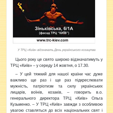
У ТРЦ «Київ» відзначать День українського козацтва
Цього року це свято широко відзначатимуть у
ТРЦ «Київ» –
у середу 14 жовтня, о 17.30.
– У цей тяжкий для нашої країни час дуже
важливо ще раз і ще раз підкреслювати
мужність, патріотизм та силу українських
лицарів, воїнів, козаків, – говорить в.о.
генерального директора ТРЦ «Київ» Ольга
Кузьменко. – У ТРЦ «Київ» завжди з особливою
увагою ставляться до всіх національних свят і