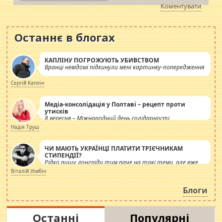
Коментувати
Останнє в блогах
КАПЛІНУ ПОГРОЖУЮТЬ УБИВСТВОМ
Вранці невідомі підкинули мені картинку-попередження
Сергій Каплін
Медіа-консолідація у Полтаві – рецепт проти
утисків
8 вересня – Міжнародний день солідарності
журналістів.
Надія Труш
ЧИ МАЮТЬ УКРАЇНЦІ ПЛАТИТИ ТРІЄЧНИКАМ
СТИПЕНДІЇ?
Рідко пишу лонгріди тим паче на такі теми, але вже
просто дістало! Обурюють сьогоднішні інсенуації
Віталій Улибін
навколо стипендіального питання. Штучно
роздувається ще одна соціальна катастрофа.
Блоги
Останні
Популярні