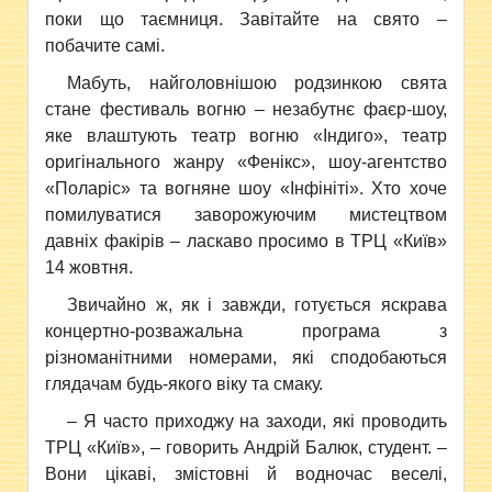
поки що таємниця. Завітайте на свято –
побачите самі.
Мабуть, найголовнішою родзинкою свята
стане фестиваль вогню – незабутнє фаєр-шоу,
яке влаштують театр вогню «Індиго», театр
оригінального жанру «Фенікс», шоу-агентство
«Поларіс» та вогняне шоу «Інфініті». Хто хоче
помилуватися заворожуючим мистецтвом
давніх факірів – ласкаво просимо в ТРЦ «Київ»
14 жовтня.
Звичайно ж, як і завжди, готується яскрава
концертно-розважальна програма з
різноманітними номерами, які сподобаються
глядачам будь-якого віку та смаку.
– Я часто приходжу на заходи, які проводить
ТРЦ «Київ», – говорить Андрій Балюк, студент. –
Вони цікаві, змістовні й водночас веселі,