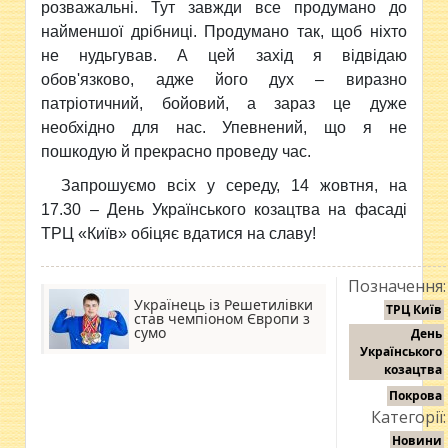
розважальні. Тут завжди все продумано до
найменшої дрібниці. Продумано так, щоб ніхто
не нудьгував. А цей захід я відвідаю
обов'язково, адже його дух – виразно
патріотичний, бойовий, а зараз це дуже
необхідно для нас. Упевнений, що я не
пошкодую й прекрасно проведу час.
Запрошуємо всіх у середу, 14 жовтня, на
17.30 – День Українського козацтва на фасаді
ТРЦ «Київ» обіцяє вдатися на славу!
Позначення:
Українець із Решетилівки
ТРЦ Київ
став чемпіоном Європи з
сумо
День
Українського
козацтва
Покрова
Категорії:
Новини