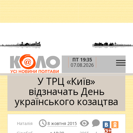
ПТ 19:35
»
»
Головна
Новини
У ТРЦ «Київ» відзначать
07.08.2026
День українського козацтва
У ТРЦ «Київ»
відзначать День
українського козацтва
Наталія
8 жовтня 2015