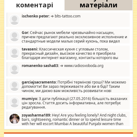
коментарі
матеріали
ischenko peter:
⇒ blts-tattoo.com
Gor:
Сейчас рынок мебели чрезвычайно насыщен,
причем предлагают реально эксклюзивное исполнение и
стандартные модели малых серий кухонь, пока видел
отличную кухонную мебель по дизайну, мало походит на
tavaseni:
Классическая кухня с угловым столом,
стандартные формы, в MebelOk, креативненько и что главное -
прекрасный дизайн, высокое качество я приобрела
со вкусом все в порядке, без ненужных наворотов удорожающих
благодаря интернет магазину, контакты которого вы
мебель, а это не последний фактор.
можете просмотреть https://mwood.com.ua.
romanenko sasha83:
⇒ www.radiosvoboda.org
garciajsacramento:
Потрібні термінові гроші? Ми можемо
допомогти! Ви зараз переживаєте або ви в біді? Таким
чином, ми даємо вам можливість розвивати нові
розробки. Як багата людина, я почуваю себе зобов'язаним
mumiyo:
З дати публікації (27.05.2016) більшість вказаних
допомагати людям, які намагаються дати їм шанс. Кожен
цін зросла. Стаття досить інформативна, але потребує
заслуговує на другий шанс, і, оскільки влада не зможе, вони
редагування.
повинні приймати від інших. Для нас нема багато суми, і зрілість
ми визначаємо за взаємною згодою. Ні сюрпризів, ні додаткових
zoyasharma189:
Hey! Are you feeling lonely? And night clubs,
витрат, а тільки узгоджених сум і нічого іншого. Не чекайте і не
bars, sightseeing, romantic dinner or to spend leisure time
коментуйте цей пост. Введіть суму, яку ви хочете подати, і ми
with her will escort Mumbai A beautiful Punjabi women than
зв'яжемося з вами з усіма варіантами. зв'яжіться з нами
sexy escort companion in arms that you guys feel like 5 star luxury
сьогодні на garciajsacramento@gmail.com Вам потрібні термінові
hotel had to spend the night in their search for loved solitaire free
гроші? Ми можемо допомогти!
maintenance stops in Mumbai. Here we offer fair and very attractive