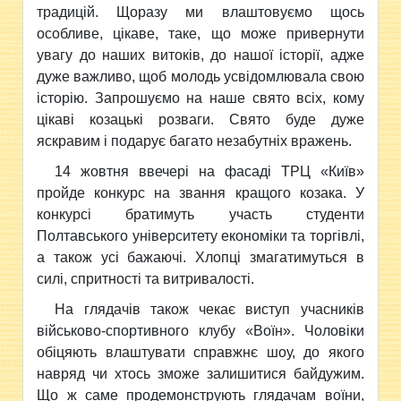
традицій. Щоразу ми влаштовуємо щось
особливе, цікаве, таке, що може привернути
увагу до наших витоків, до нашої історії, адже
дуже важливо, щоб молодь усвідомлювала свою
історію. Запрошуємо на наше свято всіх, кому
цікаві козацькі розваги. Свято буде дуже
яскравим і подарує багато незабутніх вражень.
14 жовтня ввечері на фасаді ТРЦ «Київ»
пройде конкурс на звання кращого козака. У
конкурсі братимуть участь студенти
Полтавського університету економіки та торгівлі,
а також усі бажаючі. Хлопці змагатимуться в
силі, спритності та витривалості.
На глядачів також чекає виступ учасників
військово-спортивного клубу «Воїн». Чоловіки
обіцяють влаштувати справжнє шоу, до якого
навряд чи хтось зможе залишитися байдужим.
Що ж саме продемонструють глядачам воїни,