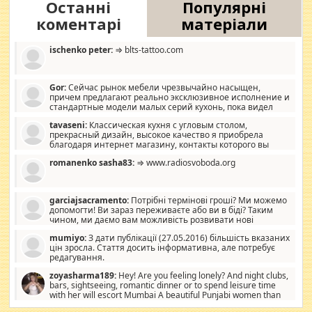
Останні
Популярні
коментарі
матеріали
ischenko peter:
⇒ blts-tattoo.com
Gor:
Сейчас рынок мебели чрезвычайно насыщен,
причем предлагают реально эксклюзивное исполнение и
стандартные модели малых серий кухонь, пока видел
отличную кухонную мебель по дизайну, мало походит на
tavaseni:
Классическая кухня с угловым столом,
стандартные формы, в MebelOk, креативненько и что главное -
прекрасный дизайн, высокое качество я приобрела
со вкусом все в порядке, без ненужных наворотов удорожающих
благодаря интернет магазину, контакты которого вы
мебель, а это не последний фактор.
можете просмотреть https://mwood.com.ua.
romanenko sasha83:
⇒ www.radiosvoboda.org
garciajsacramento:
Потрібні термінові гроші? Ми можемо
допомогти! Ви зараз переживаєте або ви в біді? Таким
чином, ми даємо вам можливість розвивати нові
розробки. Як багата людина, я почуваю себе зобов'язаним
mumiyo:
З дати публікації (27.05.2016) більшість вказаних
допомагати людям, які намагаються дати їм шанс. Кожен
цін зросла. Стаття досить інформативна, але потребує
заслуговує на другий шанс, і, оскільки влада не зможе, вони
редагування.
повинні приймати від інших. Для нас нема багато суми, і зрілість
ми визначаємо за взаємною згодою. Ні сюрпризів, ні додаткових
zoyasharma189:
Hey! Are you feeling lonely? And night clubs,
витрат, а тільки узгоджених сум і нічого іншого. Не чекайте і не
bars, sightseeing, romantic dinner or to spend leisure time
коментуйте цей пост. Введіть суму, яку ви хочете подати, і ми
with her will escort Mumbai A beautiful Punjabi women than
зв'яжемося з вами з усіма варіантами. зв'яжіться з нами
sexy escort companion in arms that you guys feel like 5 star luxury
сьогодні на garciajsacramento@gmail.com Вам потрібні термінові