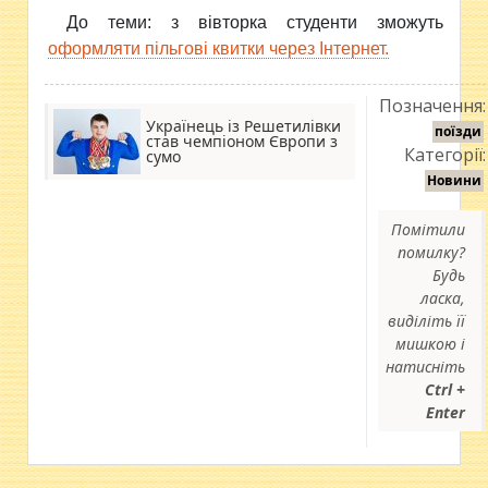
До теми: з вівторка студенти зможуть
оформляти пільгові квитки через Інтернет.
Позначення:
Українець із Решетилівки
поїзди
став чемпіоном Європи з
Категорії:
сумо
Новини
Помітили
помилку?
Будь
ласка,
виділіть її
мишкою і
натисніть
Ctrl +
Enter