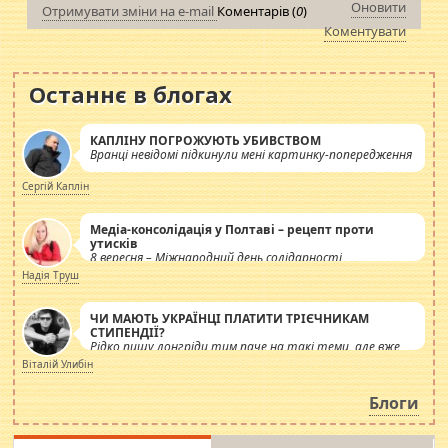
Оновити
Отримувати зміни на e-mail
Коментарів (
0
)
Коментувати
Останнє в блогах
КАПЛІНУ ПОГРОЖУЮТЬ УБИВСТВОМ
Вранці невідомі підкинули мені картинку-попередження
Сергій Каплін
Медіа-консолідація у Полтаві – рецепт проти
утисків
8 вересня – Міжнародний день солідарності
журналістів.
Надія Труш
ЧИ МАЮТЬ УКРАЇНЦІ ПЛАТИТИ ТРІЄЧНИКАМ
СТИПЕНДІЇ?
Рідко пишу лонгріди тим паче на такі теми, але вже
просто дістало! Обурюють сьогоднішні інсенуації
Віталій Улибін
навколо стипендіального питання. Штучно
роздувається ще одна соціальна катастрофа.
Блоги