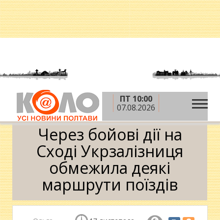
ПТ 10:00
»
»
Головна
Новини
Через бойові дії на Сході
07.08.2026
Укрзалізниця обмежила деякі маршрути поїздів
Через бойові дії на
Сході Укрзалізниця
обмежила деякі
маршрути поїздів