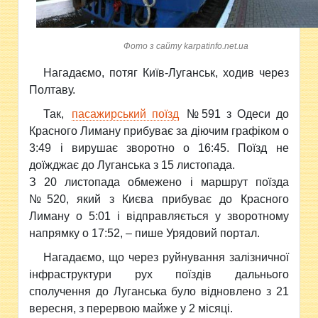
Фото з сайту karpatinfo.net.ua
Нагадаємо, потяг Київ-Луганськ, ходив через
Полтаву.
Так,
пасажирський поїзд
№591 з Одеси до
Красного Лиману прибуває за діючим графіком о
3:49 і вирушає зворотно о 16:45. Поїзд не
доїжджає до Луганська з 15 листопада.
З 20 листопада обмежено і маршрут поїзда
№520, який з Києва прибуває до Красного
Лиману о 5:01 і відправляється у зворотному
напрямку о 17:52, – пише Урядовий портал.
Нагадаємо, що через руйнування залізничної
інфраструктури рух поїздів дальнього
сполучення до Луганська було відновлено з 21
вересня, з перервою майже у 2 місяці.