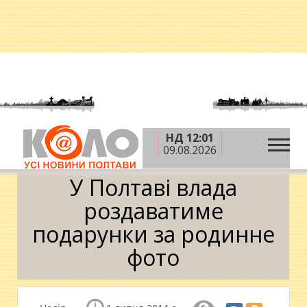
НД 12:01
»
»
Головна
Новини
У Полтаві влада
09.08.2026
роздаватиме подарунки за родинне фото
У Полтаві влада
роздаватиме
подарунки за родинне
фото