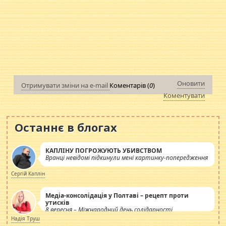
Оновити
Отримувати зміни на e-mail
Коментарів (
0
)
Коментувати
Останнє в блогах
КАПЛІНУ ПОГРОЖУЮТЬ УБИВСТВОМ
Вранці невідомі підкинули мені картинку-попередження
Сергій Каплін
Медіа-консолідація у Полтаві – рецепт проти
утисків
8 вересня – Міжнародний день солідарності
журналістів.
Надія Труш