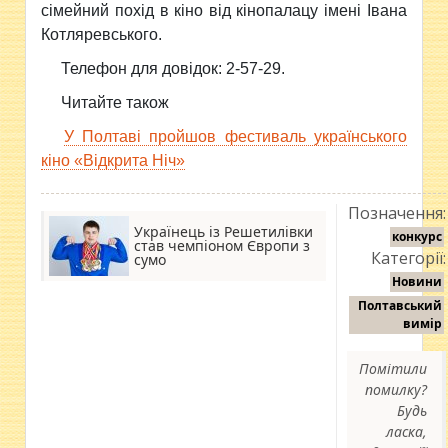
сімейний похід в кіно від кінопалацу імені Івана
Котляревського.
Телефон для довідок: 2-57-29.
Читайте також
У Полтаві пройшов фестиваль українського
кіно «Відкрита Ніч»
Позначення:
Українець із Решетилівки
конкурс
став чемпіоном Європи з
Категорії:
сумо
Новини
Полтавський
вимір
Помітили
помилку?
Будь
ласка,