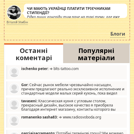
ЧИ МАЮТЬ УКРАЇНЦІ ПЛАТИТИ ТРІЄЧНИКАМ
СТИПЕНДІЇ?
Рідко пишу лонгріди тим паче на такі теми, але вже
просто дістало! Обурюють сьогоднішні інсенуації
Віталій Улибін
навколо стипендіального питання. Штучно
роздувається ще одна соціальна катастрофа.
Блоги
Останні
Популярні
коментарі
матеріали
ischenko peter:
⇒ blts-tattoo.com
Gor:
Сейчас рынок мебели чрезвычайно насыщен,
причем предлагают реально эксклюзивное исполнение и
стандартные модели малых серий кухонь, пока видел
отличную кухонную мебель по дизайну, мало походит на
tavaseni:
Классическая кухня с угловым столом,
стандартные формы, в MebelOk, креативненько и что главное -
прекрасный дизайн, высокое качество я приобрела
со вкусом все в порядке, без ненужных наворотов удорожающих
благодаря интернет магазину, контакты которого вы
мебель, а это не последний фактор.
можете просмотреть https://mwood.com.ua.
romanenko sasha83:
⇒ www.radiosvoboda.org
garciajsacramento:
Потрібні термінові гроші? Ми можемо