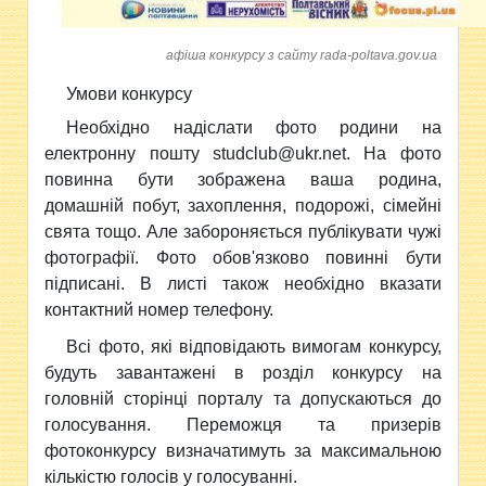
афіша конкурсу з сайту rada-poltava.gov.ua
Умови конкурсу
Необхідно надіслати фото родини на
електронну пошту studclub@ukr.net. На фото
повинна бути зображена ваша родина,
домашній побут, захоплення, подорожі, сімейні
свята тощо. Але з
абороняється публікувати чужі
фотографії.
Фото обов'язково повинні бути
підписані. В листі також необхідно вказати
контактний номер телефону.
Всі фото, які відповідають вимогам конкурсу,
будуть завантажені в розділ конкурсу на
головній сторінці порталу та допускаються до
голосування. Переможця та призерів
фотоконкурсу визначатимуть за максимальною
кількістю голосів у голосуванні.