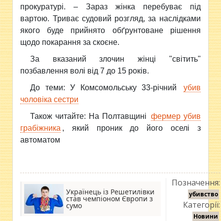
прокуратурі. – Зараз жінка перебуває під
вартою. Триває судовий розгляд, за наслідками
якого буде прийнято обґрунтоване рішення
щодо покарання за скоєне.
За вказаний злочин жінці "світить"
позбавлення волі від 7 до 15 років.
До теми: У Комсомольську 33-річний
убив
чоловіка сестри
Також читайте: На Полтавщині
фермер убив
грабіжника
, який проник до його оселі з
автоматом
Позначення:
Українець із Решетилівки
убивство
став чемпіоном Європи з
Категорії:
сумо
Новини