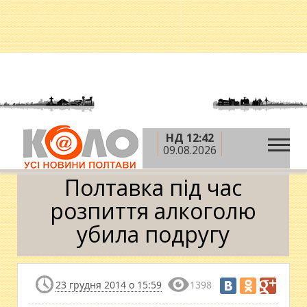
НД 12:42
»
»
Головна
Новини
Полтавка під час розпиття
09.08.2026
алкоголю убила подругу
Полтавка під час
розпиття алкоголю
убила подругу
23 грудня 2014 о 15:59
1398