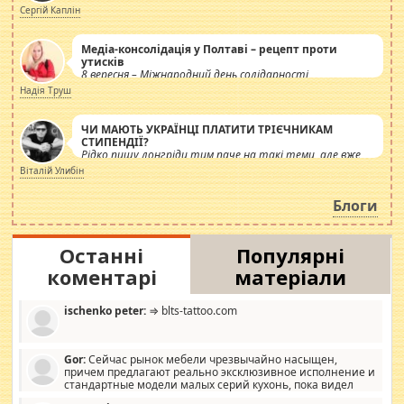
Сергій Каплін
Медіа-консолідація у Полтаві – рецепт проти
утисків
8 вересня – Міжнародний день солідарності
журналістів.
Надія Труш
ЧИ МАЮТЬ УКРАЇНЦІ ПЛАТИТИ ТРІЄЧНИКАМ
СТИПЕНДІЇ?
Рідко пишу лонгріди тим паче на такі теми, але вже
просто дістало! Обурюють сьогоднішні інсенуації
Віталій Улибін
навколо стипендіального питання. Штучно
роздувається ще одна соціальна катастрофа.
Блоги
Останні
Популярні
коментарі
матеріали
ischenko peter:
⇒ blts-tattoo.com
Gor:
Сейчас рынок мебели чрезвычайно насыщен,
причем предлагают реально эксклюзивное исполнение и
стандартные модели малых серий кухонь, пока видел
отличную кухонную мебель по дизайну, мало походит на