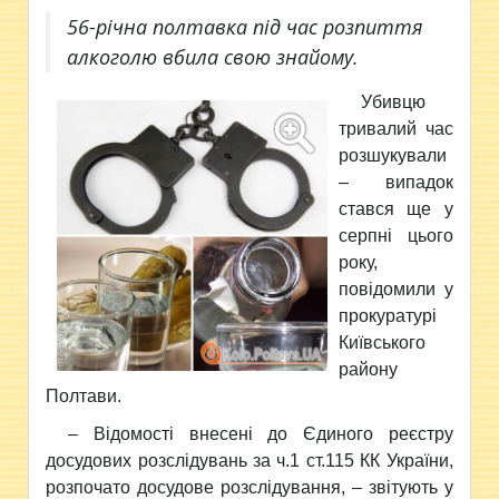
56-річна полтавка під час розпиття
алкоголю вбила свою знайому.
Убивцю
тривалий час
розшукували
– випадок
стався ще у
серпні цього
року,
повідомили у
прокуратурі
Київського
району
Полтави.
– Відомості внесені до Єдиного реєстру
досудових розслідувань за ч.1 ст.115 КК України,
розпочато досудове розслідування, – звітують у