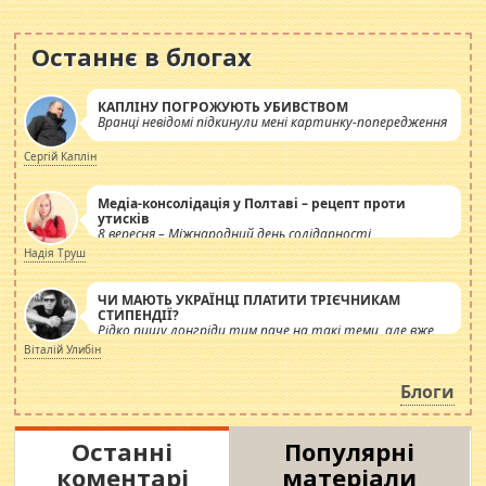
Останнє в блогах
КАПЛІНУ ПОГРОЖУЮТЬ УБИВСТВОМ
Вранці невідомі підкинули мені картинку-попередження
Сергій Каплін
Медіа-консолідація у Полтаві – рецепт проти
утисків
8 вересня – Міжнародний день солідарності
журналістів.
Надія Труш
ЧИ МАЮТЬ УКРАЇНЦІ ПЛАТИТИ ТРІЄЧНИКАМ
СТИПЕНДІЇ?
Рідко пишу лонгріди тим паче на такі теми, але вже
просто дістало! Обурюють сьогоднішні інсенуації
Віталій Улибін
навколо стипендіального питання. Штучно
роздувається ще одна соціальна катастрофа.
Блоги
Останні
Популярні
коментарі
матеріали