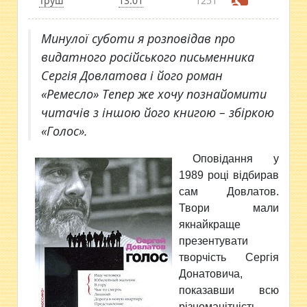
Труш
13:01
1251
Минулої суботи я розповідав про
видатного російського письменника
Сергія Довлатова і його роман
«Ремесло» Тепер же хочу познайомити
читачів з іншою його книгою – збіркою
«Голос».
Оповідання у
1989 році відбирав
сам Довлатов.
Твори мали
якнайкраще
презентувати
творчість Сергія
Донатовича,
показавши всю
різноманітність