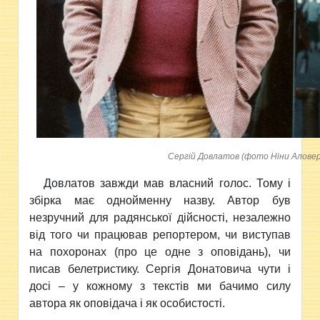
Сергій Довлатов (фото Ніни Алове
Довлатов завжди мав власний голос. Тому і
збірка має однойменну назву. Автор був
незручний для радянської дійсності, незалежно
від того чи працював репортером, чи виступав
на похоронах (про це одне з оповідань), чи
писав белетристику. Сергія Донатовича чути і
досі – у кожному з текстів ми бачимо силу
автора як оповідача і як особистості.