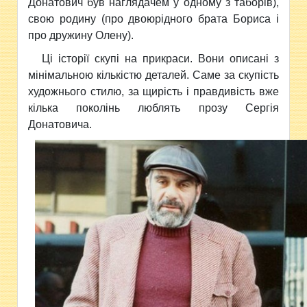
Донатович був наглядачем у одному з таборів),
свою родину (про двоюрідного брата Бориса і
про дружину Олену).
Ці історії скупі на прикраси. Вони описані з
мінімальною кількістю деталей. Саме за скупість
художнього стилю, за щирість і правдивість вже
кілька поколінь люблять прозу Сергія
Донатовича.