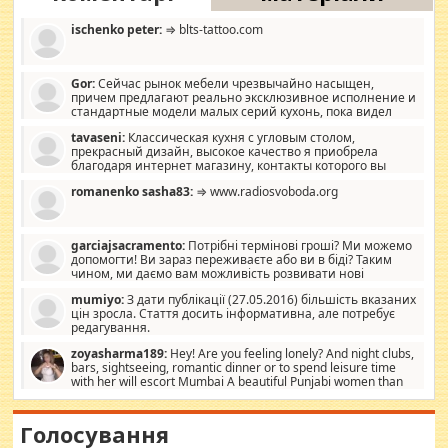
ischenko peter:
⇒ blts-tattoo.com
Gor:
Сейчас рынок мебели чрезвычайно насыщен,
причем предлагают реально эксклюзивное исполнение и
стандартные модели малых серий кухонь, пока видел
отличную кухонную мебель по дизайну, мало походит на
tavaseni:
Классическая кухня с угловым столом,
стандартные формы, в MebelOk, креативненько и что главное -
прекрасный дизайн, высокое качество я приобрела
со вкусом все в порядке, без ненужных наворотов удорожающих
благодаря интернет магазину, контакты которого вы
мебель, а это не последний фактор.
можете просмотреть https://mwood.com.ua.
romanenko sasha83:
⇒ www.radiosvoboda.org
garciajsacramento:
Потрібні термінові гроші? Ми можемо
допомогти! Ви зараз переживаєте або ви в біді? Таким
чином, ми даємо вам можливість розвивати нові
розробки. Як багата людина, я почуваю себе зобов'язаним
mumiyo:
З дати публікації (27.05.2016) більшість вказаних
допомагати людям, які намагаються дати їм шанс. Кожен
цін зросла. Стаття досить інформативна, але потребує
заслуговує на другий шанс, і, оскільки влада не зможе, вони
редагування.
повинні приймати від інших. Для нас нема багато суми, і зрілість
ми визначаємо за взаємною згодою. Ні сюрпризів, ні додаткових
zoyasharma189:
Hey! Are you feeling lonely? And night clubs,
витрат, а тільки узгоджених сум і нічого іншого. Не чекайте і не
bars, sightseeing, romantic dinner or to spend leisure time
коментуйте цей пост. Введіть суму, яку ви хочете подати, і ми
with her will escort Mumbai A beautiful Punjabi women than
зв'яжемося з вами з усіма варіантами. зв'яжіться з нами
sexy escort companion in arms that you guys feel like 5 star luxury
сьогодні на garciajsacramento@gmail.com Вам потрібні термінові
hotel had to spend the night in their search for loved solitaire free
гроші? Ми можемо допомогти!
maintenance stops in Mumbai. Here we offer fair and very attractive
Голосування
woman "Love Solitaire" beautiful figure and shapely body shapes.