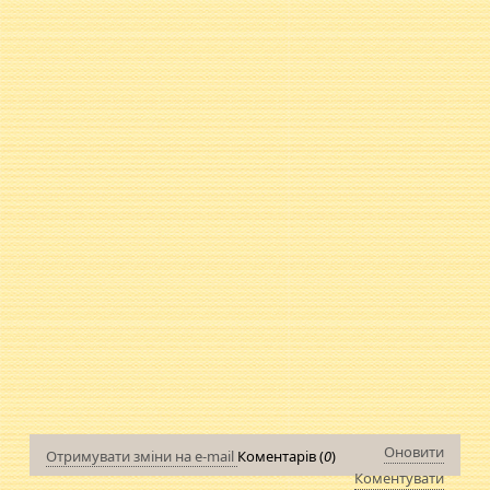
Оновити
Отримувати зміни на e-mail
Коментарів (
0
)
Коментувати