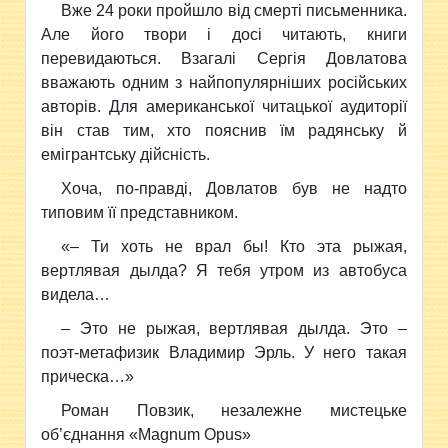
Вже 24 роки пройшло від смерті письменника.
Але його твори і досі читають, книги
перевидаються. Взагалі Сергія Довлатова
вважають одним з найпопулярніших російських
авторів. Для американської читацької аудиторії
він став тим, хто пояснив їм радянську й
емігрантську дійсність.
Хоча, по-правді, Довлатов був не надто
типовим її представником.
«– Ти хоть не врал бы! Кто эта рыжая,
вертлявая дылда? Я тебя утром из автобуса
видела…
– Это не рыжая, вертлявая дылда. Это –
поэт-метафизик Владимир Эрль. У него такая
прическа…»
Роман Повзик, незалежне мистецьке
об’єднання «Magnum Opus»