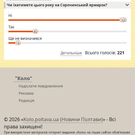
Independent escort in Mumbai, truthful, friendly and cheerful girl.
Чи їхатимете цього року на Сорочинський ярмарок?
WhatsApp via an easily can see the latest pictures of her body and the
godly. Variety is the spice of life, he believes, so always travel and
want to meet new people. Sakshi Mirchandani health and figure
Ні
conscious in order to keep yourself fit and regularly go to the health
165
club.
⇒ sakshimirchandani.com
Так
40
Ще не визначився
16
Всього голосів:
221
Детальніше
"Коло"
Надіслати повідомлення
Реклама
Редакція
© 2026 «
Kolo.poltava.ua (Новини Полтави)
» - Всі
права захищені!
При використанні матеріалів інтернет-видання «Коло» на інших сайтах обов’язкове