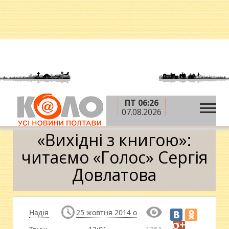
ПТ 06:26
»
»
Головна
Новини
«Вихідні з книгою»: читаємо
07.08.2026
«Голос» Сергія Довлатова
«Вихідні з книгою»:
читаємо «Голос» Сергія
Довлатова
Надія
25 жовтня 2014 о