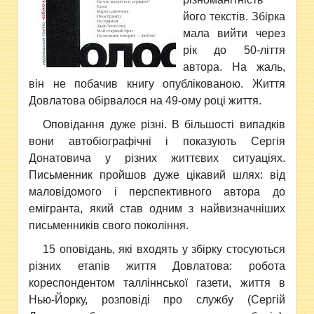
його текстів. Збірка
мала вийти через
рік до 50-ліття
автора. На жаль,
він не побачив книгу опублікованою. Життя
Довлатова обірвалося на 49-ому році життя.
Оповідання дуже різні. В більшості випадків
вони автобіографічні і показують Сергія
Донатовича у різних життєвих ситуаціях.
Письменник пройшов дуже цікавий шлях: від
маловідомого і перспективного автора до
емігранта, який став одним з найвизначніших
письменників свого покоління.
15 оповідань, які входять у збірку стосуються
різних етапів життя Довлатова: робота
кореспондентом талліннської газети, життя в
Нью-Йорку, розповіді про службу (Сергій