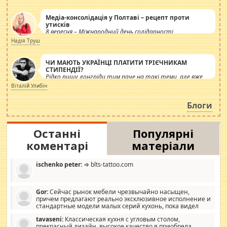
Медіа-консолідація у Полтаві – рецепт проти
утисків
8 вересня – Міжнародний день солідарності
журналістів.
Надія Труш
ЧИ МАЮТЬ УКРАЇНЦІ ПЛАТИТИ ТРІЄЧНИКАМ
СТИПЕНДІЇ?
Рідко пишу лонгріди тим паче на такі теми, але вже
просто дістало! Обурюють сьогоднішні інсенуації
Віталій Улибін
навколо стипендіального питання. Штучно
роздувається ще одна соціальна катастрофа.
Блоги
Останні
Популярні
коментарі
матеріали
ischenko peter:
⇒ blts-tattoo.com
Gor:
Сейчас рынок мебели чрезвычайно насыщен,
причем предлагают реально эксклюзивное исполнение и
стандартные модели малых серий кухонь, пока видел
отличную кухонную мебель по дизайну, мало походит на
tavaseni:
Классическая кухня с угловым столом,
стандартные формы, в MebelOk, креативненько и что главное -
прекрасный дизайн, высокое качество я приобрела