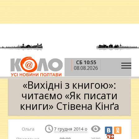
СБ 10:55
»
»
Головна
Новини
«Вихідні з книгою»: читаємо
08.08.2026
«Як писати книги» Стівена Кінґа
«Вихідні з книгою»:
читаємо «Як писати
книги» Стівена Кінґа
Ольга
7 грудня 2014 о