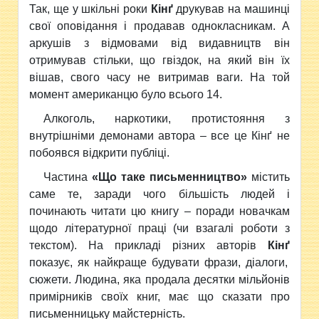
Так, ще у шкільні роки
Кінґ
друкував на машинці
свої оповідання і продавав однокласникам. А
аркушів з відмовами від видавництв він
отримував стільки, що гвіздок, на який він їх
вішав, свого часу не витримав ваги. На той
момент американцю було всього 14.
Алкоголь, наркотики, протистояння з
внутрішніми демонами автора – все це Кінґ не
побоявся відкрити публіці.
Частина
«Що таке письменництво»
містить
саме те, заради чого більшість людей і
починають читати цю книгу – поради новачкам
щодо літературної праці (чи взагалі роботи з
текстом). На прикладі різних авторів
Кінґ
показує, як найкраще будувати фрази, діалоги,
сюжети. Людина, яка продала десятки мільйонів
примірників своїх книг, має що сказати про
письменницьку майстерність.