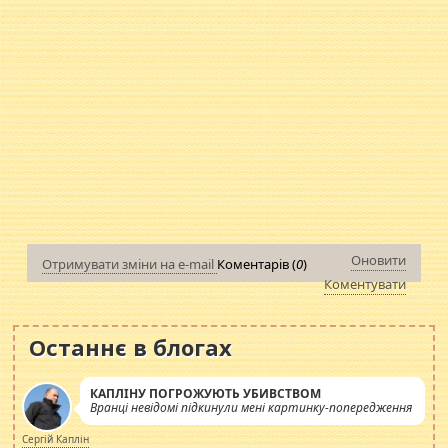
Оновити
Отримувати зміни на e-mail
Коментарів (
0
)
Коментувати
Останнє в блогах
КАПЛІНУ ПОГРОЖУЮТЬ УБИВСТВОМ
Вранці невідомі підкинули мені картинку-попередження
Сергій Каплін