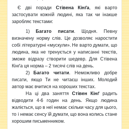
Є дві поради
Стівена Кінґа
, які варто
застосувати кожній людині, яка так чи інакше
заробляє текстами:
1)
Багато писати
. Щодня. Певну
визначену норму слів. Це дозволяє наростити
собі літературні «мускули». Не варто думати, що
людина, яка не тренується у написанні текстів,
зможе відразу створити шедевр. Для Стівена
Кінґа ця норма – 2 тисячі слів на день.
2)
Багато читати
. Неможливо добре
писати, якщо Ти не читаєш інших. Молодий
автор має вчитися на хороших текстах.
На ці два заняття
Стівен Кінґ
радить
відводити 4-6 годин на день. Якщо людина
жаліється, що в неї немає скільки часу для цього,
то і немає сенсу їй думати, що вона колись стане
хорошим письменником.