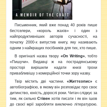
Письменник, який вже понад 40 років пише
бестселери, «король жахів» і один з
найпродуктивніших авторів сучасності, на
початку 2000-х випустив книгу, яку називають
одним з найкращих посібників для тих, хто пише.
В оригіналі назва твору
«
On
Writing
»
, тобто
«Пишучи». Видавці ж на пострадянському
просторі вирішили надати книзі трохи
привабливішу з комерційної точки зору назву.
Твір містить дві частини.
«Життєопис»
є
автобіографією, в якому він розповідає про своє
дитинство, юність, дорослі роки. Читач слідкує за
тим, як сильно
Стівен
хотів писати і як він ішов
до своєї мрії заробляти виключно літературою.