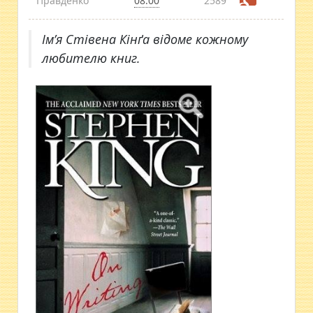
Правденко
08:00
2589
Ім’я Стівена Кінґа відоме кожному
любителю книг.