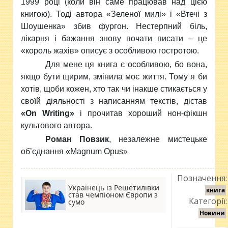
1999 році (коли він саме працював над цією
книгою). Тоді автора «Зеленої милі» і «Втечі з
Шоушенка» збив фургон. Нестерпний біль,
лікарня і бажання знову почати писати – це
«король жахів» описує з особливою гостротою.
Для мене ця книга є особливою, бо вона,
якщо бути щирим, змінила моє життя. Тому я би
хотів, щоби кожен, хто так чи інакше стикається у
своїй діяльності з написанням текстів, дістав
«
On
Writing
»
і прочитав хороший нон-фікшн
культового автора.
Роман Повзик
, незалежне мистецьке
об’єднання «
Magnum
Opus
»
Позначення:
Українець із Решетилівки
книга
став чемпіоном Європи з
Категорії:
сумо
Новини