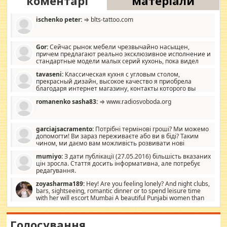
коментарі
матеріали
ischenko peter:
⇒ blts-tattoo.com
Gor:
Сейчас рынок мебели чрезвычайно насыщен,
причем предлагают реально эксклюзивное исполнение и
стандартные модели малых серий кухонь, пока видел
отличную кухонную мебель по дизайну, мало походит на
tavaseni:
Классическая кухня с угловым столом,
стандартные формы, в MebelOk, креативненько и что главное -
прекрасный дизайн, высокое качество я приобрела
со вкусом все в порядке, без ненужных наворотов удорожающих
благодаря интернет магазину, контакты которого вы
мебель, а это не последний фактор.
можете просмотреть https://mwood.com.ua.
romanenko sasha83:
⇒ www.radiosvoboda.org
garciajsacramento:
Потрібні термінові гроші? Ми можемо
допомогти! Ви зараз переживаєте або ви в біді? Таким
чином, ми даємо вам можливість розвивати нові
розробки. Як багата людина, я почуваю себе зобов'язаним
mumiyo:
З дати публікації (27.05.2016) більшість вказаних
допомагати людям, які намагаються дати їм шанс. Кожен
цін зросла. Стаття досить інформативна, але потребує
заслуговує на другий шанс, і, оскільки влада не зможе, вони
редагування.
повинні приймати від інших. Для нас нема багато суми, і зрілість
ми визначаємо за взаємною згодою. Ні сюрпризів, ні додаткових
zoyasharma189:
Hey! Are you feeling lonely? And night clubs,
витрат, а тільки узгоджених сум і нічого іншого. Не чекайте і не
bars, sightseeing, romantic dinner or to spend leisure time
коментуйте цей пост. Введіть суму, яку ви хочете подати, і ми
with her will escort Mumbai A beautiful Punjabi women than
зв'яжемося з вами з усіма варіантами. зв'яжіться з нами
sexy escort companion in arms that you guys feel like 5 star luxury
сьогодні на garciajsacramento@gmail.com Вам потрібні термінові
hotel had to spend the night in their search for loved solitaire free
гроші? Ми можемо допомогти!
maintenance stops in Mumbai. Here we offer fair and very attractive
Голосування
woman "Love Solitaire" beautiful figure and shapely body shapes.