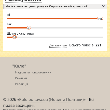
Independent escort in Mumbai, truthful, friendly and cheerful girl.
Чи їхатимете цього року на Сорочинський ярмарок?
WhatsApp via an easily can see the latest pictures of her body and the
godly. Variety is the spice of life, he believes, so always travel and
want to meet new people. Sakshi Mirchandani health and figure
Ні
conscious in order to keep yourself fit and regularly go to the health
165
club.
⇒ sakshimirchandani.com
Так
40
Ще не визначився
16
Всього голосів:
221
Детальніше
"Коло"
Надіслати повідомлення
Реклама
Редакція
© 2026 «
Kolo.poltava.ua (Новини Полтави)
» - Всі
права захищені!