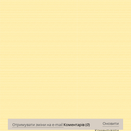
Оновити
Отримувати зміни на e-mail
Коментарів (
0
)
Коментувати