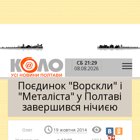
СБ 21:29
»
»
Головна
Новини
Поєдинок "Ворскли" і
08.08.2026
"Металіста" у Полтаві завершився нічиєю
Поєдинок "Ворскли" і
"Металіста" у Полтаві
завершився нічиєю
Олег
19 жовтня 2014