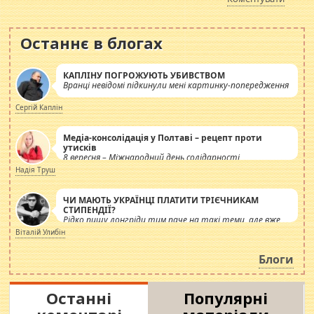
Останнє в блогах
КАПЛІНУ ПОГРОЖУЮТЬ УБИВСТВОМ
Вранці невідомі підкинули мені картинку-попередження
Сергій Каплін
Медіа-консолідація у Полтаві – рецепт проти
утисків
8 вересня – Міжнародний день солідарності
журналістів.
Надія Труш
ЧИ МАЮТЬ УКРАЇНЦІ ПЛАТИТИ ТРІЄЧНИКАМ
СТИПЕНДІЇ?
Рідко пишу лонгріди тим паче на такі теми, але вже
просто дістало! Обурюють сьогоднішні інсенуації
Віталій Улибін
навколо стипендіального питання. Штучно
роздувається ще одна соціальна катастрофа.
Блоги
Останні
Популярні