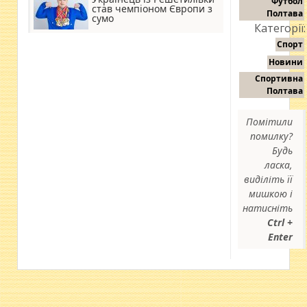
Футбол
став чемпіоном Європи з
Полтава
сумо
Категорії:
Спорт
Новини
Спортивна
Полтава
Помітили
помилку?
Будь
ласка,
виділіть її
мишкою і
натисніть
Ctrl +
Enter