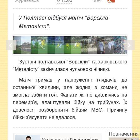
Журавльов
о 12:00
1894
У Полтаві відбуся матч "Ворскла-
Металіст".
Зустріч полтавської "Ворскли" та харківського
"Металісту" закінчилася нульовою нічиєю.
Матч тримав у напруженні глядачів до
останньої хвилини, але жодна з команд не
змогла забити гол. Фанати ж, не дивлячись на
перемир'я, влаштували бійку на трибунах. Їх
довелося розбороняти бійцям МВС. Причину
бійки з'ясувати не вдалося.
Позначення:
Українець із Решетилівки