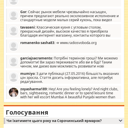
Gor:
Сейчас рынок мебели чрезвычайно насыщен,
причем предлагают реально эксклюзивное исполнение и
стандартные модели малых серий кухонь, пока видел
отличную кухонную мебель по дизайну, мало походит на
tavaseni:
Классическая кухня с угловым столом,
стандартные формы, в MebelOk, креативненько и что главное -
прекрасный дизайн, высокое качество я приобрела
со вкусом все в порядке, без ненужных наворотов удорожающих
благодаря интернет магазину, контакты которого вы
мебель, а это не последний фактор.
можете просмотреть https://mwood.com.ua.
romanenko sasha83:
⇒ www.radiosvoboda.org
garciajsacramento:
Потрібні термінові гроші? Ми можемо
допомогти! Ви зараз переживаєте або ви в біді? Таким
чином, ми даємо вам можливість розвивати нові
розробки. Як багата людина, я почуваю себе зобов'язаним
mumiyo:
З дати публікації (27.05.2016) більшість вказаних
допомагати людям, які намагаються дати їм шанс. Кожен
цін зросла. Стаття досить інформативна, але потребує
заслуговує на другий шанс, і, оскільки влада не зможе, вони
редагування.
повинні приймати від інших. Для нас нема багато суми, і зрілість
ми визначаємо за взаємною згодою. Ні сюрпризів, ні додаткових
zoyasharma189:
Hey! Are you feeling lonely? And night clubs,
витрат, а тільки узгоджених сум і нічого іншого. Не чекайте і не
bars, sightseeing, romantic dinner or to spend leisure time
коментуйте цей пост. Введіть суму, яку ви хочете подати, і ми
with her will escort Mumbai A beautiful Punjabi women than
зв'яжемося з вами з усіма варіантами. зв'яжіться з нами
sexy escort companion in arms that you guys feel like 5 star luxury
сьогодні на garciajsacramento@gmail.com Вам потрібні термінові
hotel had to spend the night in their search for loved solitaire free
гроші? Ми можемо допомогти!
maintenance stops in Mumbai. Here we offer fair and very attractive
Голосування
woman "Love Solitaire" beautiful figure and shapely body shapes.
Independent escort in Mumbai, truthful, friendly and cheerful girl.
Чи їхатимете цього року на Сорочинський ярмарок?
WhatsApp via an easily can see the latest pictures of her body and the
godly. Variety is the spice of life, he believes, so always travel and