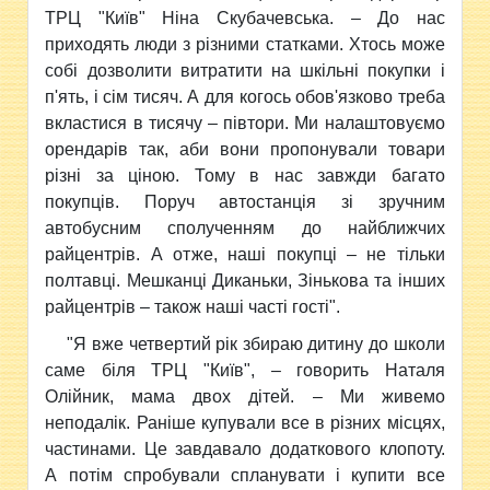
ТРЦ "Київ" Ніна Скубачевська. – До нас
приходять люди з різними статками. Хтось може
собі дозволити витратити на шкільні покупки і
п'ять, і сім тисяч. А для когось обов'язково треба
вкластися в тисячу – півтори. Ми налаштовуємо
орендарів так, аби вони пропонували товари
різні за ціною. Тому в нас завжди багато
покупців. Поруч автостанція зі зручним
автобусним сполученням до найближчих
райцентрів. А отже, наші покупці – не тільки
полтавці. Мешканці Диканьки, Зінькова та інших
райцентрів – також наші часті гості".
"Я вже четвертий рік збираю дитину до школи
саме біля ТРЦ "Київ", – говорить Наталя
Олійник, мама двох дітей. – Ми живемо
неподалік. Раніше купували все в різних місцях,
частинами. Це завдавало додаткового клопоту.
А потім спробували спланувати і купити все