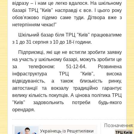
відразу – і нам це легко вдалося. На шкільному
базарі ТРЦ "Київ" насправді є все. І цього року
обов'язково підемо саме туди. Дітвора вже з
нетерпінням чекає!"
Шкільний базар біля ТРЦ "Київ" працюватиме
з 1 до 31 серпня з 10 до 18-ї години.
Підприємці, які ще не встигли зробити заявку
на участь у шкільному базарі, можуть зробити це
за телефоном: 51-12-64. Розвинена
інфраструктура ТРЦ "Київ", висока
відвідуваність, а також близькість ринку,
автостанції та вокзалу традиційно гарантує
велику кількість покупців. А цінова політика ТРЦ
"Київ" задовольнить потреби будь-якого
орендаря.
Позначення:
Українець із Решетилівки
ТРЦ Київ