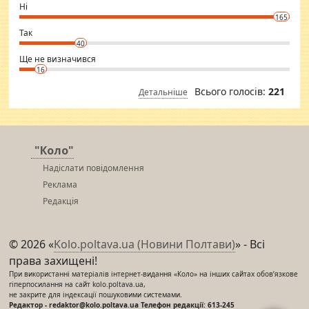
want to meet new people. Sakshi Mirchandani health and figure
Ні
conscious in order to keep yourself fit and regularly go to the health
165
club.
⇒ sakshimirchandani.com
Так
40
Ще не визначився
16
Всього голосів:
221
Детальніше
"Коло"
Надіслати повідомлення
Реклама
Редакція
© 2026 «
Kolo.poltava.ua (Новини Полтави)
» - Всі
права захищені!
При використанні матеріалів інтернет-видання «Коло» на інших сайтах обов’язкове
гіперпосилання на сайт kolo.poltava.ua,
не закрите для індексації пошуковими системами.
Редактор - redaktor@kolo.poltava.ua Телефон редакції: 613-245