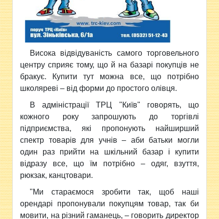
Висока відвідуваність самого торговельного
центру сприяє
тому, що й на базарі покупців не
бракує. Купити тут можна все, що потрібно
школяреві – від форми до простого олівця.
В адміністрації ТРЦ "Київ" говорять, що
кожного року запрошують до торгівлі
підприємства, які пропонують найширший
спектр товарів для учнів – аби батьки могли
один раз прийти на шкільний базар і купити
відразу все, що їм потрібно – одяг, взуття,
рюкзак, канцтовари.
"Ми стараємося зробити так, щоб наші
орендарі пропонували покупцям товар, так би
мовити, на різний гаманець, – говорить директор