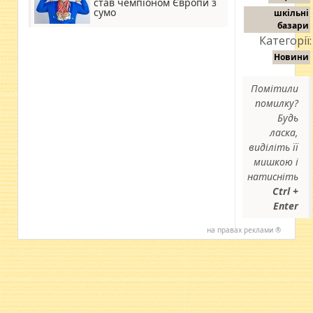
став чемпіоном Європи з
сумо
шкільні
базари
Категорії:
Новини
Помітили
помилку?
Будь
ласка,
виділіть її
мишкою і
натисніть
Ctrl +
Enter
на правах реклами ®