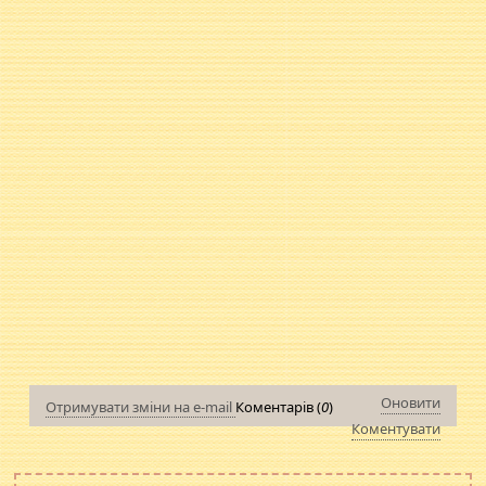
Оновити
Отримувати зміни на e-mail
Коментарів (
0
)
Коментувати