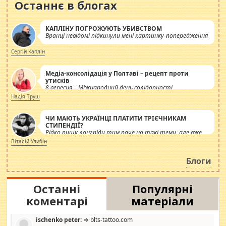
Останнє в блогах
КАПЛІНУ ПОГРОЖУЮТЬ УБИВСТВОМ
Вранці невідомі підкинули мені картинку-попередження
Сергій Каплін
Медіа-консолідація у Полтаві – рецепт проти
утисків
8 вересня – Міжнародний день солідарності
журналістів.
Надія Труш
ЧИ МАЮТЬ УКРАЇНЦІ ПЛАТИТИ ТРІЄЧНИКАМ
СТИПЕНДІЇ?
Рідко пишу лонгріди тим паче на такі теми, але вже
просто дістало! Обурюють сьогоднішні інсенуації
Віталій Улибін
навколо стипендіального питання. Штучно
роздувається ще одна соціальна катастрофа.
Блоги
Останні
Популярні
коментарі
матеріали
ischenko peter:
⇒ blts-tattoo.com