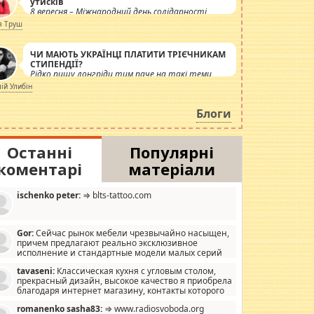
утисків
8 вересня – Міжнародний день солідарності
журналістів.
я Труш
ЧИ МАЮТЬ УКРАЇНЦІ ПЛАТИТИ ТРІЄЧНИКАМ
СТИПЕНДІЇ?
Рідко пишу лонгріди тим паче на такі теми,
але вже просто дістало! Обурюють сьогоднішні
лій Улибін
інсенуації навколо стипендіального питання.
Штучно роздувається ще одна соціальна
Блоги
катастрофа.
Останні
Популярні
коментарі
матеріали
ischenko peter:
⇒ blts-tattoo.com
Gor:
Сейчас рынок мебели чрезвычайно насыщен,
причем предлагают реально эксклюзивное
исполнение и стандартные модели малых серий
хонь, пока видел отличную кухонную мебель по
tavaseni:
Классическая кухня с угловым столом,
зайну, мало походит на стандартные формы, в MebelOk,
прекрасный дизайн, высокое качество я приобрела
еативненько и что главное - со вкусом все в порядке,
благодаря интернет магазину, контакты которого
з ненужных наворотов удорожающих мебель, а это не
 можете просмотреть https://mwood.com.ua.
следний фактор.
romanenko sasha83:
⇒ www.radiosvoboda.org