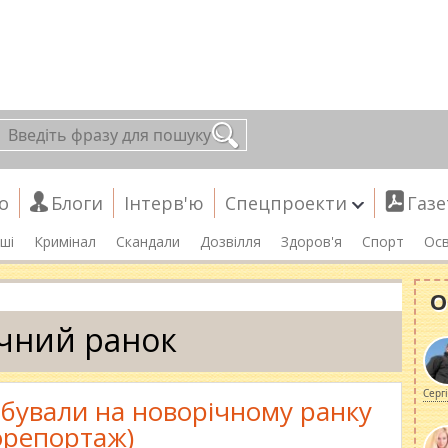
о
Блоги
Інтерв'ю
Спецпроекти
Газе
ші
Кримінал
Скандали
Дозвілля
Здоров'я
Спорт
Осв
О
чний ранок
Серг
обували на новорічному ранку
орепортаж)