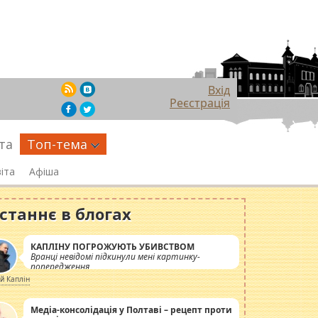
Вхід
Реєстрація
та
Топ-тема
іта
Афіша
станнє в блогах
КАПЛІНУ ПОГРОЖУЮТЬ УБИВСТВОМ
Вранці невідомі підкинули мені картинку-
попередження
ій Каплін
Медіа-консолідація у Полтаві – рецепт проти