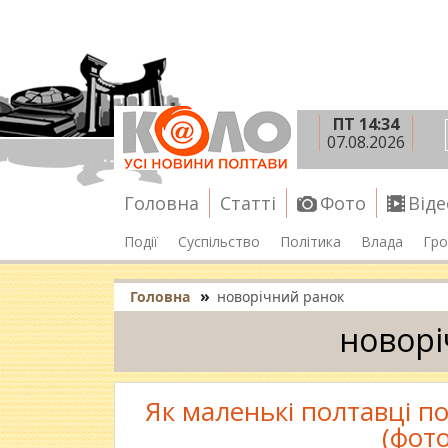
ПТ 14:34
07.08.2026
Головна
Статті
Фото
Віде
Події
Суспільство
Політика
Влада
Гро
»
Головна
новорічний ранок
новорі
Як маленькі полтавці п
(фот