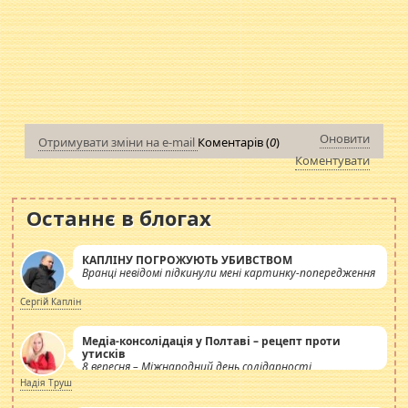
Оновити
Отримувати зміни на e-mail
Коментарів (
0
)
Коментувати
Останнє в блогах
КАПЛІНУ ПОГРОЖУЮТЬ УБИВСТВОМ
Вранці невідомі підкинули мені картинку-попередження
Сергій Каплін
Медіа-консолідація у Полтаві – рецепт проти
утисків
8 вересня – Міжнародний день солідарності
журналістів.
Надія Труш