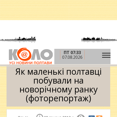
ПТ 07:33
»
»
Головна
Новини
Як маленькі полтавці
07.08.2026
побували на новорічному ранку (фоторепортаж)
Як маленькі полтавці
побували на
новорічному ранку
(фоторепортаж)