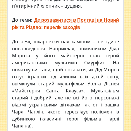
п’ятирічний хлопчик – цуценя.
До теми:
Де розважитися в Полтаві на Новий
рік та Різдво: перелік заходів
До речі, шкарпетки над каміном – не єдине
нововведення. Наприклад, помічником Діда
Мороза у його майстерні став герой
американських мультиків Смурфик. На
початку вистави, щоб показати, як Дід Мороз
готує іграшки під ялинки всіх дітей світу,
ввімкнули старий мультфільм Уолта Діснея
«Майстерня Санта Клауса». Мультфільм
старий і добрий, але не всі його персонажі
відомі українським дітлахам: як от іграшка
Чарлі Чаплін, якого переслідує полісмен із
дубинкою (класичні герої фільмів Чарлі
Чапліна).