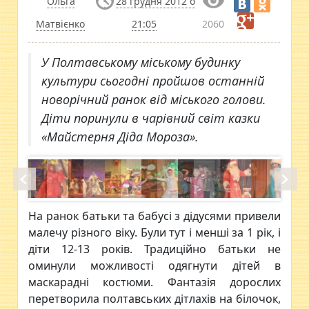
Ольга
28 грудня 2012 о
Матвієнко
21:05
2060
У Полтавському міському будинку
культури сьогодні пройшов останній
новорічний ранок від міського голови.
Діти поринули в чарівний світ казки
«Майстерня Діда Мороза».
На ранок батьки та бабусі з дідусями привели
малечу різного віку. Були тут і менші за 1 рік, і
діти 12-13 років. Традиційно батьки не
оминули можливості одягнути дітей в
маскарадні костюми. Фантазія дорослих
перетворила полтавських дітлахів на білочок,