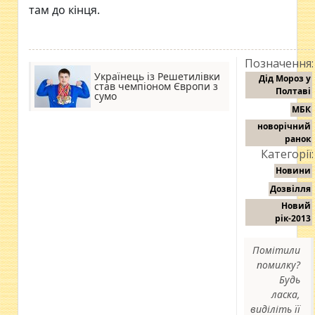
там до кінця.
Позначення:
Українець із Решетилівки
Дід Мороз у
став чемпіоном Європи з
Полтаві
сумо
МБК
новорічний
ранок
Категорії:
Новини
Дозвілля
Новий
рік-2013
Помітили
помилку?
Будь
ласка,
виділіть її