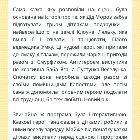
Сама казка, яку розповіли на сцені, була
основана на історії про те, як Дід Мороз забув
підготувати трьом дітлахам подарунки –
найвеселішого на землі Клоуна, Ляльку, яка
вміла б і співати, і танцювати, білого
ведмедика Умку. Ці чудові герої, які припали
до смаку дітлахам, пережили чарівні пригоди
разом зі Смурфиком. Антигероєм виступила
не класична Баба Яга, а Пустунка-Веселунка.
Спочатку вона наробила шкоди разом зі
своїми помічницями Капостями, але потім
сама ж допомогла головним героям подолати
всі труднощі, бо теж любить Новий рік.
Звичайно ж програма була інтерактивною.
Казкові герої танцювали з дітками, робили з
ними веселу зарядку. Майже від початку казки
дітлахи висипали перед сценою і простояли