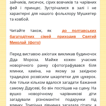
зайчиків, лисичок, сірих вовчиків та чарівних
фей і принцес. Зустрічалися в залі і не
характерні для нашого фольклору Мушкетер
та ковбой.
Читайте також, як
до полтавських
багатодітних сімей приходив Святий
Миколай (фото)
Перед виставою ажіотаж викликав будиночок
Діда Мороза. Майже кожен учасник
новорічного ранку сфотографувався біля
ялинки, каміна, на якому за західною
традицією розвісили шкарпетки для цукерок.
Але тільки кільком вдалося загадати бажання
самому Дідусеві, бо він поспішав на сцену. На
вушко новорічному чарівникові діти
загадували різноманітні подарунки під
ялинку. Трирічна дівчинка загадала гітару, а