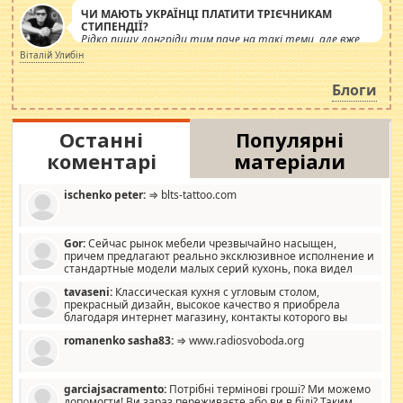
ЧИ МАЮТЬ УКРАЇНЦІ ПЛАТИТИ ТРІЄЧНИКАМ
СТИПЕНДІЇ?
Рідко пишу лонгріди тим паче на такі теми, але вже
просто дістало! Обурюють сьогоднішні інсенуації
Віталій Улибін
навколо стипендіального питання. Штучно
роздувається ще одна соціальна катастрофа.
Блоги
Останні
Популярні
коментарі
матеріали
ischenko peter:
⇒ blts-tattoo.com
Gor:
Сейчас рынок мебели чрезвычайно насыщен,
причем предлагают реально эксклюзивное исполнение и
стандартные модели малых серий кухонь, пока видел
отличную кухонную мебель по дизайну, мало походит на
tavaseni:
Классическая кухня с угловым столом,
стандартные формы, в MebelOk, креативненько и что главное -
прекрасный дизайн, высокое качество я приобрела
со вкусом все в порядке, без ненужных наворотов удорожающих
благодаря интернет магазину, контакты которого вы
мебель, а это не последний фактор.
можете просмотреть https://mwood.com.ua.
romanenko sasha83:
⇒ www.radiosvoboda.org
garciajsacramento:
Потрібні термінові гроші? Ми можемо
допомогти! Ви зараз переживаєте або ви в біді? Таким