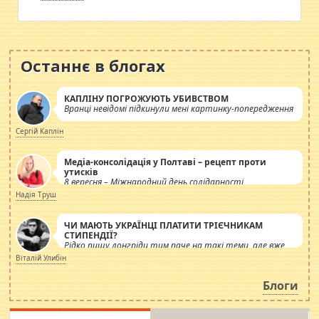
Останнє в блогах
КАПЛІНУ ПОГРОЖУЮТЬ УБИВСТВОМ
Вранці невідомі підкинули мені картинку-попередження
Сергій Каплін
Медіа-консолідація у Полтаві – рецепт проти
утисків
8 вересня – Міжнародний день солідарності
журналістів.
Надія Труш
ЧИ МАЮТЬ УКРАЇНЦІ ПЛАТИТИ ТРІЄЧНИКАМ
СТИПЕНДІЇ?
Рідко пишу лонгріди тим паче на такі теми, але вже
просто дістало! Обурюють сьогоднішні інсенуації
Віталій Улибін
навколо стипендіального питання. Штучно
роздувається ще одна соціальна катастрофа.
Блоги