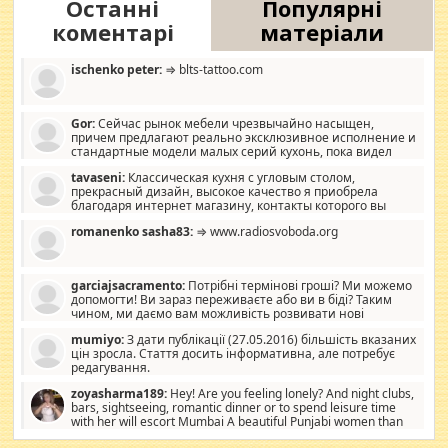
Останні
Популярні
коментарі
матеріали
ischenko peter:
⇒ blts-tattoo.com
Gor:
Сейчас рынок мебели чрезвычайно насыщен,
причем предлагают реально эксклюзивное исполнение и
стандартные модели малых серий кухонь, пока видел
отличную кухонную мебель по дизайну, мало походит на
tavaseni:
Классическая кухня с угловым столом,
стандартные формы, в MebelOk, креативненько и что главное -
прекрасный дизайн, высокое качество я приобрела
со вкусом все в порядке, без ненужных наворотов удорожающих
благодаря интернет магазину, контакты которого вы
мебель, а это не последний фактор.
можете просмотреть https://mwood.com.ua.
romanenko sasha83:
⇒ www.radiosvoboda.org
garciajsacramento:
Потрібні термінові гроші? Ми можемо
допомогти! Ви зараз переживаєте або ви в біді? Таким
чином, ми даємо вам можливість розвивати нові
розробки. Як багата людина, я почуваю себе зобов'язаним
mumiyo:
З дати публікації (27.05.2016) більшість вказаних
допомагати людям, які намагаються дати їм шанс. Кожен
цін зросла. Стаття досить інформативна, але потребує
заслуговує на другий шанс, і, оскільки влада не зможе, вони
редагування.
повинні приймати від інших. Для нас нема багато суми, і зрілість
ми визначаємо за взаємною згодою. Ні сюрпризів, ні додаткових
zoyasharma189:
Hey! Are you feeling lonely? And night clubs,
витрат, а тільки узгоджених сум і нічого іншого. Не чекайте і не
bars, sightseeing, romantic dinner or to spend leisure time
коментуйте цей пост. Введіть суму, яку ви хочете подати, і ми
with her will escort Mumbai A beautiful Punjabi women than
зв'яжемося з вами з усіма варіантами. зв'яжіться з нами
sexy escort companion in arms that you guys feel like 5 star luxury
сьогодні на garciajsacramento@gmail.com Вам потрібні термінові