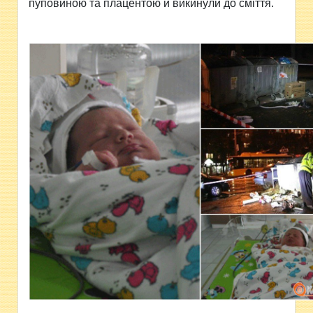
пуповиною та плацентою й викинули до сміття.