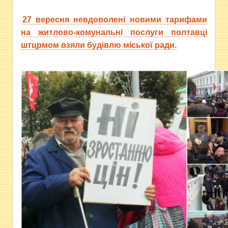
27 вересня невдоволені новими тарифами
на житлово-комунальні послуги полтавці
штцрмом взяли будівлю міської ради.