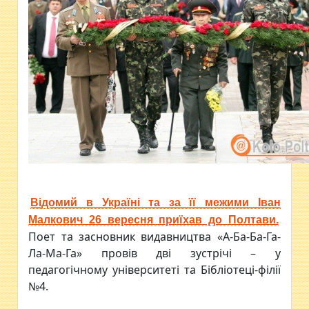
Відомий в Україні та за її межими Іван
Малкович 26 вересня приїхав до Полтави.
Поет та засновник видавництва «А-Ба-Ба-Га-
Ла-Ма-Га» провів дві зустрічі – у
педагогічному університеті та Бібліотеці-філії
№4.