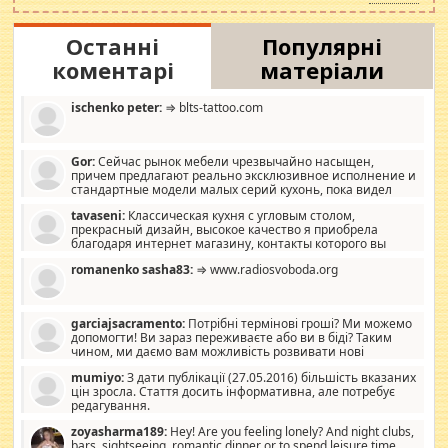
Останні
Популярні
коментарі
матеріали
ischenko peter:
⇒ blts-tattoo.com
Gor:
Сейчас рынок мебели чрезвычайно насыщен,
причем предлагают реально эксклюзивное исполнение и
стандартные модели малых серий кухонь, пока видел
отличную кухонную мебель по дизайну, мало походит на
tavaseni:
Классическая кухня с угловым столом,
стандартные формы, в MebelOk, креативненько и что главное -
прекрасный дизайн, высокое качество я приобрела
со вкусом все в порядке, без ненужных наворотов удорожающих
благодаря интернет магазину, контакты которого вы
мебель, а это не последний фактор.
можете просмотреть https://mwood.com.ua.
romanenko sasha83:
⇒ www.radiosvoboda.org
garciajsacramento:
Потрібні термінові гроші? Ми можемо
допомогти! Ви зараз переживаєте або ви в біді? Таким
чином, ми даємо вам можливість розвивати нові
розробки. Як багата людина, я почуваю себе зобов'язаним
mumiyo:
З дати публікації (27.05.2016) більшість вказаних
допомагати людям, які намагаються дати їм шанс. Кожен
цін зросла. Стаття досить інформативна, але потребує
заслуговує на другий шанс, і, оскільки влада не зможе, вони
редагування.
повинні приймати від інших. Для нас нема багато суми, і зрілість
ми визначаємо за взаємною згодою. Ні сюрпризів, ні додаткових
zoyasharma189:
Hey! Are you feeling lonely? And night clubs,
витрат, а тільки узгоджених сум і нічого іншого. Не чекайте і не
bars, sightseeing, romantic dinner or to spend leisure time