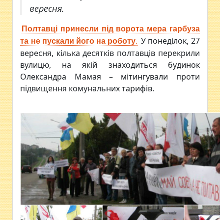
вересня.
Полтавці принесли під ворота мера гарбуза
У понеділок, 27
та не пускали його на роботу
.
вересня, кілька десятків полтавців перекрили
вулицю, на якій знаходиться будинок
Олександра Мамая – мітингували проти
підвищення комунальних тарифів.