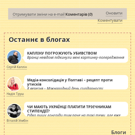
Оновити
Отримувати зміни на e-mail
Коментарів (
0
)
Коментувати
Останнє в блогах
КАПЛІНУ ПОГРОЖУЮТЬ УБИВСТВОМ
Вранці невідомі підкинули мені картинку-попередження
Сергій Каплін
Медіа-консолідація у Полтаві – рецепт проти
утисків
8 вересня – Міжнародний день солідарності
журналістів.
Надія Труш
ЧИ МАЮТЬ УКРАЇНЦІ ПЛАТИТИ ТРІЄЧНИКАМ
СТИПЕНДІЇ?
Рідко пишу лонгріди тим паче на такі теми, але вже
просто дістало! Обурюють сьогоднішні інсенуації
Віталій Улибін
навколо стипендіального питання. Штучно
роздувається ще одна соціальна катастрофа.
Блоги