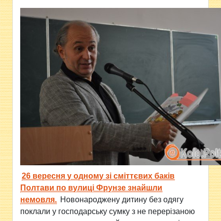
26 вересня у одному зі сміттєвих баків
Полтави по вулиці Фрунзе знайшли
немовля.
Новонароджену дитину без одягу
поклали у господарську сумку з не перерізаною