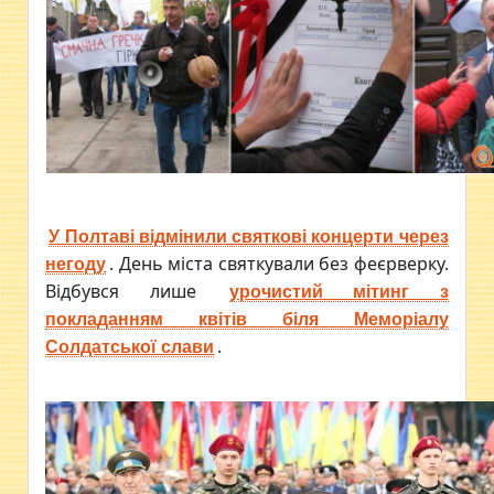
У Полтаві відмінили святкові концерти через
. День міста святкували без феєрверку.
негоду
Відбувся лише
урочистий мітинг з
покладанням квітів біля Меморіалу
.
Солдатської слави