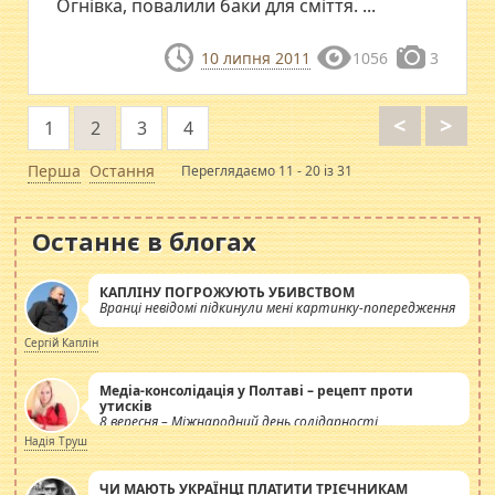
Огнівка, повалили баки для сміття. ...
10 липня 2011
1056
3
<
>
1
2
3
4
Перша
Остання
Переглядаємо 11 - 20 із 31
Останнє в блогах
КАПЛІНУ ПОГРОЖУЮТЬ УБИВСТВОМ
Вранці невідомі підкинули мені картинку-попередження
Сергій Каплін
Медіа-консолідація у Полтаві – рецепт проти
утисків
8 вересня – Міжнародний день солідарності
журналістів.
Надія Труш
ЧИ МАЮТЬ УКРАЇНЦІ ПЛАТИТИ ТРІЄЧНИКАМ