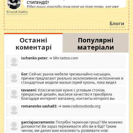
СТИПЕНДІЇ?
Рідко пишу лонгріди тим паче на такі теми, але вже
просто дістало! Обурюють сьогоднішні інсенуації
Віталій Улибін
навколо стипендіального питання. Штучно
роздувається ще одна соціальна катастрофа.
Блоги
Останні
Популярні
коментарі
матеріали
ischenko peter:
⇒ blts-tattoo.com
Gor:
Сейчас рынок мебели чрезвычайно насыщен,
причем предлагают реально эксклюзивное исполнение и
стандартные модели малых серий кухонь, пока видел
отличную кухонную мебель по дизайну, мало походит на
tavaseni:
Классическая кухня с угловым столом,
стандартные формы, в MebelOk, креативненько и что главное -
прекрасный дизайн, высокое качество я приобрела
со вкусом все в порядке, без ненужных наворотов удорожающих
благодаря интернет магазину, контакты которого вы
мебель, а это не последний фактор.
можете просмотреть https://mwood.com.ua.
romanenko sasha83:
⇒ www.radiosvoboda.org
garciajsacramento:
Потрібні термінові гроші? Ми можемо
допомогти! Ви зараз переживаєте або ви в біді? Таким
чином, ми даємо вам можливість розвивати нові