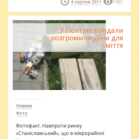
4 серпня 2011
1561
У Полтаві вандали
розгромили урни для
сміття
Новини
Фото
Фотофакт. Навпроти ринку
«Станіславський», що в мікрорайоні