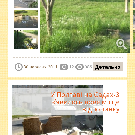
Детально
30 вересня 2011
12
986
У Полтаві на Садах-3
з’явилось нове місце
відпочинку