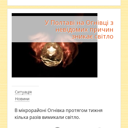
У Полтаві на Огнівці з
невідомих причин
зникає світло
Ситуація
Новини
В мікрорайоні Огнівка протягом тижня
кілька разів вимикали світло.