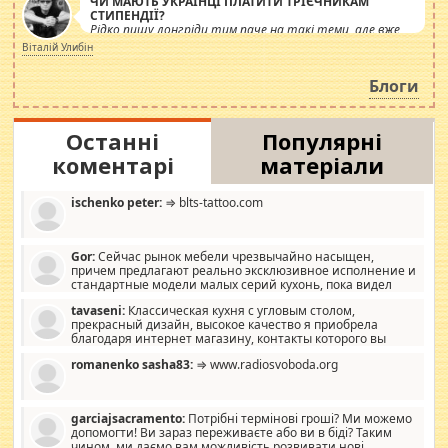
ЧИ МАЮТЬ УКРАЇНЦІ ПЛАТИТИ ТРІЄЧНИКАМ
СТИПЕНДІЇ?
Рідко пишу лонгріди тим паче на такі теми, але вже
просто дістало! Обурюють сьогоднішні інсенуації
Віталій Улибін
навколо стипендіального питання. Штучно
роздувається ще одна соціальна катастрофа.
Блоги
Останні
Популярні
коментарі
матеріали
ischenko peter:
⇒ blts-tattoo.com
Gor:
Сейчас рынок мебели чрезвычайно насыщен,
причем предлагают реально эксклюзивное исполнение и
стандартные модели малых серий кухонь, пока видел
отличную кухонную мебель по дизайну, мало походит на
tavaseni:
Классическая кухня с угловым столом,
стандартные формы, в MebelOk, креативненько и что главное -
прекрасный дизайн, высокое качество я приобрела
со вкусом все в порядке, без ненужных наворотов удорожающих
благодаря интернет магазину, контакты которого вы
мебель, а это не последний фактор.
можете просмотреть https://mwood.com.ua.
romanenko sasha83:
⇒ www.radiosvoboda.org
garciajsacramento:
Потрібні термінові гроші? Ми можемо
допомогти! Ви зараз переживаєте або ви в біді? Таким
чином, ми даємо вам можливість розвивати нові