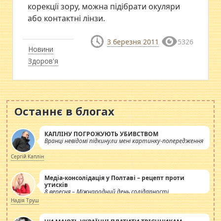
корекції зору, можна підібрати окуляри
або контактні лінзи.
3 березня 2011
5326
Новини
Здоров'я
Останнє в блогах
КАПЛІНУ ПОГРОЖУЮТЬ УБИВСТВОМ
Вранці невідомі підкинули мені картинку-попередження
Сергій Каплін
Медіа-консолідація у Полтаві – рецепт проти
утисків
8 вересня – Міжнародний день солідарності
журналістів.
Надія Труш