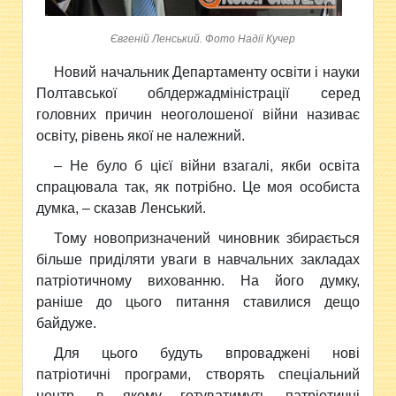
Євгеній Ленський. Фото Надії Кучер
Новий начальник Департаменту освіти і науки
Полтавської облдержадміністрації серед
головних причин неоголошеної війни називає
освіту, рівень якої не належний.
– Не було б цієї війни взагалі, якби освіта
спрацювала так, як потрібно. Це моя особиста
думка, – сказав Ленський.
Тому новопризначений чиновник збирається
більше приділяти уваги в навчальних закладах
патріотичному вихованню. На його думку,
раніше до цього питання ставилися дещо
байдуже.
Для цього будуть впроваджені нові
патріотичні програми, створять спеціальний
центр, в якому готуватимуть патріотичні