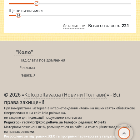
40
Ще не визначився
16
Всього голосів:
221
Детальніше
"Коло"
Надіслати повідомлення
Реклама
Редакція
© 2026 «
Kolo.poltava.ua (Новини Полтави)
» - Всі
права захищені!
При використанні матеріалів інтернет-видання «Коло» на інших сайтах обов’язкове
гіперпосилання на сайт kolo.poltava.ua,
не закрите для індексації пошуковими системами.
Редактор - redaktor@kolo.poltava.ua Телефон редакції: 613-245
Матеріали позначені як ®, розміщуються на сайті на комерційних засадах, тобто
на правах реклами.
Розроблено за підтримки IREX та програми партнерства у галузі мас-медіа