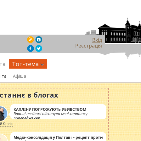
Вхід
Реєстрація
та
Топ-тема
іта
Афіша
станнє в блогах
КАПЛІНУ ПОГРОЖУЮТЬ УБИВСТВОМ
Вранці невідомі підкинули мені картинку-
попередження
ій Каплін
Медіа-консолідація у Полтаві – рецепт проти