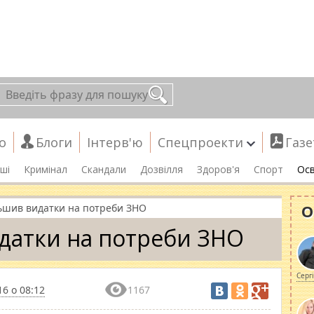
о
Блоги
Інтерв'ю
Спецпроекти
Газе
ші
Кримінал
Скандали
Дозвілля
Здоров'я
Спорт
Осв
О
ьшив видатки на потреби ЗНО
датки на потреби ЗНО
Серг
16 о 08:12
1167