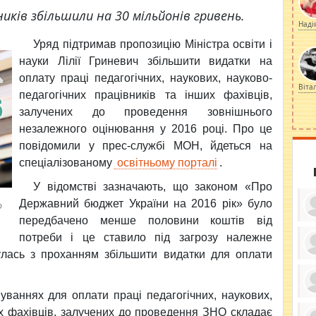
иків збільшили на 30 мільйонів гривень.
Наді
Уряд підтримав пропозицію Міністра освіти і
науки Лілії Гриневич збільшити видатки на
оплату праці педагогічних, наукових, науково-
Віта
педагогічних працівників та інших фахівців,
залучених до проведення зовнішнього
незалежного оцінювання у 2016 році. Про це
повідомили у прес-службі МОН, йдеться на
спеціалізованому
освітньому порталі
.
У відомстві зазначають, що законом «Про
Державний бюджет України на 2016 рік» було
о
передбачено менше половини коштів від
потреби і це ставило під загрозу належне
лась з проханням збільшити видатки для оплати
ку
ди
кр
бе
ваннях для оплати праці педагогічних, наукових,
вы
по
их фахівців, залучених до проведення ЗНО складає