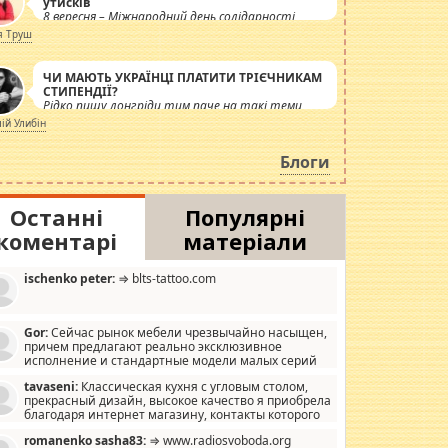
утисків
8 вересня – Міжнародний день солідарності
журналістів.
я Труш
ЧИ МАЮТЬ УКРАЇНЦІ ПЛАТИТИ ТРІЄЧНИКАМ
СТИПЕНДІЇ?
Рідко пишу лонгріди тим паче на такі теми,
але вже просто дістало! Обурюють сьогоднішні
лій Улибін
інсенуації навколо стипендіального питання.
Штучно роздувається ще одна соціальна
Блоги
катастрофа.
Останні
Популярні
коментарі
матеріали
ischenko peter:
⇒ blts-tattoo.com
Gor:
Сейчас рынок мебели чрезвычайно насыщен,
причем предлагают реально эксклюзивное
исполнение и стандартные модели малых серий
хонь, пока видел отличную кухонную мебель по
tavaseni:
Классическая кухня с угловым столом,
зайну, мало походит на стандартные формы, в MebelOk,
прекрасный дизайн, высокое качество я приобрела
еативненько и что главное - со вкусом все в порядке,
благодаря интернет магазину, контакты которого
з ненужных наворотов удорожающих мебель, а это не
 можете просмотреть https://mwood.com.ua.
следний фактор.
romanenko sasha83:
⇒ www.radiosvoboda.org