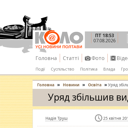
ПТ 18:53
07.08.2026
Головна
Статті
Фото
Віде
Події
Суспільство
Політика
Влада
Гро
»
»
»
Головна
Новини
Освіта
Уряд збіл
Уряд збільшив ви
Надія Труш
25 квітня 20