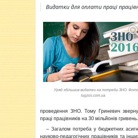
Видатки для оплати праці працівн
Уряд збільшив видатки на потреби ЗНО. Фот
lugzos.com.ua
проведення ЗНО. Тому Гриневич зверну
праці працівників на 30 мільйонів гривень.
– Загалом потреба у бюджетних асигну
науково-педагогічних працівників та інш