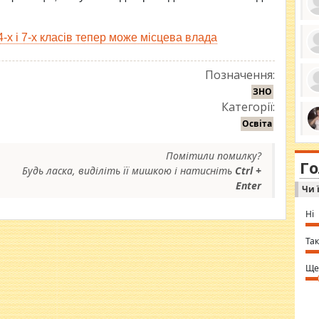
-х і 7-х класів тепер може місцева влада
ро
Позначення:
се
да
ЗНО
ос
ін
Категорії:
за
тіл
Освіта
ком
bea
ми
tha
на
Помітили помилку?
nig
Г
по
Будь ласка, виділіть її мишкою і натисніть
Ctrl +
in 
Sol
Enter
Чи 
Ind
gir
bod
Ні
alw
Mir
you
Так
⇒ 
Ще