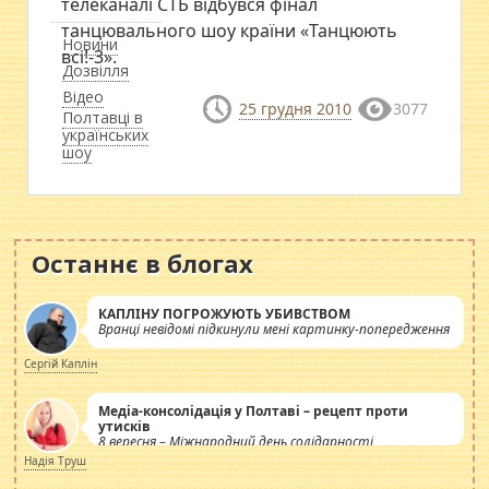
телеканалі СТБ відбувся фінал
танцювального шоу країни «Танцюють
Новини
всі!-3».
Дозвілля
Відео
25 грудня 2010
3077
Полтавці в
українських
шоу
Останнє в блогах
КАПЛІНУ ПОГРОЖУЮТЬ УБИВСТВОМ
Вранці невідомі підкинули мені картинку-попередження
Сергій Каплін
Медіа-консолідація у Полтаві – рецепт проти
утисків
8 вересня – Міжнародний день солідарності
журналістів.
Надія Труш