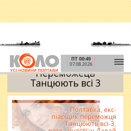
ПТ 00:49
»
Головна
Переможець Танцюють всі 3
07.08.2026
Переможець
Танцюють всі 3
Полтавка, екс-
піарщик переможця
Танцюють всі-3,
взяла участь у Давай