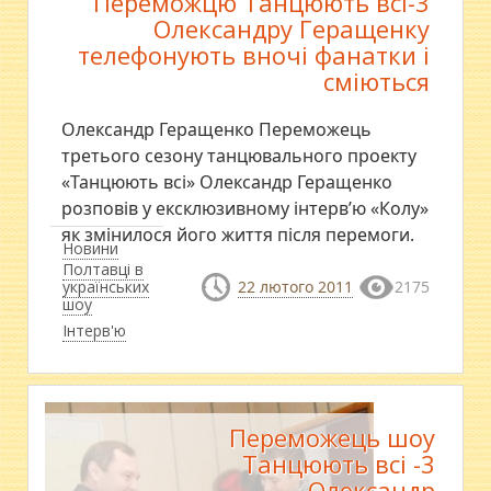
Переможцю Танцюють всі-3
Олександру Геращенку
телефонують вночі фанатки і
сміються
Олександр Геращенко Переможець
третього сезону танцювального проекту
«Танцюють всі» Олександр Геращенко
розповів у ексклюзивному інтерв’ю «Колу»
як змінилося його життя після перемоги.
Новини
Полтавці в
українських
22 лютого 2011
2175
шоу
Інтерв'ю
Переможець шоу
Танцюють всі -3
Олександр