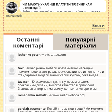
ЧИ МАЮТЬ УКРАЇНЦІ ПЛАТИТИ ТРІЄЧНИКАМ
СТИПЕНДІЇ?
Рідко пишу лонгріди тим паче на такі теми, але вже
просто дістало! Обурюють сьогоднішні інсенуації
Віталій Улибін
навколо стипендіального питання. Штучно
роздувається ще одна соціальна катастрофа.
Блоги
Останні
Популярні
коментарі
матеріали
ischenko peter:
⇒ blts-tattoo.com
Gor:
Сейчас рынок мебели чрезвычайно насыщен,
причем предлагают реально эксклюзивное исполнение и
стандартные модели малых серий кухонь, пока видел
отличную кухонную мебель по дизайну, мало походит на
tavaseni:
Классическая кухня с угловым столом,
стандартные формы, в MebelOk, креативненько и что главное -
прекрасный дизайн, высокое качество я приобрела
со вкусом все в порядке, без ненужных наворотов удорожающих
благодаря интернет магазину, контакты которого вы
мебель, а это не последний фактор.
можете просмотреть https://mwood.com.ua.
romanenko sasha83:
⇒ www.radiosvoboda.org
garciajsacramento:
Потрібні термінові гроші? Ми можемо