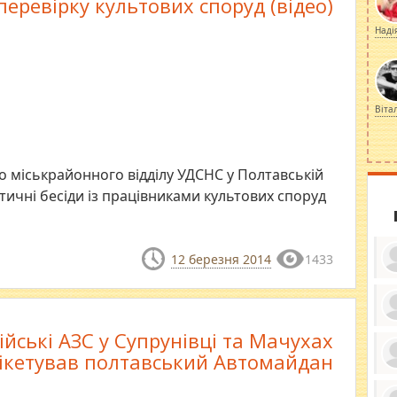
еревірку культових споруд (відео)
Наді
Віта
о міськрайонного відділу УДСНС у Полтавській
тичні бесіди із працівниками культових споруд
12 березня 2014
1433
ку
ійські АЗС у Супрунівці та Мачухах
ди
ікетував полтавський Автомайдан
кр
бе
вы
по