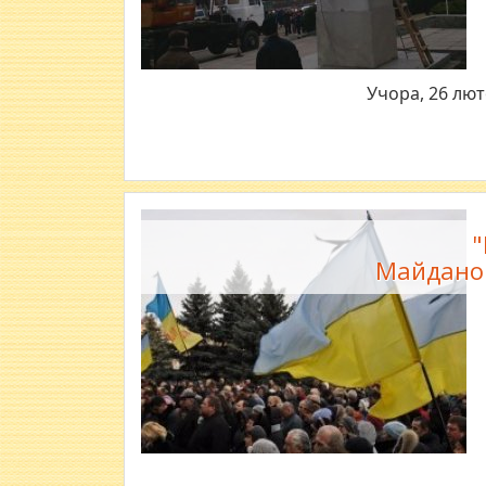
Учора, 26 лют
"
Майданом