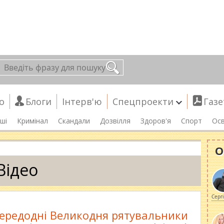
о
Блоги
Інтерв'ю
Спецпроекти
Газе
ші
Кримінал
Скандали
Дозвілля
Здоров'я
Спорт
Осв
О
Відео
Серг
ередодні Великодня рятувальники