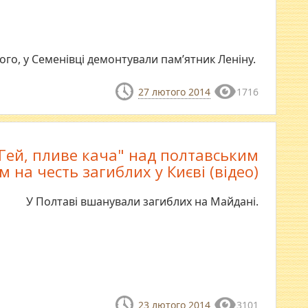
ого, у Семенівці демонтували пам’ятник Леніну.
27 лютого 2014
1716
Гей, пливе кача" над полтавським
 на честь загиблих у Києві (відео)
У Полтаві вшанували загиблих на Майдані.
23 лютого 2014
3101