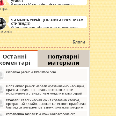
утисків
8 вересня – Міжнародний день солідарності
журналістів.
я Труш
ЧИ МАЮТЬ УКРАЇНЦІ ПЛАТИТИ ТРІЄЧНИКАМ
СТИПЕНДІЇ?
Рідко пишу лонгріди тим паче на такі теми,
але вже просто дістало! Обурюють сьогоднішні
лій Улибін
інсенуації навколо стипендіального питання.
Штучно роздувається ще одна соціальна
Блоги
катастрофа.
Останні
Популярні
коментарі
матеріали
ischenko peter:
⇒ blts-tattoo.com
Gor:
Сейчас рынок мебели чрезвычайно насыщен,
причем предлагают реально эксклюзивное
исполнение и стандартные модели малых серий
хонь, пока видел отличную кухонную мебель по
tavaseni:
Классическая кухня с угловым столом,
зайну, мало походит на стандартные формы, в MebelOk,
прекрасный дизайн, высокое качество я приобрела
еативненько и что главное - со вкусом все в порядке,
благодаря интернет магазину, контакты которого
з ненужных наворотов удорожающих мебель, а это не
 можете просмотреть https://mwood.com.ua.
следний фактор.
romanenko sasha83:
⇒ www.radiosvoboda.org