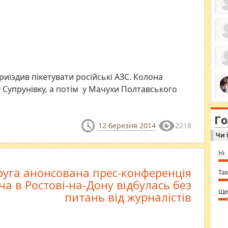
ро
се
да
ос
ін
иїздив пікетувати російські АЗС. Колона
за
тіл
у Супрунівку, а потім у Мачухи Полтавського
ком
bea
ми
tha
на
nig
Г
по
in 
12 березня 2014
2218
Sol
Чи 
Ind
gir
bod
Ні
alw
Mir
Друга анонсована прес-конференція
you
Так
⇒ 
а в Ростові-на-Дону відбулась без
Ще
питань від журналістів