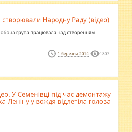
і створювали Народну Раду (відео)
 робоча група працювала над створенням
1 березня 2014
1807
део. У Семенівці під час демонтажу
а Леніну у вождя відлетіла голова