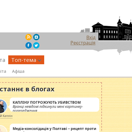
Вхід
Реєстрація
та
Топ-тема
іта
Афіша
станнє в блогах
КАПЛІНУ ПОГРОЖУЮТЬ УБИВСТВОМ
Вранці невідомі підкинули мені картинку-
попередження
ій Каплін
Медіа-консолідація у Полтаві – рецепт проти