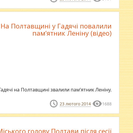
На Полтавщині у Гадячі повалили
пам’ятник Леніну (відео)
Гадячі на Полтавщині звалили пам’ятник Леніну.
23 лютого 2014
1688
Міського голову Полтави після сесії