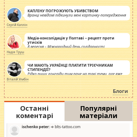
КАПЛІНУ ПОГРОЖУЮТЬ УБИВСТВОМ
Вранці невідомі підкинули мені картинку-попередження
Сергій Каплін
Медіа-консолідація у Полтаві – рецепт проти
утисків
8 вересня – Міжнародний день солідарності
журналістів.
Надія Труш
ЧИ МАЮТЬ УКРАЇНЦІ ПЛАТИТИ ТРІЄЧНИКАМ
СТИПЕНДІЇ?
Рідко пишу лонгріди тим паче на такі теми, але вже
просто дістало! Обурюють сьогоднішні інсенуації
Віталій Улибін
навколо стипендіального питання. Штучно
роздувається ще одна соціальна катастрофа.
Блоги
Останні
Популярні
коментарі
матеріали
ischenko peter:
⇒ blts-tattoo.com