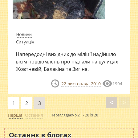
Новини
Ситуація
Напередодні вихідних до міліції надійшло
вісім повідомлень про підпали на вулицях
Жовтневій, Балакіна та Зигіна.
22 листопада 2010
1994
<
>
1
2
3
Перша
Остання
Переглядаємо 21 - 28 із 28
Останнє в блогах