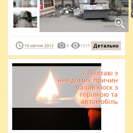
Детально
10 квітня 2012
6
1515
У Полтаві з
невідомих причин
палав кіоск з
горілкою та
автомобіль