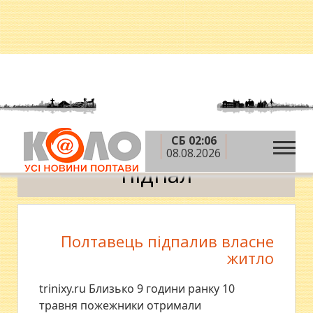
СБ 02:06
»
Головна
підпал
08.08.2026
підпал
Полтавець підпалив власне
житло
trinixy.ru Близько 9 години ранку 10
травня пожежники отримали