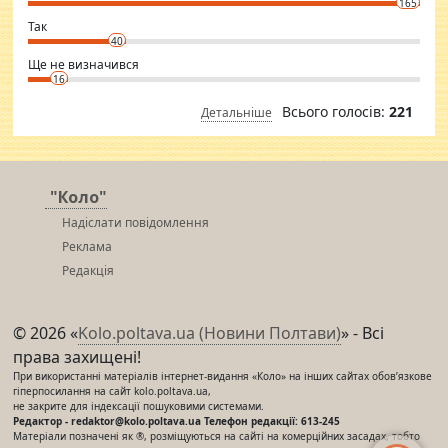
165
club.
⇒ sakshimirchandani.com
Так
40
Ще не визначився
16
Всього голосів:
221
Детальніше
"Коло"
Надіслати повідомлення
Реклама
Редакція
© 2026 «
Kolo.poltava.ua (Новини Полтави)
» - Всі
права захищені!
При використанні матеріалів інтернет-видання «Коло» на інших сайтах обов’язкове
гіперпосилання на сайт kolo.poltava.ua,
не закрите для індексації пошуковими системами.
Редактор - redaktor@kolo.poltava.ua Телефон редакції: 613-245
Матеріали позначені як ®, розміщуються на сайті на комерційних засадах, тобто