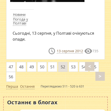
Новини
Погода у
Полтаві
Сьогодні, 13 серпня, у Полтаві очікуються
опади.
13 серпня 2012
735
<
47
48
49
50
51
52
53
54
55
>
56
Перша
Остання
Переглядаємо 511 - 520 із 631
Останнє в блогах