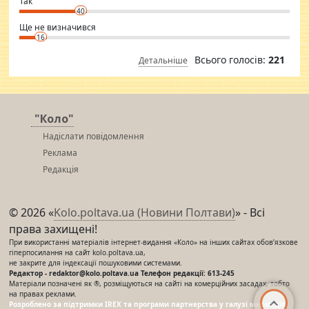
Так
40
Ще не визначився
16
Всього голосів:
221
Детальніше
"Коло"
Надіслати повідомлення
Реклама
Редакція
© 2026 «
Kolo.poltava.ua (Новини Полтави)
» - Всі
права захищені!
При використанні матеріалів інтернет-видання «Коло» на інших сайтах обов’язкове
гіперпосилання на сайт kolo.poltava.ua,
не закрите для індексації пошуковими системами.
Редактор - redaktor@kolo.poltava.ua Телефон редакції: 613-245
Матеріали позначені як ®, розміщуються на сайті на комерційних засадах, тобто
на правах реклами.
Розроблено за підтримки IREX та програми партнерства у галузі мас-медіа