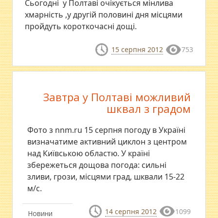
Сьогодні у Полтаві очікується мінлива
хмарність ,у другій половині дня місцями
пройдуть короткочасні дощі.
15 серпня 2012
753
Завтра у Полтаві можливий
шквал з градом
Фото з nnm.ru 15 серпня погоду в Україні
визначатиме активний циклон з центром
над Київською областю. У країні
збережеться дощова погода: сильні
зливи, грози, місцями град, шквали 15-22
м/c.
14 серпня 2012
1099
Новини