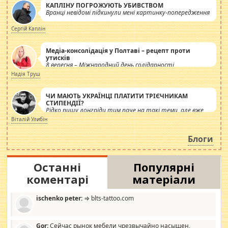
КАПЛІНУ ПОГРОЖУЮТЬ УБИВСТВОМ
Вранці невідомі підкинули мені картинку-попередження
Сергій Каплін
Медіа-консолідація у Полтаві – рецепт проти
утисків
8 вересня – Міжнародний день солідарності
журналістів.
Надія Труш
ЧИ МАЮТЬ УКРАЇНЦІ ПЛАТИТИ ТРІЄЧНИКАМ
СТИПЕНДІЇ?
Рідко пишу лонгріди тим паче на такі теми, але вже
просто дістало! Обурюють сьогоднішні інсенуації
Віталій Улибін
навколо стипендіального питання. Штучно
роздувається ще одна соціальна катастрофа.
Блоги
Останні
Популярні
коментарі
матеріали
ischenko peter:
⇒ blts-tattoo.com
Gor:
Сейчас рынок мебели чрезвычайно насыщен,