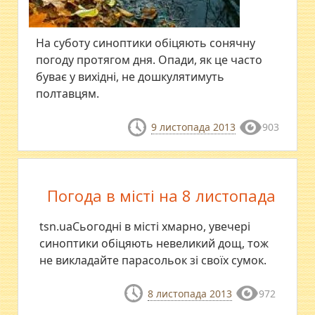
На суботу синоптики обіцяють сонячну
погоду протягом дня. Опади, як це часто
буває у вихідні, не дошкулятимуть
полтавцям.
9 листопада 2013
903
Погода в місті на 8 листопада
tsn.uaСьогодні в місті хмарно, увечері
синоптики обіцяють невеликий дощ, тож
не викладайте парасольок зі своїх сумок.
8 листопада 2013
972