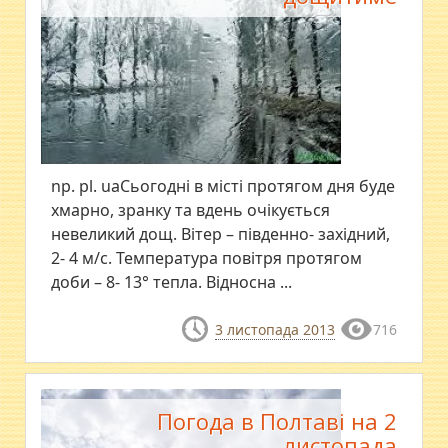
np. pl. uaСьогодні в місті протягом дня буде
хмарно, зранку та вдень очікується
невеликий дощ. Вітер – південно- західний,
2- 4 м/с. Температура повітря протягом
доби – 8- 13° тепла. Відносна ...
3 листопада 2013
716
Погода в Полтаві на 2
листопада