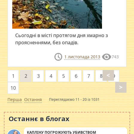
Сьогодні в місті протягом дня хмарно з
проясненнями, без опадів.
1 листопада 2013
743
<
1
2
3
4
5
6
7
8
9
>
10
Перша
Остання
Переглядаємо 11 - 20 із 1031
Останнє в блогах
КАПЛІНУ ПОГРОЖУЮТЬ УБИВСТВОМ