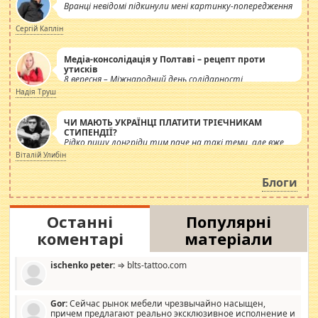
Вранці невідомі підкинули мені картинку-попередження
Сергій Каплін
Медіа-консолідація у Полтаві – рецепт проти
утисків
8 вересня – Міжнародний день солідарності
журналістів.
Надія Труш
ЧИ МАЮТЬ УКРАЇНЦІ ПЛАТИТИ ТРІЄЧНИКАМ
СТИПЕНДІЇ?
Рідко пишу лонгріди тим паче на такі теми, але вже
просто дістало! Обурюють сьогоднішні інсенуації
Віталій Улибін
навколо стипендіального питання. Штучно
роздувається ще одна соціальна катастрофа.
Блоги
Останні
Популярні
коментарі
матеріали
ischenko peter:
⇒ blts-tattoo.com
Gor:
Сейчас рынок мебели чрезвычайно насыщен,
причем предлагают реально эксклюзивное исполнение и