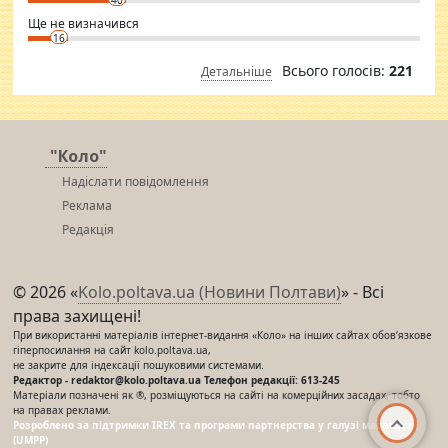
40
Ще не визначився
16
Всього голосів:
221
Детальніше
"Коло"
Надіслати повідомлення
Реклама
Редакція
© 2026 «
Kolo.poltava.ua (Новини Полтави)
» - Всі
права захищені!
При використанні матеріалів інтернет-видання «Коло» на інших сайтах обов’язкове
гіперпосилання на сайт kolo.poltava.ua,
не закрите для індексації пошуковими системами.
Редактор - redaktor@kolo.poltava.ua Телефон редакції: 613-245
Матеріали позначені як ®, розміщуються на сайті на комерційних засадах, тобто
на правах реклами.
Розроблено за підтримки IREX та програми партнерства у галузі мас-медіа
(UMPP)