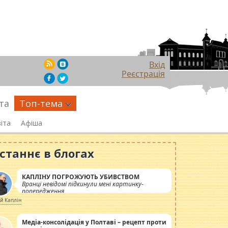
Вхід
Реєстрація
та
Топ-тема
іта
Афіша
станнє в блогах
КАПЛІНУ ПОГРОЖУЮТЬ УБИВСТВОМ
Вранці невідомі підкинули мені картинку-
попередження
ій Каплін
Медіа-консолідація у Полтаві – рецепт проти