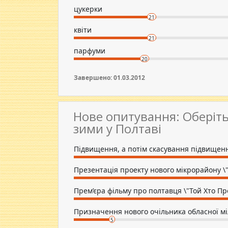
цукерки
21
квіти
21
парфуми
20
Завершено: 01.03.2012
Нове опитування: Оберіть
зими у Полтаві
Підвищення, а потім скасування підвищен
Презентація проекту нового мікрорайону \
Прем’єра фільму про полтавця \"Той Хто П
Призначення нового очільника обласної міл
5