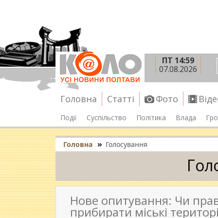
ПТ 14:59
07.08.2026
Головна
Статті
Фото
Віде
Події
Суспільство
Політика
Влада
Гро
»
Головна
Голосування
Гол
Нове опитування: Чи пра
прибирати міські територі