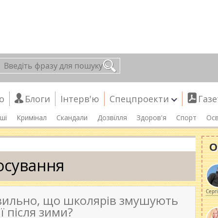
о
Блоги
Інтерв'ю
Спецпроекти
Газе
ші
Кримінал
Скандали
Дозвілля
Здоров'я
Спорт
Осв
О
осування
Серг
вильно, що школярів змушують
ї після зими?