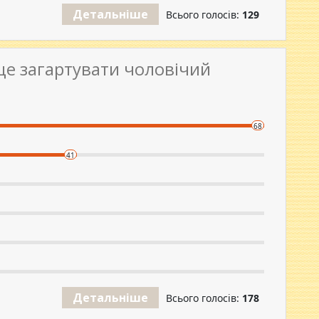
Детальніше
Всього голосів:
129
ще загартувати чоловічий
68
41
Детальніше
Всього голосів:
178