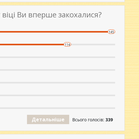
 віці Ви вперше закохалися?
145
114
Детальніше
Всього голосів:
339