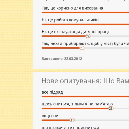
Так, це корисно для виховання
Ні, це робота комунальників
Ні, це експлуатація дитячої праці
29
Так, нехай прибирають, щоб у місті було ч
25
Завершено: 22.03.2012
Нове опитування: Що Вам
все підряд
щось сниться, тільки я не пам’ятаю
25
віщі сни
11
що я захочу, те і присниться