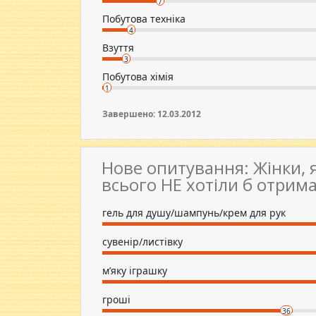
7
Побутова техніка
4
Взуття
3
Побутова хімія
1
Завершено: 12.03.2012
Нове опитування: Жінки, 
всього НЕ хотіли б отрим
гель для душу/шампунь/крем для рук
сувенір/листівку
м’яку іграшку
гроші
36