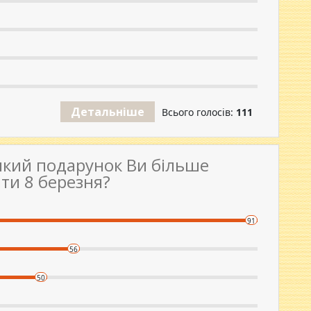
Детальніше
Всього голосів:
111
який подарунок Ви більше
ати 8 березня?
91
56
50