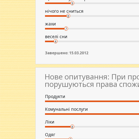
9
нічого не сниться
8
жахи
7
веселі сни
4
Завершено: 15.03.2012
Нове опитування: При пр
порушуються права спож
Продукти
Комунальні послуги
Ліки
8
Одяг