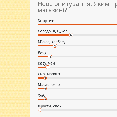
Нове опитування: Яким п
магазині?
Спиртне
Солодощі, цукор
39
М\'ясо, ковбасу
21
Рибу
16
Каву, чай
14
Сир, молоко
9
Масло, олію
9
Хліб
9
Фрукти, овочі
3