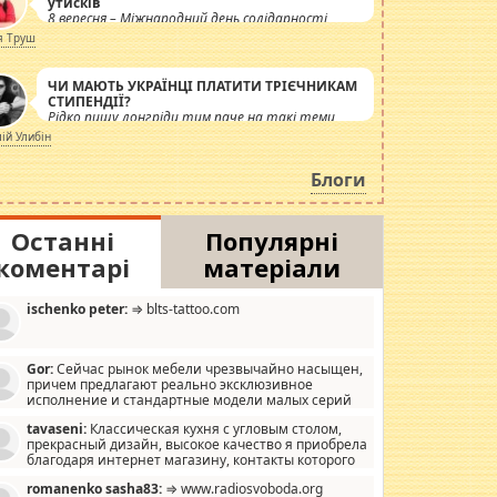
утисків
8 вересня – Міжнародний день солідарності
журналістів.
я Труш
ЧИ МАЮТЬ УКРАЇНЦІ ПЛАТИТИ ТРІЄЧНИКАМ
СТИПЕНДІЇ?
Рідко пишу лонгріди тим паче на такі теми,
але вже просто дістало! Обурюють сьогоднішні
лій Улибін
інсенуації навколо стипендіального питання.
Штучно роздувається ще одна соціальна
Блоги
катастрофа.
Останні
Популярні
коментарі
матеріали
ischenko peter:
⇒ blts-tattoo.com
Gor:
Сейчас рынок мебели чрезвычайно насыщен,
причем предлагают реально эксклюзивное
исполнение и стандартные модели малых серий
хонь, пока видел отличную кухонную мебель по
tavaseni:
Классическая кухня с угловым столом,
зайну, мало походит на стандартные формы, в MebelOk,
прекрасный дизайн, высокое качество я приобрела
еативненько и что главное - со вкусом все в порядке,
благодаря интернет магазину, контакты которого
з ненужных наворотов удорожающих мебель, а это не
 можете просмотреть https://mwood.com.ua.
следний фактор.
romanenko sasha83:
⇒ www.radiosvoboda.org