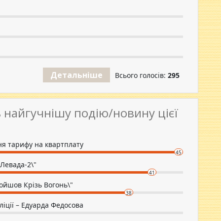
Детальніше
Всього голосів:
295
 найгучнішу подію/новину цієї
ня тарифу на квартплату
45
"Левада-2\"
41
ройшов Крізь Вогонь\"
38
іції – Едуарда Федосова