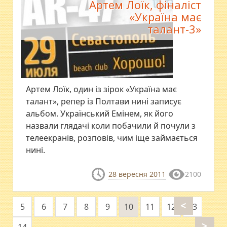
Артем Лоїк, фіналіст
«Україна має
талант-3»
Артем Лоїк, один із зірок «Україна має
талант», репер із Полтави нині записує
альбом. Український Емінем, як його
назвали глядачі коли побачили й почули з
телеекранів, розповів, чим іще займається
нині.
28 вересня 2011
2100
<
5
6
7
8
9
10
11
12
13
>
14