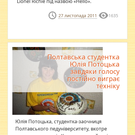
Lionel Richie під назвою «Hello».
27 листопада 2011
1635
Полтавська студентка
Юлія Потоцька
завдяки голосу
постійно виграє
техніку
Юлія Потоцька, студентка-заочниця
Полтавського педуніверситету, вкотре