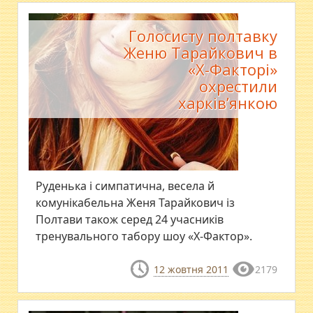
Голосисту полтавку
Женю Тарайкович в
«Х-Факторі»
охрестили
харків’янкою
Руденька і симпатична, весела й
комунікабельна Женя Тарайкович із
Полтави також серед 24 учасників
тренувального табору шоу «Х-Фактор».
12 жовтня 2011
2179