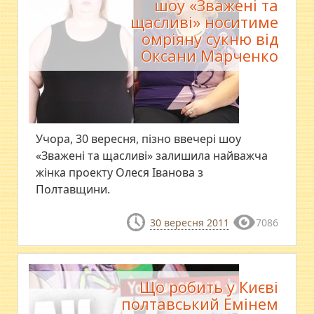
шоу «Зважені та
щасливі» носитиме
омріяну сукню від
Оксани Марченко
Учора, 30 вересня, пізно ввечері шоу
«Зважені та щасливі» залишила найважча
жінка проекту Олеся Іванова з
Полтавщини.
30 вересня 2011
7086
Що робить у Києві
полтавський Емінем