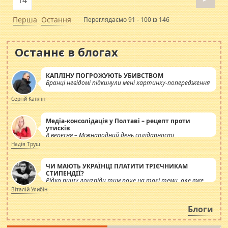
Перша
Остання
Переглядаємо 91 - 100 із 146
Останнє в блогах
КАПЛІНУ ПОГРОЖУЮТЬ УБИВСТВОМ
Вранці невідомі підкинули мені картинку-попередження
Сергій Каплін
Медіа-консолідація у Полтаві – рецепт проти
утисків
8 вересня – Міжнародний день солідарності
журналістів.
Надія Труш
ЧИ МАЮТЬ УКРАЇНЦІ ПЛАТИТИ ТРІЄЧНИКАМ
СТИПЕНДІЇ?
Рідко пишу лонгріди тим паче на такі теми, але вже
просто дістало! Обурюють сьогоднішні інсенуації
Віталій Улибін
навколо стипендіального питання. Штучно
роздувається ще одна соціальна катастрофа.
Блоги