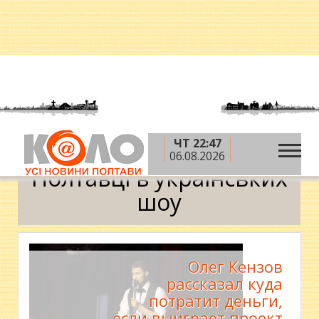
ЧТ 22:47
»
Головна
Полтавці в українських шоу
06.08.2026
Полтавці в українських
шоу
Олег Кензов
рассказал куда
потратит деньги,
если выиграет проект