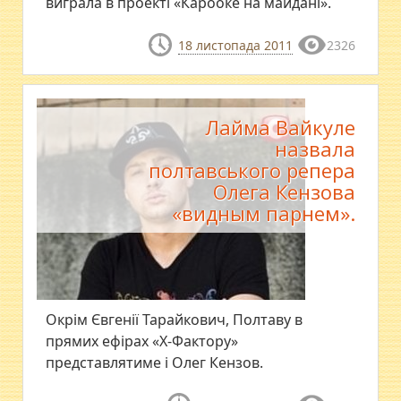
виграла в проекті «Карооке на майдані».
18 листопада 2011
2326
Лайма Вайкуле
назвала
полтавського репера
Олега Кензова
«видным парнем».
Окрім Євгенії Тарайкович, Полтаву в
прямих ефірах «Х-Фактору»
представлятиме і Олег Кензов.