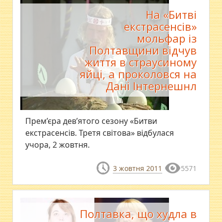
На «Битві
екстрасенсів»
мольфар із
Полтавщини відчув
життя в страусиному
яйці, а проколовся на
Дані Інтернешнл
Прем’єра дев’ятого сезону «Битви
екстрасенсів. Третя світова» відбулася
учора, 2 жовтня.
3 жовтня 2011
5571
Полтавка, що худла в