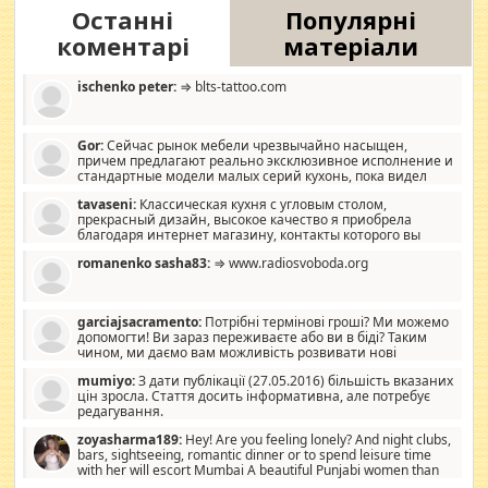
Останні
Популярні
коментарі
матеріали
ischenko peter:
⇒ blts-tattoo.com
Gor:
Сейчас рынок мебели чрезвычайно насыщен,
причем предлагают реально эксклюзивное исполнение и
стандартные модели малых серий кухонь, пока видел
отличную кухонную мебель по дизайну, мало походит на
tavaseni:
Классическая кухня с угловым столом,
стандартные формы, в MebelOk, креативненько и что главное -
прекрасный дизайн, высокое качество я приобрела
со вкусом все в порядке, без ненужных наворотов удорожающих
благодаря интернет магазину, контакты которого вы
мебель, а это не последний фактор.
можете просмотреть https://mwood.com.ua.
romanenko sasha83:
⇒ www.radiosvoboda.org
garciajsacramento:
Потрібні термінові гроші? Ми можемо
допомогти! Ви зараз переживаєте або ви в біді? Таким
чином, ми даємо вам можливість розвивати нові
розробки. Як багата людина, я почуваю себе зобов'язаним
mumiyo:
З дати публікації (27.05.2016) більшість вказаних
допомагати людям, які намагаються дати їм шанс. Кожен
цін зросла. Стаття досить інформативна, але потребує
заслуговує на другий шанс, і, оскільки влада не зможе, вони
редагування.
повинні приймати від інших. Для нас нема багато суми, і зрілість
ми визначаємо за взаємною згодою. Ні сюрпризів, ні додаткових
zoyasharma189:
Hey! Are you feeling lonely? And night clubs,
витрат, а тільки узгоджених сум і нічого іншого. Не чекайте і не
bars, sightseeing, romantic dinner or to spend leisure time
коментуйте цей пост. Введіть суму, яку ви хочете подати, і ми
with her will escort Mumbai A beautiful Punjabi women than
зв'яжемося з вами з усіма варіантами. зв'яжіться з нами
sexy escort companion in arms that you guys feel like 5 star luxury