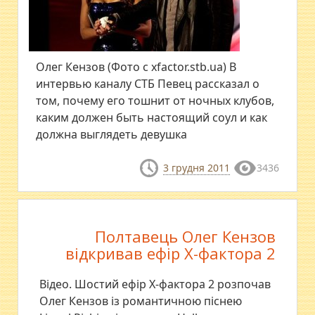
Олег Кензов (Фото с xfactor.stb.ua) В
интервью каналу СТБ Певец рассказал о
том, почему его тошнит от ночных клубов,
каким должен быть настоящий соул и как
должна выглядеть девушка
3 грудня 2011
3436
Полтавець Олег Кензов
відкривав ефір Х-фактора 2
Відео. Шостий ефір Х-фактора 2 розпочав
Олег Кензов із романтичною піснею