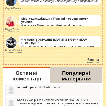
Вранці невідомі підкинули мені картинку-попередження
Сергій Каплін
Медіа-консолідація у Полтаві – рецепт проти
утисків
8 вересня – Міжнародний день солідарності
журналістів.
Надія Труш
ЧИ МАЮТЬ УКРАЇНЦІ ПЛАТИТИ ТРІЄЧНИКАМ
СТИПЕНДІЇ?
Рідко пишу лонгріди тим паче на такі теми, але вже
просто дістало! Обурюють сьогоднішні інсенуації
Віталій Улибін
навколо стипендіального питання. Штучно
роздувається ще одна соціальна катастрофа.
Блоги
Останні
Популярні
коментарі
матеріали
ischenko peter:
⇒ blts-tattoo.com
Gor:
Сейчас рынок мебели чрезвычайно насыщен,
причем предлагают реально эксклюзивное исполнение и