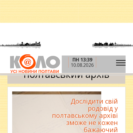
ПН 13:39
»
Головна
полтавський архів
10.08.2026
полтавський архів
Дослідити свій
родовід у
полтавському архіві
зможе не кожен
бажаючий