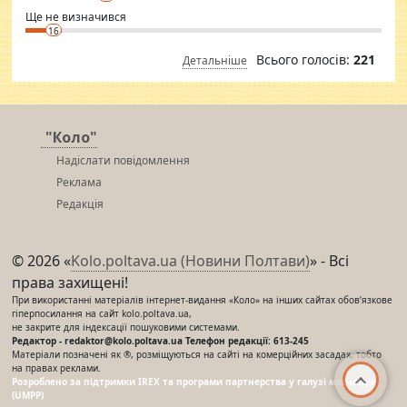
Ще не визначився
16
Всього голосів:
221
Детальніше
"Коло"
Надіслати повідомлення
Реклама
Редакція
© 2026 «
Kolo.poltava.ua (Новини Полтави)
» - Всі
права захищені!
При використанні матеріалів інтернет-видання «Коло» на інших сайтах обов’язкове
гіперпосилання на сайт kolo.poltava.ua,
не закрите для індексації пошуковими системами.
Редактор - redaktor@kolo.poltava.ua Телефон редакції: 613-245
Матеріали позначені як ®, розміщуються на сайті на комерційних засадах, тобто
на правах реклами.
Розроблено за підтримки IREX та програми партнерства у галузі мас-медіа
(UMPP)