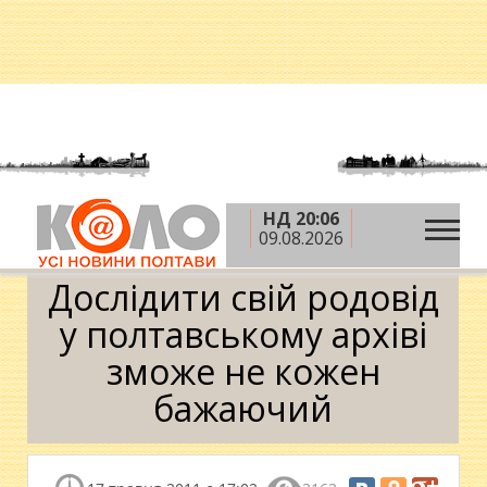
НД 20:06
»
»
Головна
Новини
Дослідити свій родовід у
09.08.2026
полтавському архіві зможе не кожен бажаючий
Дослідити свій родовід
у полтавському архіві
зможе не кожен
бажаючий