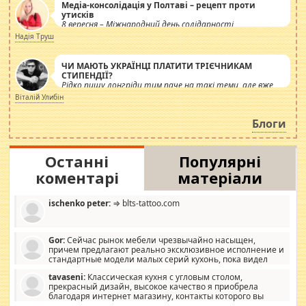
Медіа-консолідація у Полтаві – рецепт проти
утисків
8 вересня – Міжнародний день солідарності
журналістів.
Надія Труш
ЧИ МАЮТЬ УКРАЇНЦІ ПЛАТИТИ ТРІЄЧНИКАМ
СТИПЕНДІЇ?
Рідко пишу лонгріди тим паче на такі теми, але вже
просто дістало! Обурюють сьогоднішні інсенуації
Віталій Улибін
навколо стипендіального питання. Штучно
роздувається ще одна соціальна катастрофа.
Блоги
Останні
Популярні
коментарі
матеріали
ischenko peter:
⇒ blts-tattoo.com
Gor:
Сейчас рынок мебели чрезвычайно насыщен,
причем предлагают реально эксклюзивное исполнение и
стандартные модели малых серий кухонь, пока видел
отличную кухонную мебель по дизайну, мало походит на
tavaseni:
Классическая кухня с угловым столом,
стандартные формы, в MebelOk, креативненько и что главное -
прекрасный дизайн, высокое качество я приобрела
со вкусом все в порядке, без ненужных наворотов удорожающих
благодаря интернет магазину, контакты которого вы
мебель, а это не последний фактор.
можете просмотреть https://mwood.com.ua.