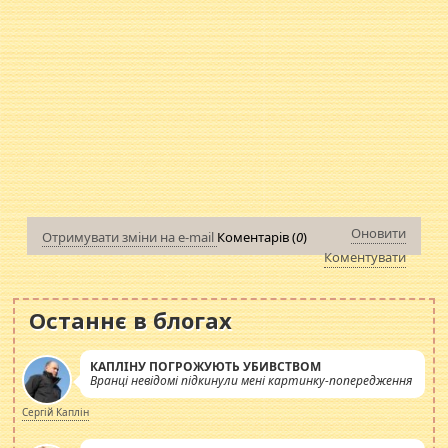
Оновити
Отримувати зміни на e-mail
Коментарів (
0
)
Коментувати
Останнє в блогах
КАПЛІНУ ПОГРОЖУЮТЬ УБИВСТВОМ
Вранці невідомі підкинули мені картинку-попередження
Сергій Каплін