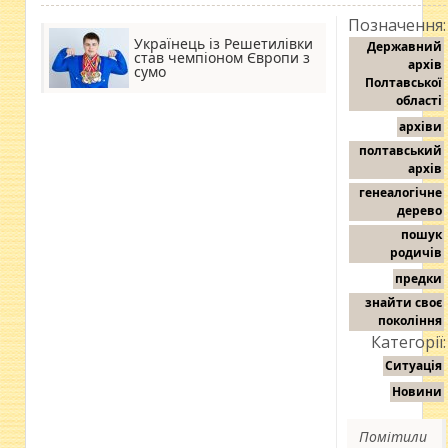
Позначення:
Українець із Решетилівки
Державний
став чемпіоном Європи з
архів
сумо
Полтавської
області
архіви
полтавський
архів
генеалогічне
дерево
пошук
родичів
предки
знайти своє
покоління
Категорії:
Ситуація
Новини
Помітили