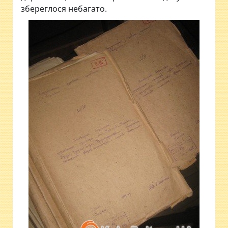
збереглося небагато.