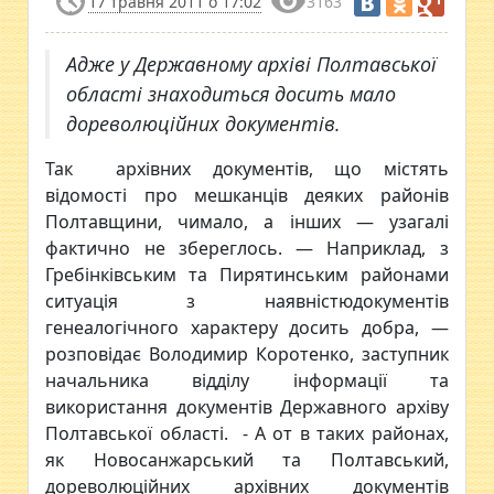
17 травня 2011 о 17:02
3163
Адже у Державному архіві Полтавської
області знаходиться досить мало
дореволюційних документів.
Так архівних документів, що містять
відомості про мешканців деяких районів
Полтавщини, чимало, а інших — узагалі
фактично не збереглось. — Наприклад, з
Гребінківським та Пирятинським районами
ситуація з наявністюдокументів
генеалогічного характеру досить добра, —
розповідає Володимир Коротенко, заступник
начальника відділу інформації та
використання документів Державного архіву
Полтавської області. - А от в таких районах,
як Новосанжарський та Полтавський,
дореволюційних архівних документів