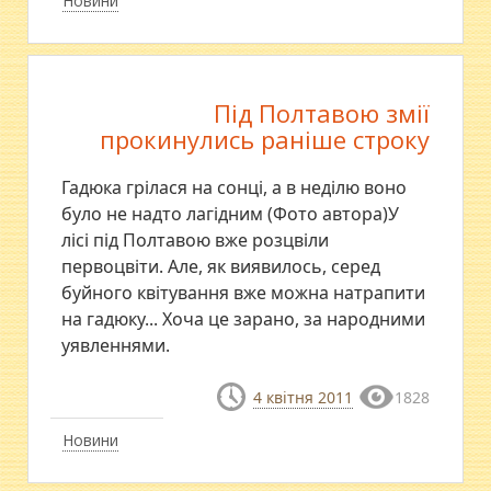
Новини
Під Полтавою змії
прокинулись раніше строку
Гадюка грілася на сонці, а в неділю воно
було не надто лагідним (Фото автора)У
лісі під Полтавою вже розцвіли
первоцвіти. Але, як виявилось, серед
буйного квітування вже можна натрапити
на гадюку... Хоча це зарано, за народними
уявленнями.
4 квітня 2011
1828
Новини