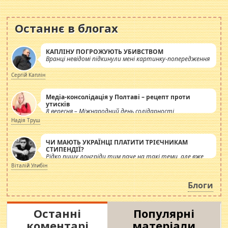
Останнє в блогах
КАПЛІНУ ПОГРОЖУЮТЬ УБИВСТВОМ
Вранці невідомі підкинули мені картинку-попередження
Сергій Каплін
Медіа-консолідація у Полтаві – рецепт проти
утисків
8 вересня – Міжнародний день солідарності
журналістів.
Надія Труш
ЧИ МАЮТЬ УКРАЇНЦІ ПЛАТИТИ ТРІЄЧНИКАМ
СТИПЕНДІЇ?
Рідко пишу лонгріди тим паче на такі теми, але вже
просто дістало! Обурюють сьогоднішні інсенуації
Віталій Улибін
навколо стипендіального питання. Штучно
роздувається ще одна соціальна катастрофа.
Блоги
Останні
Популярні
коментарі
матеріали