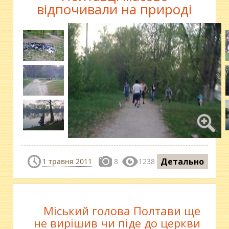
відпочивали на природі
Детально
1 травня 2011
8
1238
Міський голова Полтави ще
не вирішив чи піде до церкви