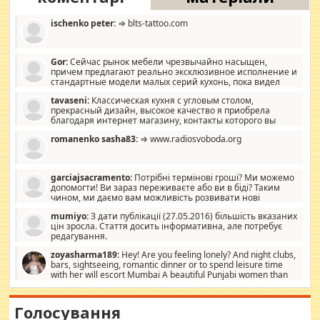
ischenko peter:
⇒ blts-tattoo.com
Gor:
Сейчас рынок мебели чрезвычайно насыщен,
причем предлагают реально эксклюзивное исполнение и
стандартные модели малых серий кухонь, пока видел
отличную кухонную мебель по дизайну, мало походит на
tavaseni:
Классическая кухня с угловым столом,
стандартные формы, в MebelOk, креативненько и что главное -
прекрасный дизайн, высокое качество я приобрела
со вкусом все в порядке, без ненужных наворотов удорожающих
благодаря интернет магазину, контакты которого вы
мебель, а это не последний фактор.
можете просмотреть https://mwood.com.ua.
romanenko sasha83:
⇒ www.radiosvoboda.org
garciajsacramento:
Потрібні термінові гроші? Ми можемо
допомогти! Ви зараз переживаєте або ви в біді? Таким
чином, ми даємо вам можливість розвивати нові
розробки. Як багата людина, я почуваю себе зобов'язаним
mumiyo:
З дати публікації (27.05.2016) більшість вказаних
допомагати людям, які намагаються дати їм шанс. Кожен
цін зросла. Стаття досить інформативна, але потребує
заслуговує на другий шанс, і, оскільки влада не зможе, вони
редагування.
повинні приймати від інших. Для нас нема багато суми, і зрілість
ми визначаємо за взаємною згодою. Ні сюрпризів, ні додаткових
zoyasharma189:
Hey! Are you feeling lonely? And night clubs,
витрат, а тільки узгоджених сум і нічого іншого. Не чекайте і не
bars, sightseeing, romantic dinner or to spend leisure time
коментуйте цей пост. Введіть суму, яку ви хочете подати, і ми
with her will escort Mumbai A beautiful Punjabi women than
зв'яжемося з вами з усіма варіантами. зв'яжіться з нами
sexy escort companion in arms that you guys feel like 5 star luxury
сьогодні на garciajsacramento@gmail.com Вам потрібні термінові
hotel had to spend the night in their search for loved solitaire free
гроші? Ми можемо допомогти!
maintenance stops in Mumbai. Here we offer fair and very attractive
Голосування
woman "Love Solitaire" beautiful figure and shapely body shapes.