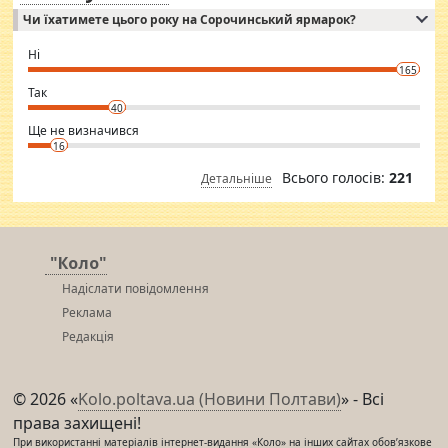
Independent escort in Mumbai, truthful, friendly and cheerful girl.
Чи їхатимете цього року на Сорочинський ярмарок?
WhatsApp via an easily can see the latest pictures of her body and the
godly. Variety is the spice of life, he believes, so always travel and
want to meet new people. Sakshi Mirchandani health and figure
Ні
conscious in order to keep yourself fit and regularly go to the health
165
club.
⇒ sakshimirchandani.com
Так
40
Ще не визначився
16
Всього голосів:
221
Детальніше
"Коло"
Надіслати повідомлення
Реклама
Редакція
© 2026 «
Kolo.poltava.ua (Новини Полтави)
» - Всі
права захищені!
При використанні матеріалів інтернет-видання «Коло» на інших сайтах обов’язкове