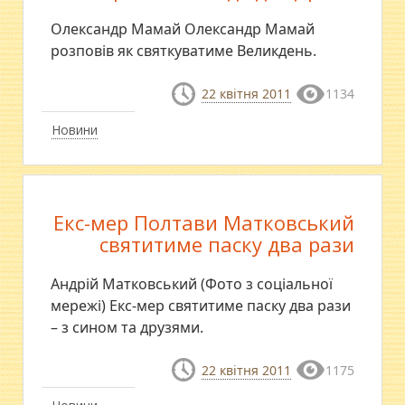
Олександр Мамай Олександр Мамай
розповів як святкуватиме Великдень.
22 квітня 2011
1134
Новини
Екс-мер Полтави Матковський
святитиме паску два рази
Андрій Матковський (Фото з соціальної
мережі) Екс-мер святитиме паску два рази
– з сином та друзями.
22 квітня 2011
1175