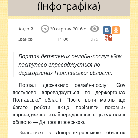
(інфографіка)
Андрій
20 серпня 2016 о
Іванов
11:00
975
Портал державних онлайн-послуг iGov
поступово впроваджується по
держорганах Полтавської області.
Портал державних онлайн-послуг iGov
поступово впроваджується по держорганах
Полтавської області. Проте вони мають ще
багато роботи, якщо порівняти показник
впровадження з найпередовішою в цьому плані
областю — Дніпропетровською.
Змагатися з Дніпропетровською областю