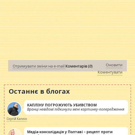
Оновити
Отримувати зміни на e-mail
Коментарів (
0
)
Коментувати
Останнє в блогах
КАПЛІНУ ПОГРОЖУЮТЬ УБИВСТВОМ
Вранці невідомі підкинули мені картинку-попередження
Сергій Каплін
Медіа-консолідація у Полтаві – рецепт проти