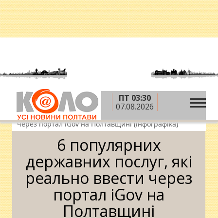
ПТ 03:30
»
»
»
Головна
Новини
Суспільство
6
07.08.2026
популярних державних послуг, які реально ввести
через портал iGov на Полтавщині (інфографіка)
6 популярних
державних послуг, які
реально ввести через
портал iGov на
Полтавщині