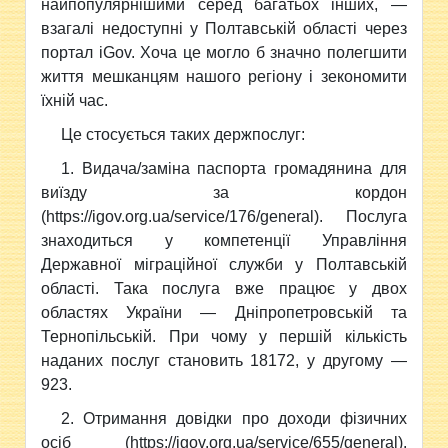
найпопулярнішими серед багатьох інших, —
взагалі недоступні у Полтавській області через
портал iGov. Хоча це могло б значно полегшити
життя мешканцям нашого регіону і зекономити
їхній час.
Це стосується таких держпослуг:
1. Видача/заміна паспорта громадянина для
виїзду за кордон
(https://igov.org.ua/service/176/general). Послуга
знаходиться у компетенції Управління
Державної міграційної служби у Полтавській
області. Така послуга вже працює у двох
областях України — Дніпропетровській та
Тернопільській. При чому у першій кількість
наданих послуг становить 18172, у другому —
923.
2. Отримання довідки про доходи фізичних
осіб (https://igov.org.ua/service/655/general).