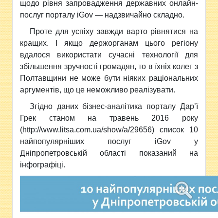
щодо рівня запровадження державних онлайн-
послуг порталу iGov — надзвичайно складно.
Проте для успіху завжди варто рівнятися на
кращих. І якщо держорганам цього регіону
вдалося використати сучасні технології для
збільшення зручності громадян, то в їхніх колег з
Полтавщини не може бути ніяких раціональних
аргументів, що це неможливо реалізувати.
Згідно даних бізнес-аналітика порталу Дар’ї
Грек станом на травень 2016 року
(http://www.litsa.com.ua/show/a/29656) список 10
найпопулярніших послуг iGov у
Дніпропетровській області показаний на
інфографіці.