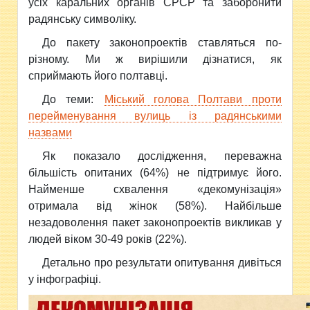
усіх каральних органів СРСР та заборонити
радянську символіку.
До пакету законопроектів ставляться по-
різному. Ми ж вирішили дізнатися, як
сприймають його полтавці.
До теми:
Міський голова Полтави проти
перейменування вулиць із радянськими
назвами
Як показало дослідження, переважна
більшість опитаних (64%) не підтримує його.
Найменше схвалення «декомунізація»
отримала від жінок (58%). Найбільше
незадоволення пакет законопроектів викликав у
людей віком 30-49 років (22%).
Детально про результати опитування дивіться
у інфографіці.