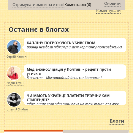
Оновити
Отримувати зміни на e-mail
Коментарів (
0
)
Коментувати
Останнє в блогах
КАПЛІНУ ПОГРОЖУЮТЬ УБИВСТВОМ
Вранці невідомі підкинули мені картинку-попередження
Сергій Каплін
Медіа-консолідація у Полтаві – рецепт проти
утисків
8 вересня – Міжнародний день солідарності
журналістів.
Надія Труш
ЧИ МАЮТЬ УКРАЇНЦІ ПЛАТИТИ ТРІЄЧНИКАМ
СТИПЕНДІЇ?
Рідко пишу лонгріди тим паче на такі теми, але вже
просто дістало! Обурюють сьогоднішні інсенуації
Віталій Улибін
навколо стипендіального питання. Штучно
роздувається ще одна соціальна катастрофа.
Блоги