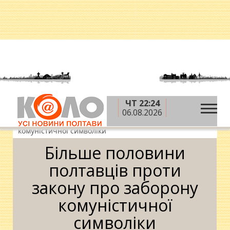
ЧТ 22:24
»
»
»
Головна
Новини
Суспільство
Більше
06.08.2026
половини полтавців проти закону про заборону
комуністичної символіки
Більше половини
полтавців проти
закону про заборону
комуністичної
символіки