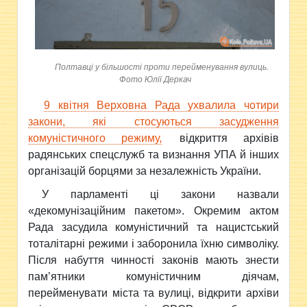
Полтавці у більшості проти перейменування вулиць.
Фото Юлії Деркач
9 квітня Верховна Рада ухвалила чотири
закони, які стосуються засудження
комуністичного режиму,
відкриття архівів
радянських спецслужб та визнання УПА й інших
організацій борцями за незалежність України.
У парламенті ці закони назвали
«декомунізаційним пакетом». Окремим актом
Рада засудила комуністичний та нацистський
тоталітарні режими і заборонила їхню символіку.
Після набуття чинності законів мають знести
пам’ятники комуністичним діячам,
перейменувати міста та вулиці, відкрити архіви