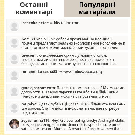
Останні
Популярні
коментарі
матеріали
ischenko peter:
⇒ blts-tattoo.com
Gor:
Сейчас рынок мебели чрезвычайно насыщен,
причем предлагают реально эксклюзивное исполнение и
стандартные модели малых серий кухонь, пока видел
отличную кухонную мебель по дизайну, мало походит на
tavaseni:
Классическая кухня с угловым столом,
стандартные формы, в MebelOk, креативненько и что главное -
прекрасный дизайн, высокое качество я приобрела
со вкусом все в порядке, без ненужных наворотов удорожающих
благодаря интернет магазину, контакты которого вы
мебель, а это не последний фактор.
можете просмотреть https://mwood.com.ua.
romanenko sasha83:
⇒ www.radiosvoboda.org
garciajsacramento:
Потрібні термінові гроші? Ми можемо
допомогти! Ви зараз переживаєте або ви в біді? Таким
чином, ми даємо вам можливість розвивати нові
розробки. Як багата людина, я почуваю себе зобов'язаним
mumiyo:
З дати публікації (27.05.2016) більшість вказаних
допомагати людям, які намагаються дати їм шанс. Кожен
цін зросла. Стаття досить інформативна, але потребує
заслуговує на другий шанс, і, оскільки влада не зможе, вони
редагування.
повинні приймати від інших. Для нас нема багато суми, і зрілість
ми визначаємо за взаємною згодою. Ні сюрпризів, ні додаткових
zoyasharma189:
Hey! Are you feeling lonely? And night clubs,
витрат, а тільки узгоджених сум і нічого іншого. Не чекайте і не
bars, sightseeing, romantic dinner or to spend leisure time
коментуйте цей пост. Введіть суму, яку ви хочете подати, і ми
with her will escort Mumbai A beautiful Punjabi women than
зв'яжемося з вами з усіма варіантами. зв'яжіться з нами
sexy escort companion in arms that you guys feel like 5 star luxury
сьогодні на garciajsacramento@gmail.com Вам потрібні термінові