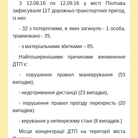
З 12.08.16 по 12.09.16 у місті Полтава
зафіксували 117 дорожньо-транспортних пригод,
із них:
- 32 з потерпілими, в яких загинуло - 1 особа,
травмовано - 35.
- з матеріальними збитками – 85.
Найпоширенішими причинами виникнення
ДТП є:
- порушення правил маневрування (53
випадки),
- недотримання дистанції (23 випадки),
- порушення правил проїзду перехресть (20
випадків)
- керування у нетверезому стані (8 випадків.)
Місця концентрації ДТП на території міста