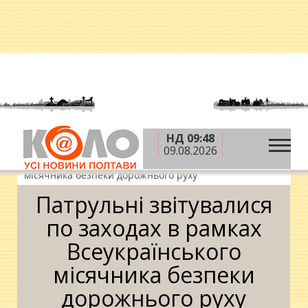
НД 09:48
»
»
»
Головна
Новини
Суспільство
Патрульні
09.08.2026
звітувалися по заходах в рамках Всеукраїнського
місячника безпеки дорожнього руху
Патрульні звітувалися
по заходах в рамках
Всеукраїнського
місячника безпеки
дорожнього руху