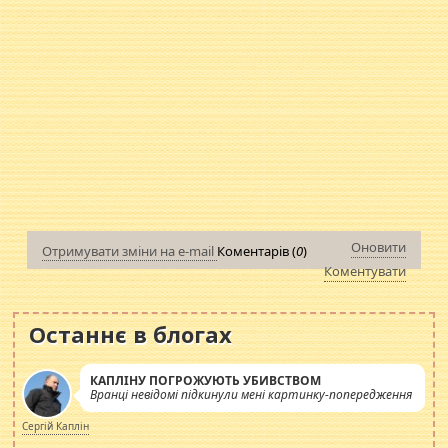
Оновити
Отримувати зміни на e-mail
Коментарів (
0
)
Коментувати
Останнє в блогах
КАПЛІНУ ПОГРОЖУЮТЬ УБИВСТВОМ
Вранці невідомі підкинули мені картинку-попередження
Сергій Каплін