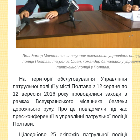
Володимир Микитенко, заступник начальника управління патр
поліції Полтави та Денис Сідан, командир батальйону управлі
патрульної поліції у Полтаві.
На території обслуговування Управління
патрульної поліції у місті Полтава з 12 серпня по
12 вересня 2016 року проводилися заходи в
рамках Всеукраїнського місячника безпеки
дорожнього руху. Про це повідомили під час
прес-конференції в управлінні патрульної поліції
Полтави.
Цілодобово 25 екіпажів патрульної поліції