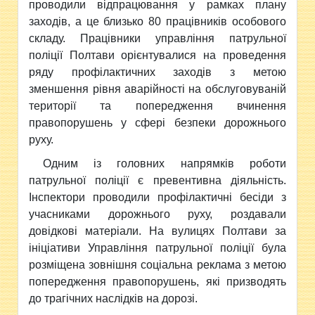
проводили відпрацювання у рамках плану
заходів, а це близько 80 працівників особового
складу. Працівники управління патрульної
поліції Полтави орієнтувалися на проведення
ряду профілактичних заходів з метою
зменшення рівня аварійності на обслуговуваній
території та попередження вчинення
правопорушень у сфері безпеки дорожнього
руху.
Одним із головних напрямків роботи
патрульної поліції є превентивна діяльність.
Інспектори проводили профілактичні бесіди з
учасниками дорожнього руху, роздавали
довідкові матеріали. На вулицях Полтави за
ініціативи Управління патрульної поліції була
розміщена зовнішня соціальна реклама з метою
попередження правопорушень, які призводять
до трагічних наслідків на дорозі.