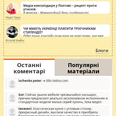
Медіа-консолідація у Полтаві – рецепт проти
утисків
8 вересня – Міжнародний день солідарності
журналістів.
Надія Труш
ЧИ МАЮТЬ УКРАЇНЦІ ПЛАТИТИ ТРІЄЧНИКАМ
СТИПЕНДІЇ?
Рідко пишу лонгріди тим паче на такі теми, але вже
просто дістало! Обурюють сьогоднішні інсенуації
Віталій Улибін
навколо стипендіального питання. Штучно
роздувається ще одна соціальна катастрофа.
Блоги
Останні
Популярні
коментарі
матеріали
ischenko peter:
⇒ blts-tattoo.com
Gor:
Сейчас рынок мебели чрезвычайно насыщен,
причем предлагают реально эксклюзивное исполнение и
стандартные модели малых серий кухонь, пока видел
отличную кухонную мебель по дизайну, мало походит на
tavaseni:
Классическая кухня с угловым столом,
стандартные формы, в MebelOk, креативненько и что главное -
прекрасный дизайн, высокое качество я приобрела
со вкусом все в порядке, без ненужных наворотов удорожающих
благодаря интернет магазину, контакты которого вы