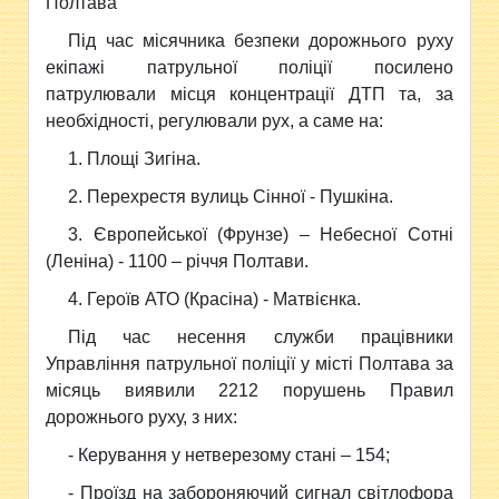
Полтава
Під час місячника безпеки дорожнього руху
екіпажі патрульної поліції посилено
патрулювали місця концентрації ДТП та, за
необхідності, регулювали рух, а саме на:
1. Площі Зигіна.
2. Перехрестя вулиць Сінної - Пушкіна.
3. Європейської (Фрунзе) – Небесної Сотні
(Леніна) - 1100 – річчя Полтави.
4. Героїв АТО (Красіна) - Матвієнка.
Під час несення служби працівники
Управління патрульної поліції у місті Полтава за
місяць виявили 2212 порушень Правил
дорожнього руху, з них:
- Керування у нетверезому стані – 154;
- Проїзд на забороняючий сигнал світлофора