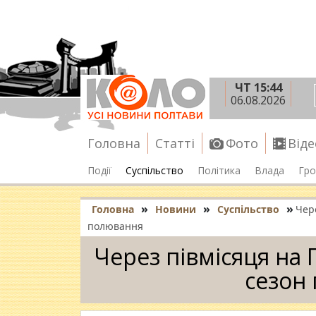
ЧТ 15:44
06.08.2026
Головна
Статті
Фото
Віде
Події
Суспільство
Політика
Влада
Гро
»
»
»
Головна
Новини
Суспільство
Чер
полювання
Через півмісяця на
сезон