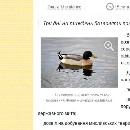
Ольга Матвієнко
15 липн
Три дні на тиждень дозволять по
В
роз
сер
офі
лісо
Д
наст
п
Ні Полтавщині відкриють сезон
щ
полювання. Фото – www.pravda.lutsk.ua
пор
державного мита;
дозвіл на добування мисливських тварин 