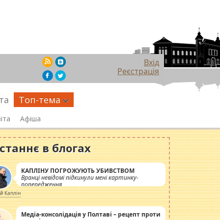
Вхід
Реєстрація
та
Топ-тема
іта
Афіша
станнє в блогах
КАПЛІНУ ПОГРОЖУЮТЬ УБИВСТВОМ
Вранці невідомі підкинули мені картинку-
попередження
ій Каплін
Медіа-консолідація у Полтаві – рецепт проти