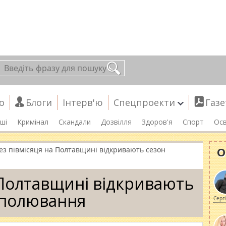
о
Блоги
Інтерв'ю
Спецпроекти
Газе
ші
Кримінал
Скандали
Дозвілля
Здоров'я
Спорт
Осв
О
ез півмісяця на Полтавщині відкривають сезон
 Полтавщині відкривають
 полювання
Серг