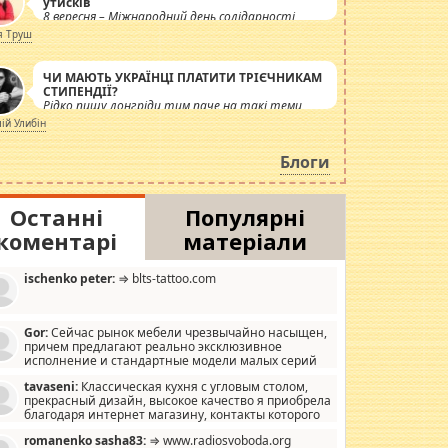
утисків
8 вересня – Міжнародний день солідарності
журналістів.
я Труш
ЧИ МАЮТЬ УКРАЇНЦІ ПЛАТИТИ ТРІЄЧНИКАМ
СТИПЕНДІЇ?
Рідко пишу лонгріди тим паче на такі теми,
але вже просто дістало! Обурюють сьогоднішні
лій Улибін
інсенуації навколо стипендіального питання.
Штучно роздувається ще одна соціальна
Блоги
катастрофа.
Останні
Популярні
коментарі
матеріали
ischenko peter:
⇒ blts-tattoo.com
Gor:
Сейчас рынок мебели чрезвычайно насыщен,
причем предлагают реально эксклюзивное
исполнение и стандартные модели малых серий
хонь, пока видел отличную кухонную мебель по
tavaseni:
Классическая кухня с угловым столом,
зайну, мало походит на стандартные формы, в MebelOk,
прекрасный дизайн, высокое качество я приобрела
еативненько и что главное - со вкусом все в порядке,
благодаря интернет магазину, контакты которого
з ненужных наворотов удорожающих мебель, а это не
 можете просмотреть https://mwood.com.ua.
следний фактор.
romanenko sasha83:
⇒ www.radiosvoboda.org