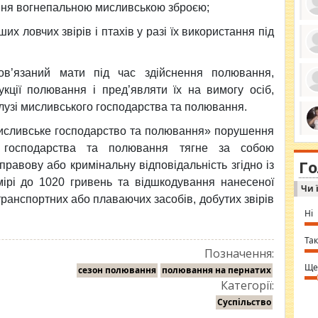
ання вогнепальною мисливською зброєю;
их ловчих звірів і птахів у разі їх використання під
ро
ов’язаний мати під час здійснення полювання,
се
да
кції полювання і пред’являти їх на вимогу осіб,
ос
ін
лузі мисливського господарства та полювання.
за
тіл
 мисливське господарство та полювання» порушення
ком
bea
ми
о господарства та полювання тягне за собою
tha
на
nig
Г
по
правову або кримінальну відповідальність згідно із
in 
Sol
мірі до 1020 гривень та відшкодування нанесеної
Чи 
Ind
транспортних або плаваючих засобів, добутих звірів
gir
bod
Ні
alw
Mir
you
Так
⇒ 
Позначення:
Ще
сезон полювання
полювання на пернатих
Категорії:
Суспільство