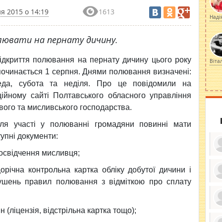
я 2015 о 14:19
1613
Наді
лювати на пернату дичину.
ідкриття полювання на пернату дичину цього року
Віта
починається 1 серпня. Днями полювання визначені:
еда, субота та неділя. Про це повідомили на
ційному сайті Полтавського обласного управління
вого та мисливського господарства.
ля участі у полюванні громадяни повинні мати
упні документи:
освідчення мисливця;
орічна контрольна картка обліку добутої дичини і
ушень правил полювання з відміткою про сплату
ку
ди
кр
бе
(ліцензія, відстрільна картка тощо);
вы
по