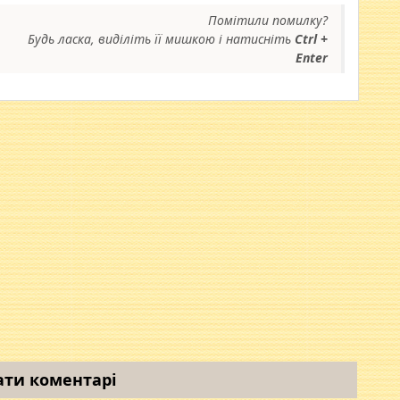
Помітили помилку?
Будь ласка, виділіть її мишкою і натисніть
Ctrl +
Enter
ати коментарі