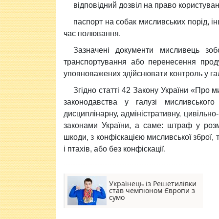
відповідний дозвіл на право користув
паспорт на собак мисливських порід, інш
час полювання.
Зазначені документи мисливець зоб
транспортування або перенесення проду
уповноважених здійснювати контроль у га
Згідно статті 42 Закону України «Про
законодавства у галузі мисливськог
дисциплінарну, адміністративну, цивільно-
законами України, а саме: штраф у роз
шкоди, з конфіскацією мисливської зброї, 
і птахів, або без конфіскації.
Українець із Решетилівки
став чемпіоном Європи з
сумо