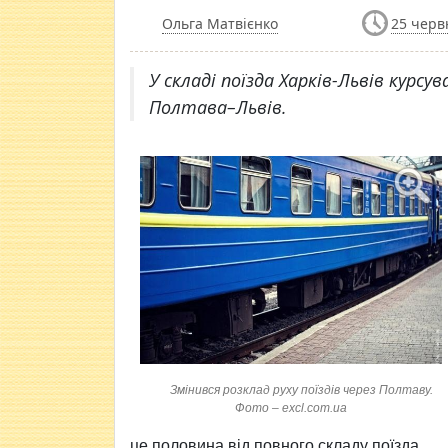
Ольга Матвієнко
25 черв
У складі поїзда Харків-Львів курс
Полтава–Львів.
Змінився розклад руху поїздів через Полтаву.
Фото – excl.com.ua
це половина від повного складу поїзда.