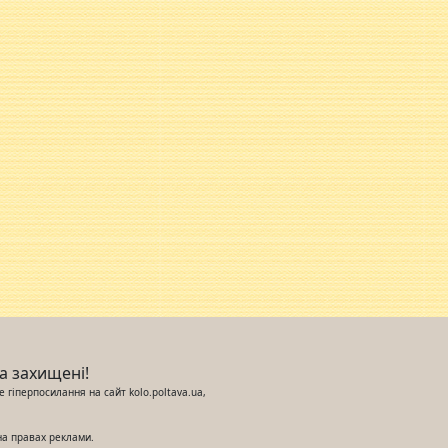
ва захищені!
 гіперпосилання на сайт kolo.poltava.ua,
на правах реклами.