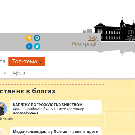
Вхід
Реєстрація
та
Топ-тема
іта
Афіша
станнє в блогах
КАПЛІНУ ПОГРОЖУЮТЬ УБИВСТВОМ
Вранці невідомі підкинули мені картинку-
попередження
ій Каплін
Медіа-консолідація у Полтаві – рецепт проти