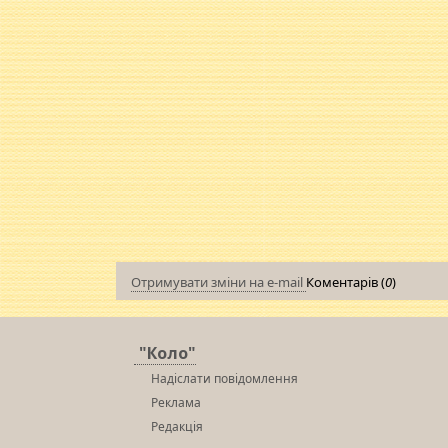
Отримувати зміни на e-mail
Коментарів (
0
)
"Коло"
Надіслати повідомлення
Реклама
Редакція