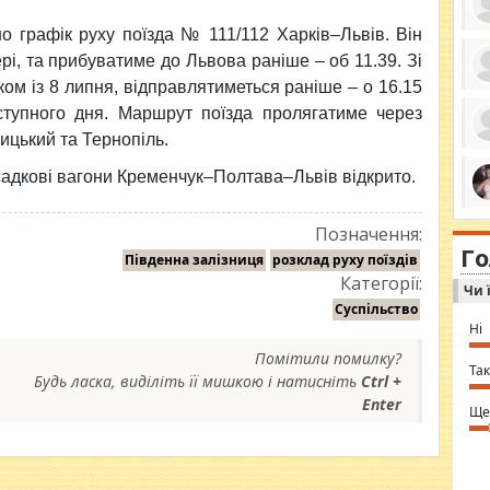
но графік руху поїзда № 111/112 Харків–Львів. Він
рі, та прибуватиме до Львова раніше – об 11.39. Зі
ом із 8 липня, відправлятиметься раніше – о 16.15
ро
се
тупного дня. Маршрут поїзда пролягатиме через
да
ицький та Тернопіль.
ос
ін
за
садкові вагони Кременчук–Полтава–Львів відкрито.
тіл
ком
bea
ми
tha
Позначення:
на
nig
Г
по
Південна залізниця
розклад руху поїздів
in 
Sol
Категорії:
Чи 
Ind
gir
Суспільство
bod
Ні
alw
Mir
Помітили помилку?
you
Так
Будь ласка, виділіть її мишкою і натисніть
Ctrl +
⇒ 
Enter
Ще