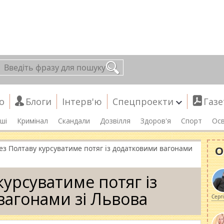
о
Блоги
Інтерв'ю
Спецпроекти
Газе
ші
Кримінал
Скандали
Дозвілля
Здоров'я
Спорт
Осв
О
ез Полтаву курсуватиме потяг із додатковими вагонами
курсуватиме потяг із
агонами зі Львова
Серг