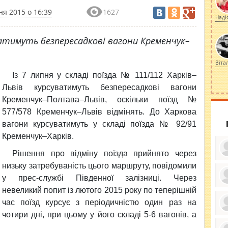
ня 2015 о 16:39
1627
Наді
уватимуть безпересадкові вагони Кременчук–
Віта
Із 7 липня у складі поїзда № 111/112 Харків–
Львів курсуватимуть безпересадкові вагони
Кременчук–Полтава–Львів, оскільки поїзд №
577/578 Кременчук–Львів відмінять. До Харкова
вагони курсуватимуть у складі поїзда № 92/91
Кременчук–Харків.
Рішення про відміну поїзда прийнято через
низьку затребуваність цього маршруту, повідомили
у прес-службі Південної залізниці. Через
невеликий попит із лютого 2015 року по теперішній
ку
ди
час поїзд курсує з періодичністю один раз на
кр
бе
чотири дні, при цьому у його складі 5-6 вагонів, а
вы
по