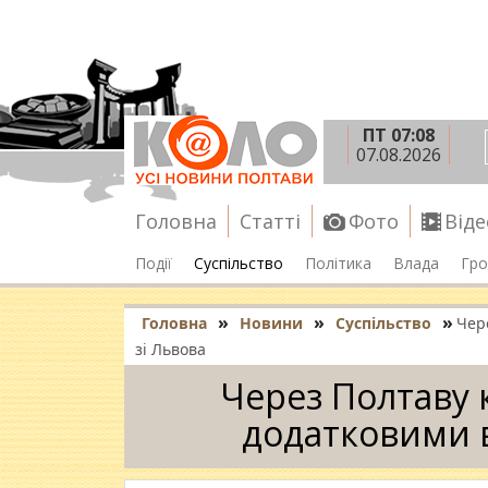
ПТ 07:08
07.08.2026
Головна
Статті
Фото
Віде
Події
Суспільство
Політика
Влада
Гро
»
»
»
Головна
Новини
Суспільство
Чер
зі Львова
Через Полтаву 
додатковими в