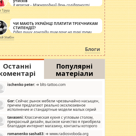
утисків
8 вересня – Міжнародний день солідарності
журналістів.
я Труш
ЧИ МАЮТЬ УКРАЇНЦІ ПЛАТИТИ ТРІЄЧНИКАМ
СТИПЕНДІЇ?
Рідко пишу лонгріди тим паче на такі теми,
але вже просто дістало! Обурюють сьогоднішні
лій Улибін
інсенуації навколо стипендіального питання.
Штучно роздувається ще одна соціальна
Блоги
катастрофа.
Останні
Популярні
коментарі
матеріали
ischenko peter:
⇒ blts-tattoo.com
Gor:
Сейчас рынок мебели чрезвычайно насыщен,
причем предлагают реально эксклюзивное
исполнение и стандартные модели малых серий
хонь, пока видел отличную кухонную мебель по
tavaseni:
Классическая кухня с угловым столом,
зайну, мало походит на стандартные формы, в MebelOk,
прекрасный дизайн, высокое качество я приобрела
еативненько и что главное - со вкусом все в порядке,
благодаря интернет магазину, контакты которого
з ненужных наворотов удорожающих мебель, а это не
 можете просмотреть https://mwood.com.ua.
следний фактор.
romanenko sasha83:
⇒ www.radiosvoboda.org