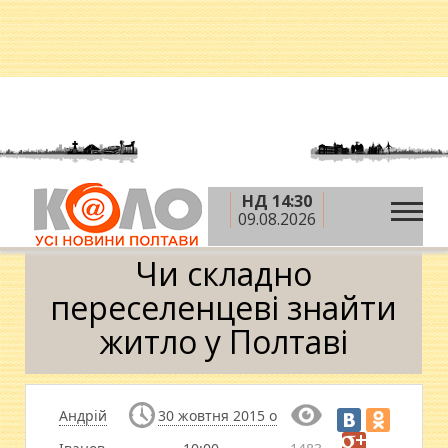
НД 14:30
»
»
»
Головна
Новини
Суспільство
Чи складно
09.08.2026
переселенцеві знайти житло у Полтаві
Чи складно
переселенцеві знайти
житло у Полтаві
Андрій
30 жовтня 2015 о