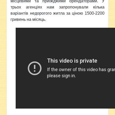
місцевими та приїжджими орендаторами. У
трьох агенціях нам запропонували кілька
варіантів недорогого житла за ціною 1500-2200
гривень на місяць.