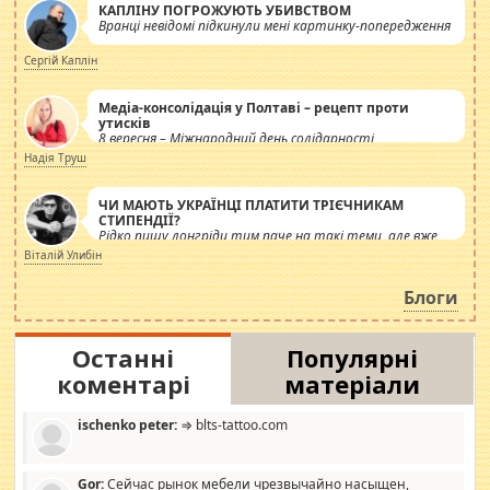
КАПЛІНУ ПОГРОЖУЮТЬ УБИВСТВОМ
Вранці невідомі підкинули мені картинку-попередження
Сергій Каплін
Медіа-консолідація у Полтаві – рецепт проти
утисків
8 вересня – Міжнародний день солідарності
журналістів.
Надія Труш
ЧИ МАЮТЬ УКРАЇНЦІ ПЛАТИТИ ТРІЄЧНИКАМ
СТИПЕНДІЇ?
Рідко пишу лонгріди тим паче на такі теми, але вже
просто дістало! Обурюють сьогоднішні інсенуації
Віталій Улибін
навколо стипендіального питання. Штучно
роздувається ще одна соціальна катастрофа.
Блоги
Останні
Популярні
коментарі
матеріали
ischenko peter:
⇒ blts-tattoo.com
Gor:
Сейчас рынок мебели чрезвычайно насыщен,