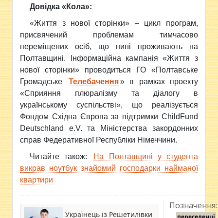
Довідка «Кола»:
«Життя з нової сторінки» – цикл програм,
присвячений проблемам тимчасово
переміщених осіб, що нині проживають на
Полтавщині. Інформаційна кампанія «Життя з
нової сторінки» проводиться ГО «Полтавське
Громадське
Телебачення
» в рамках проекту
«Сприяння плюралізму та діалогу в
українському суспільстві», що реалізується
Фондом Східна Європа за підтримки ChildFund
Deutschland e.V. та Міністерства закордонних
справ Федеративної Республіки Німеччини.
Читайте також:
На Полтавщині у студента
викрав ноутбук знайомий господарки найманої
квартири
Позначення:
Українець із Решетилівки
переселенці