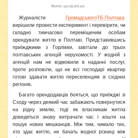
Фото: ua.racurs.ua
Журналісти
ГромадськогоТБ.Полтава
вирішили провести експеримент і перевірити, чи
складно тимчасово переміщеним особам
орендувати житло в Полтаві. Представившись
приїжджими з Горлівки, завітали до трьох
полтавських агенцій нерухомості. У жодній з
агенцій нам не відмовили в наданні послуг,
проте розповіли, що не всі господарі квартир
готові здавати житло переселенцям зі східних
регіонів.
Багато орендодавців бояться, що приїжджі зі
Сходу через деякий час забажають повернутися
на рідну землю, тоді як власникам житла
доведеться знову витрачати час і кошти на
пошук нових мешканців. Між тим, чимало тих,
хто здає житло, не бачать жодної різниці між