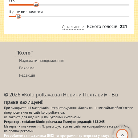
Так
40
Ще не визначився
16
Всього голосів:
221
Детальніше
"Коло"
Надіслати повідомлення
Реклама
Редакція
© 2026 «
Kolo.poltava.ua (Новини Полтави)
» - Всі
права захищені!
При використанні матеріалів інтернет-видання «Коло» на інших сайтах обов’язкове
гіперпосилання на сайт kolo.poltava.ua,
не закрите для індексації пошуковими системами.
Редактор - redaktor@kolo.poltava.ua Телефон редакції: 613-245
Матеріали позначені як ®, розміщуються на сайті на комерційних засадах, тобто
на правах реклами.
Розроблено за підтримки IREX та програми партнерства у галузі мас-медіа