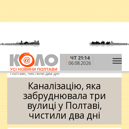
ЧТ 21:14
»
»
Головна
Новини
Суспільство
06.08.2026
»
Каналізацію, яка забруднювала три вулиці у
Полтаві, чистили два дні
Каналізацію, яка
забруднювала три
вулиці у Полтаві,
чистили два дні