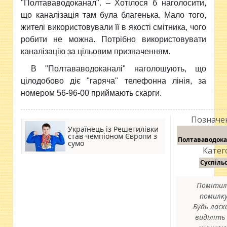
"Полтававодоканал". – Хотілося б наголосити,
що каналізація там була благенька. Мало того,
жителі використовували її в якості смітника, чого
робити не можна. Потрібно використовувати
каналізацію за цільовим призначенням.
В "Полтававодоканалі" наголошують, що
цілодобово діє "гаряча" телефонна лінія, за
номером 56-96-00 приймають скарги.
Позначе
Українець із Решетилівки
став чемпіоном Європи з
Полтававодок
сумо
Катего
Суспіль
Помітил
помилк
Будь ласк
виділіть 