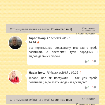
Оновити
Отримувати зміни на e-mail
Коментарів (
2
)
Коментувати
Тарас Токар
17 березня 2015 о
16:10
#
Все керівництво "водоканалу" вже давно треба
розігнати. А поставити туди порядних і
відповідальних людей.
0
0
Надія Труш
18 березня 2015 о 09:25
#
Тарасе, вас як послухати – так усіх треба
розігнати :) А де взяти людей із досвідом?
0
0
Оновити
Отримувати зміни на e-mail
Коментарів (
2
)
Коментувати