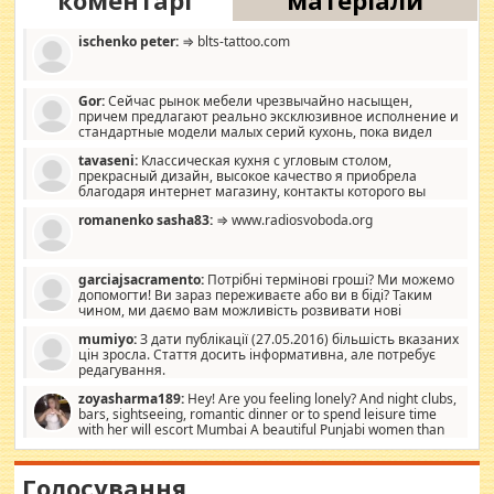
коментарі
матеріали
ischenko peter:
⇒ blts-tattoo.com
Gor:
Сейчас рынок мебели чрезвычайно насыщен,
причем предлагают реально эксклюзивное исполнение и
стандартные модели малых серий кухонь, пока видел
отличную кухонную мебель по дизайну, мало походит на
tavaseni:
Классическая кухня с угловым столом,
стандартные формы, в MebelOk, креативненько и что главное -
прекрасный дизайн, высокое качество я приобрела
со вкусом все в порядке, без ненужных наворотов удорожающих
благодаря интернет магазину, контакты которого вы
мебель, а это не последний фактор.
можете просмотреть https://mwood.com.ua.
romanenko sasha83:
⇒ www.radiosvoboda.org
garciajsacramento:
Потрібні термінові гроші? Ми можемо
допомогти! Ви зараз переживаєте або ви в біді? Таким
чином, ми даємо вам можливість розвивати нові
розробки. Як багата людина, я почуваю себе зобов'язаним
mumiyo:
З дати публікації (27.05.2016) більшість вказаних
допомагати людям, які намагаються дати їм шанс. Кожен
цін зросла. Стаття досить інформативна, але потребує
заслуговує на другий шанс, і, оскільки влада не зможе, вони
редагування.
повинні приймати від інших. Для нас нема багато суми, і зрілість
ми визначаємо за взаємною згодою. Ні сюрпризів, ні додаткових
zoyasharma189:
Hey! Are you feeling lonely? And night clubs,
витрат, а тільки узгоджених сум і нічого іншого. Не чекайте і не
bars, sightseeing, romantic dinner or to spend leisure time
коментуйте цей пост. Введіть суму, яку ви хочете подати, і ми
with her will escort Mumbai A beautiful Punjabi women than
зв'яжемося з вами з усіма варіантами. зв'яжіться з нами
sexy escort companion in arms that you guys feel like 5 star luxury
сьогодні на garciajsacramento@gmail.com Вам потрібні термінові
hotel had to spend the night in their search for loved solitaire free
гроші? Ми можемо допомогти!
maintenance stops in Mumbai. Here we offer fair and very attractive
Голосування
woman "Love Solitaire" beautiful figure and shapely body shapes.