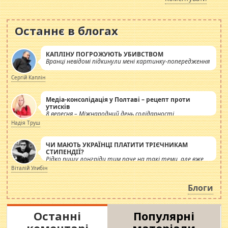
Останнє в блогах
КАПЛІНУ ПОГРОЖУЮТЬ УБИВСТВОМ
Вранці невідомі підкинули мені картинку-попередження
Сергій Каплін
Медіа-консолідація у Полтаві – рецепт проти
утисків
8 вересня – Міжнародний день солідарності
журналістів.
Надія Труш
ЧИ МАЮТЬ УКРАЇНЦІ ПЛАТИТИ ТРІЄЧНИКАМ
СТИПЕНДІЇ?
Рідко пишу лонгріди тим паче на такі теми, але вже
просто дістало! Обурюють сьогоднішні інсенуації
Віталій Улибін
навколо стипендіального питання. Штучно
роздувається ще одна соціальна катастрофа.
Блоги
Останні
Популярні