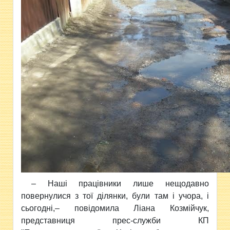
– Наші працівники лише нещодавно
повернулися з тої ділянки, були там і учора, і
сьогодні,– повідомила Ліана Козмійчук,
представниця прес-служби КП