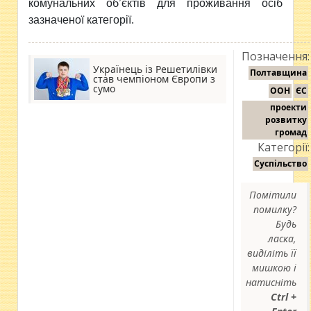
комунальних об’єктів для проживання осіб
зазначеної категорії.
Позначення:
Українець із Решетилівки
Полтавщина
став чемпіоном Європи з
сумо
ООН
ЄС
проекти
розвитку
громад
Категорії:
Суспільство
Помітили
помилку?
Будь
ласка,
виділіть її
мишкою і
натисніть
Ctrl +