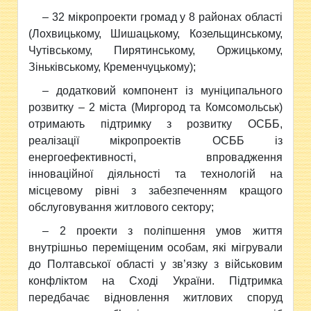
– 32 мікропроекти громад у 8 районах області
(Лохвицькому, Шишацькому, Козельщинському,
Чутівському, Пирятинському, Оржицькому,
Зіньківському, Кременчуцькому);
– додатковий компонент із муніципального
розвитку – 2 міста (Миргород та Комсомольськ)
отримають підтримку з розвитку ОСББ,
реалізації мікропроектів ОСББ із
енергоефективності, впровадження
інноваційної діяльності та технологій на
місцевому рівні з забезпеченням кращого
обслуговування житлового сектору;
– 2 проекти з поліпшення умов життя
внутрішньо переміщеним особам, які мігрували
до Полтавської області у зв’язку з військовим
конфліктом на Сході України. Підтримка
передбачає відновлення житлових споруд