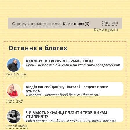
Оновити
Отримувати зміни на e-mail
Коментарів (
0
)
Коментувати
Останнє в блогах
КАПЛІНУ ПОГРОЖУЮТЬ УБИВСТВОМ
Вранці невідомі підкинули мені картинку-попередження
Сергій Каплін
Медіа-консолідація у Полтаві – рецепт проти
утисків
8 вересня – Міжнародний день солідарності
журналістів.
Надія Труш
ЧИ МАЮТЬ УКРАЇНЦІ ПЛАТИТИ ТРІЄЧНИКАМ
СТИПЕНДІЇ?
Рідко пишу лонгріди тим паче на такі теми, але вже
просто дістало! Обурюють сьогоднішні інсенуації
Віталій Улибін
навколо стипендіального питання. Штучно