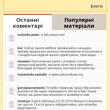
роздувається ще одна соціальна катастрофа.
Блоги
Останні
Популярні
коментарі
матеріали
ischenko peter:
⇒ blts-tattoo.com
Gor:
Сейчас рынок мебели чрезвычайно насыщен,
причем предлагают реально эксклюзивное исполнение и
стандартные модели малых серий кухонь, пока видел
отличную кухонную мебель по дизайну, мало походит на
tavaseni:
Классическая кухня с угловым столом,
стандартные формы, в MebelOk, креативненько и что главное -
прекрасный дизайн, высокое качество я приобрела
со вкусом все в порядке, без ненужных наворотов удорожающих
благодаря интернет магазину, контакты которого вы
мебель, а это не последний фактор.
можете просмотреть https://mwood.com.ua.
romanenko sasha83:
⇒ www.radiosvoboda.org
garciajsacramento:
Потрібні термінові гроші? Ми можемо
допомогти! Ви зараз переживаєте або ви в біді? Таким
чином, ми даємо вам можливість розвивати нові
розробки. Як багата людина, я почуваю себе зобов'язаним
mumiyo:
З дати публікації (27.05.2016) більшість вказаних
допомагати людям, які намагаються дати їм шанс. Кожен
цін зросла. Стаття досить інформативна, але потребує
заслуговує на другий шанс, і, оскільки влада не зможе, вони
редагування.
повинні приймати від інших. Для нас нема багато суми, і зрілість