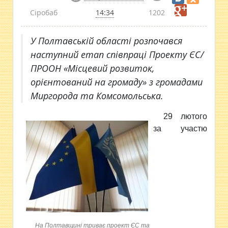
Сіробаб
14:34
1202
У Полтавській області розпочався
наступний етап співпраці Проекту ЄС/
ПРООН «Місцевий розвиток,
орієнтований на громаду» з громадами
Миргорода та Комсомольська.
29 лютого
за участю
На Полтавщині триває проект ЄС та