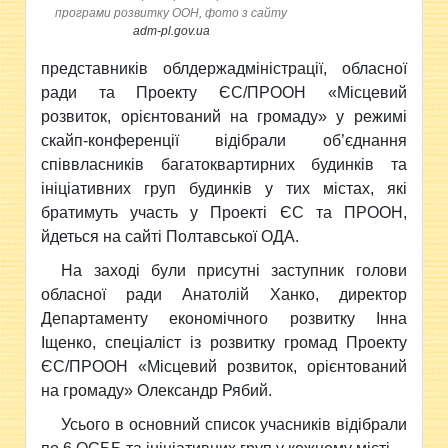
програми розвитку ООН, фото з сайту
adm-pl.gov.ua
представників облдержадміністрації,
обласної
ради та Проекту ЄС/ПРООН «Місцевий
розвиток, орієнтований на громаду» у режимі
скайп-конференції відібрали об’єднання
співвласників багатоквартирних будинків та
ініціативних груп будинків у тих містах, які
братимуть участь у Проекті ЄС та ПРООН,
йдеться на сайті Полтавської ОДА.
На заході були присутні заступник голови
обласної ради Анатолій Ханко, директор
Департаменту економічного розвитку Інна
Іщенко, спеціаліст із розвитку громад Проекту
ЄС/ПРООН «Місцевий розвиток, орієнтований
на громаду» Олександр Рябий.
Усього в основний список учасників відібрали