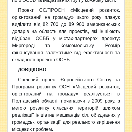
по 6 ОСББ та ініціативних груп у кожному місті.
Проект ЄС/ПРООН «Місцевий розвиток,
орієнтований на громаду» цього року планує
виділити від 82 700 до 89 900 американських
доларів на область для проектів, які ініціюють
відібрані ОСББ у містах-партнерах проекту:
Миргороді та Комсомольську. Розмір
фінансування залежатиме від ефективності та
складності проектів ОСББ.
ДОВІДКОВО
Спільний проект Європейського Союзу та
Програми розвитку ООН «Місцевий розвиток,
орієнтований на громаду» реалізується в
Полтавській області, починаючи з 2009 року, з
метою розвитку сільських територій шляхом
реалізації ініціатив мешканців сіл, об’єднаних у
громадські організації, для реального вирішення
місцевих проблем.