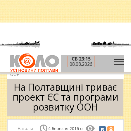
СБ 23:15
»
»
»
Головна
Новини
Суспільство
На
08.08.2026
Полтавщині триває проект ЄС та програми розвитку
ООН
На Полтавщині триває
проект ЄС та програми
розвитку ООН
Наталія
4 березня 2016 о